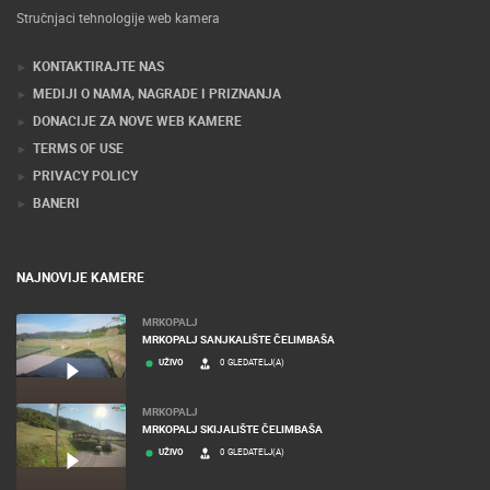
Stručnjaci tehnologije web kamera
KONTAKTIRAJTE NAS
MEDIJI O NAMA, NAGRADE I PRIZNANJA
DONACIJE ZA NOVE WEB KAMERE
TERMS OF USE
PRIVACY POLICY
BANERI
NAJNOVIJE KAMERE
MRKOPALJ
MRKOPALJ SANJKALIŠTE ČELIMBAŠA
UŽIVO
0 GLEDATELJ(A)
MRKOPALJ
MRKOPALJ SKIJALIŠTE ČELIMBAŠA
UŽIVO
0 GLEDATELJ(A)