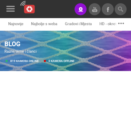
Najnovije
Najbolje s weba
Gradovi i Mjesta
HD - okretne kame
Novosti&Blog
BLOG
Kategorije
Razne teme i članci
Lokacije
819 KAMERA ONLINE
0 KAMERA OFFLINE
Event&Site
Izdvojeno
Povijest
Karta
KONTAKTIRAJTE
NAS