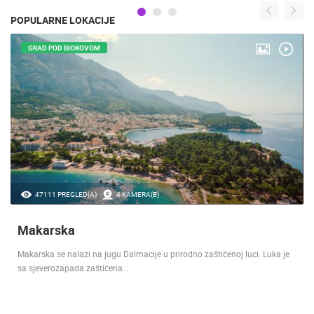
POPULARNE LOKACIJE
GRAD POD BIOKOVOM
47111 PREGLED(A)
4 KAMERA(E)
Makarska
Makarska se nalazi na jugu Dalmacije u prirodno zaštićenoj luci. Luka je
sa sjeverozapada zaštićena…