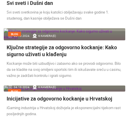
Svi sveti i Dušni dan
Svi sveti svetkovina je koju katolici obilježavaju svake godine 1.
studenog, dan kasnije obilježava se Dušni dan
BLOG
23.10.2024.
6 KAMERA(E)
Ključne strategije za odgovorno kockanje: Kako
sigurno uživati u klađenju
Kockanje može biti uzbudljivo i zabavno ako se provodi odgovorno. Bilo
da se kladite na svoj omiljeni sportski tim ili iskušavate sreću u casinu,
važno je zadržati kontrolu i igrati sigurno.
04.10.2024.
6 KAMERA(E)
BLOG
Inicijative za odgovorno kockanje u Hrvatskoj
iGaming industrija u Hrvatskoj doživjela je eksponencijalni tijekom rast
posljednjih godina.