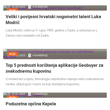
26.03.2025.
8 KAMERA(E)
BLOG
Veliki i povijesni hrvatski nogometni talent Luka
Modrić
Luka Modrić rođen je 9. rujna 1985. godine u Zadru, a odrastao je u
Zatonu selu nedaleko od Zadra.
BLOG
04.02.2025.
6 KAMERA(E)
Top 5 prednosti korištenja aplikacije Geobuyer za
svakodnevnu kupovinu
U modernom svijetu, tehnologija neprekidno mijenja naše svakodnevne
navike, uključujući i način na koji obavljamo kupovinu.
27.01.2025.
2 KAMERA(E)
BLOG
Poduzetna općina Kapela