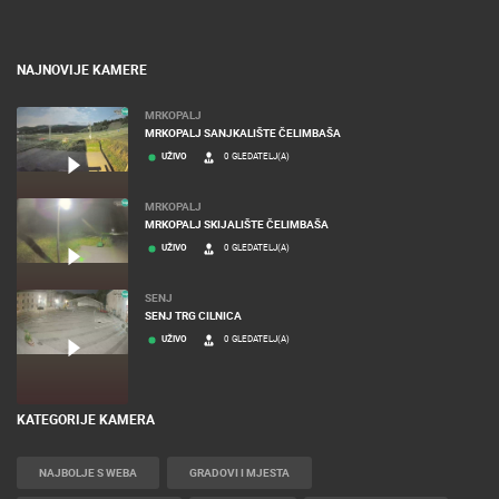
NAJNOVIJE KAMERE
MRKOPALJ
MRKOPALJ SANJKALIŠTE ČELIMBAŠA
UŽIVO
0 GLEDATELJ(A)
MRKOPALJ
MRKOPALJ SKIJALIŠTE ČELIMBAŠA
UŽIVO
0 GLEDATELJ(A)
SENJ
SENJ TRG CILNICA
UŽIVO
0 GLEDATELJ(A)
KATEGORIJE KAMERA
NAJBOLJE S WEBA
GRADOVI I MJESTA