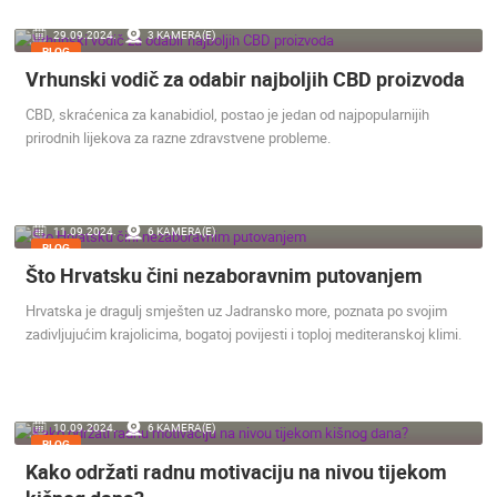
29.09.2024.
3 KAMERA(E)
BLOG
Vrhunski vodič za odabir najboljih CBD proizvoda
CBD, skraćenica za kanabidiol, postao je jedan od najpopularnijih
prirodnih lijekova za razne zdravstvene probleme.
11.09.2024.
6 KAMERA(E)
BLOG
Što Hrvatsku čini nezaboravnim putovanjem
Hrvatska je dragulj smješten uz Jadransko more, poznata po svojim
zadivljujućim krajolicima, bogatoj povijesti i toploj mediteranskoj klimi.
10.09.2024.
6 KAMERA(E)
BLOG
Kako održati radnu motivaciju na nivou tijekom