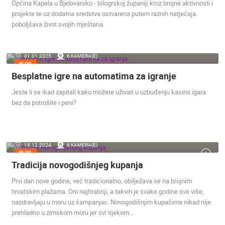
Općina Kapela u Bjelovarsko - bilogrskoj županiji kroz brojne aktivnosti i
projekte te uz dodatna sredstva ostvarena putem raznih natječaja
poboljšava život svojih mještana.
01.01.2025.
6 KAMERA(E)
BLOG
Besplatne igre na automatima za igranje
Jeste li se ikad zapitali kako možete uživati u uzbuđenju kasino igara
bez da potrošite i peni?
18.12.2024.
6 KAMERA(E)
BLOG
Tradicija novogodišnjeg kupanja
Prvi dan nove godine, već tradicionalno, obilježava se na brojnim
hrvatskim plažama. Oni najhrabriji, a takvih je svake godine sve više,
nazdravljaju u moru uz šampanjac. Novogodišnjim kupačima nikad nije
prehladno u zimskom moru jer svi tijekom…