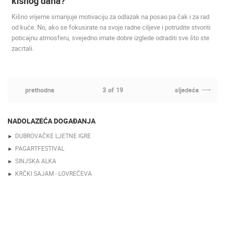
kišnog dana?
Kišno vrijeme smanjuje motivaciju za odlazak na posao pa čak i za rad
od kuće. No, ako se fokusirate na svoje radne ciljeve i potrudite stvoriti
poticajnu atmosferu, svejedno imate dobre izglede odraditi sve što ste
zacrtali.
prethodna
3
of
19
sljedeća
NADOLAZEĆA DOGAĐANJA
DUBROVAČKE LJETNE IGRE
PAGARTFESTIVAL
SINJSKA ALKA
KRČKI SAJAM - LOVREČEVA