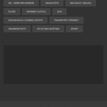
HD - OKRETNE KAMERE
GRADILIŠTA
SKIJANJE I SNIJEG
PLAŽE
MARINE I LUČICE
ZOO
DOGAĐANJA I ZANIMLJIVOSTI
TRANSPORT I PROMET
ZNAMENITOSTI
SVJETSKA BAŠTINA
SPORT