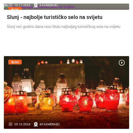
10.11.2024.
3 KAMERA(E)
BLOG
Slunj - najbolje turističko selo na svijetu
Slunj već godinu dana nosi titulu najboljeg turističkog sela na svijetu
BLOG
25.10.2024.
45 KAMERA(E)