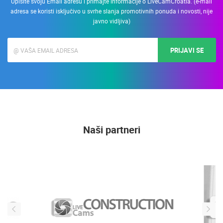
Upišite svoju Email adresu i primajte informacije o LiveCamCroatia. (e-mail
adresa se koristi isključivo u svrhe slanja promotivnih ponuda i novosti, nije
javno vidljiva)
PRIJAVI SE
Naši partneri