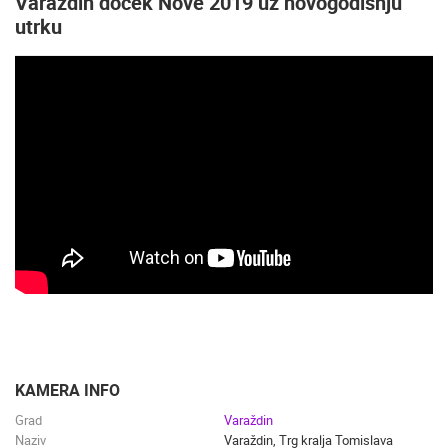
Varaždin doček Nove 2019 uz novogodišnju
utrku
KAMERA INFO
Grad
Varaždin
Naziv
Varaždin, Trg kralja Tomislava