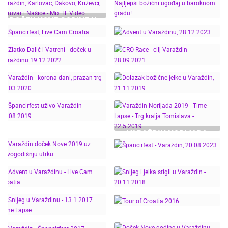
DOČEK NOVE GODINE U
HRVATSKOJ! VARAŽDIN,
ADVENT U VARAŽDINU
KARLOVAC, ĐAKOVO,
2025. – NAJLJEPŠI
KRIŽEVCI, DARUVAR I
BOŽIĆNI UGOĐAJ U
NAŠICE - MIX TL VIDEO
BAROKNOM GRADU!
ŠPANCIRFEST, LIVE
ADVENT U VARAŽDINU,
CAM CROATIA
28.12.2023.
ZLATKO DALIĆ I
VATRENI - DOČEK U
CRO RACE - CILJ
VARAŽDINU 19.12.2022.
VARAŽDIN 28.09.2021.
VARAŽDIN - KORONA
DOLAZAK BOŽIĆNE
DANI, PRAZAN TRG
JELKE U VARAŽDIN,
VARAŽDIN NORIJADA
29.03.2020.
21.11.2019.
2019 - TIME LAPSE -
ŠPANCIRFEST UŽIVO
TRG KRALJA
VARAŽDIN - 31.08.2019.
TOMISLAVA -
22.5.2019.
VARAŽDIN DOČEK NOVE
ŠPANCIRFEST -
2019 UZ
VARAŽDIN, 20.08.2023.
NOVOGODIŠNJU UTRKU
SNIJEG I JELKA STIGLI
ADVENT U VARAŽDINU -
U VARAŽDIN -