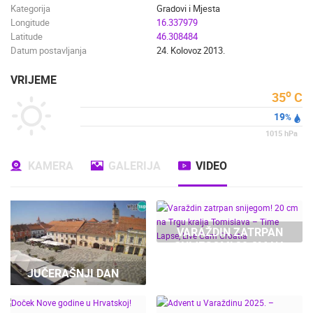
Kategorija
Gradovi i Mjesta
Longitude
16.337979
Latitude
46.308484
Datum postavljanja
24. Kolovoz 2013.
VRIJEME
o
35
C
19
%
1015
hPa
KAMERA
GALERIJA
VIDEO
VARAŽDIN ZATRPAN
SNIJEGOM! 20 CM NA
TRGU KRALJA
JUČERAŠNJI DAN
TOMISLAVA – TIME
LAPSE, LIVE CAM
CROATIA