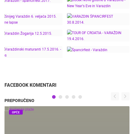
LIVE CAM CROATIA
20.11.2018
SNIJEG U VARAŽDINU -
TOUR OF CROATIA 2016
DOČEK NOVE GODINE U
13.1.2017. TIME LAPSE
VARAŽDINU - NEW
VARAŽDIN -
YEAR'S EVE IN
ŠPANCIRFEST 2017.
VARAZDIN
SNIJEG VARAŽDIN 6.
VARAZDIN
VELJAČA 2015. TIME
ŠPANCIRFEST
LAPSE
30.8.2014.
VARAŽDIN ŽOGARIJA
TOUR OF CROATIA -
12.5.2015.
VARAŽDIN 19.4.2016.
VARAŽDINSKI
ŠPANCIRFEST -
MATURANTI 17.5.2016.
VARAŽDIN
- PLES "QUADRILLE"
FACEBOOK KOMENTARI
PREPORUČENO
OPĆE