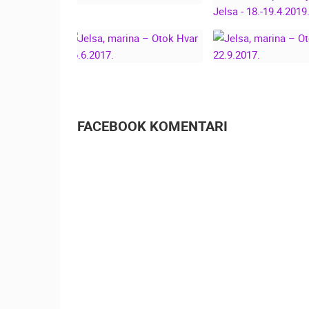
ZA KRIŽEN
PROCESIJA - H
HVAR - JELSA
JELSA -
18.-19.4.201
JELSA, MARINA –
JELSA, MARIN
OTOK HVAR
OTOK HVA
26.6.2017.
22.9.2017.
FACEBOOK KOMENTARI