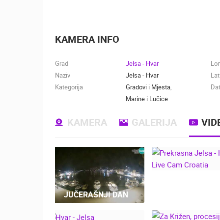
KAMERA INFO
Grad
Jelsa - Hvar
Lo
Naziv
Jelsa - Hvar
Lat
Kategorija
Gradovi i Mjesta
,
Dat
Marine i Lučice
KAMERA
GALERIJA
VID
PREKRASNA JEL
JUČERAŠNJI DAN
HVAR, LIVE 
CROATIA