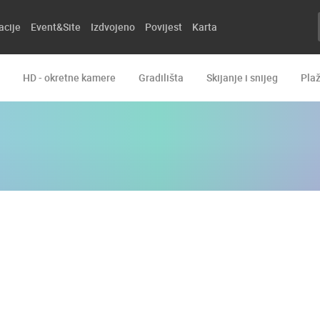
acije
Event&Site
Izdvojeno
Povijest
Karta
HD - okretne kamere
Gradilišta
Skijanje i snijeg
Pla