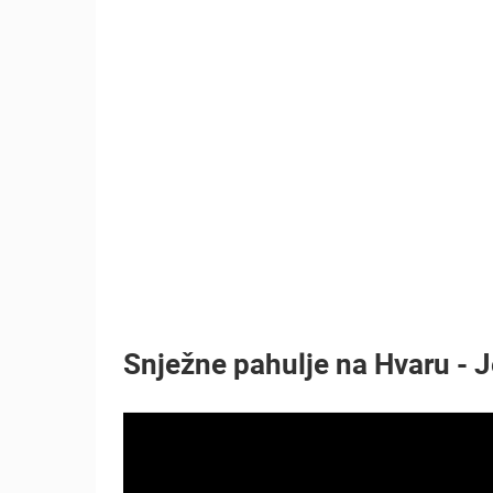
RAKOVICA OKRETNA KAMERA
RAKOVICA
KATEGORIJE KAMERA
NAJBOLJE S WEBA
GRADOVI I MJESTA
TRANSPORT I PROMET
ZNAMENITOSTI
Snježne pahulje na Hvaru - J