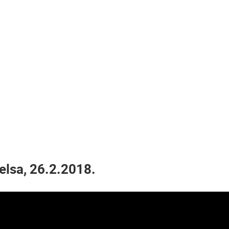
GRADILIŠTE POSLOVNOG CENTRA
PEMO BUSINESS ARENA, LANIŠTE
JADRANSKA MAGISTRALA D8 UŽIVO
ZAGREB
SENJ
HD - OKRETNE KAMERE
GRADILIŠTA
SKIJANJE I SNIJEG
PLAŽE
MARINE I LUČICE
SVJETSKA BAŠTINA
SPORT
elsa, 26.2.2018.
OPĆE