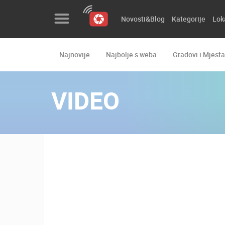
Novosti&Blog
Kategorije
Lok
Najnovije
Najbolje s weba
Gradovi i Mjesta
Novosti&Blog
Kategorije
VIDEO
Lokacije
Event&Site
Izdvojeno
Povijest
Karta