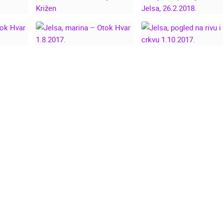
,
VAR,
HVAR JELSA
SNJEŽNE PAHULJ
PROCESIJA ZA
NA HVARU - JELSA
9.
KRIŽEN
26.2.2018.
A –
JELSA, POGLED N
R
JELSA, MARINA –
RIVU I CRKVU
OTOK HVAR 1.8.2017.
1.10.2017.