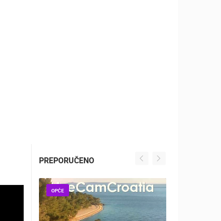
ZOO
DOGAĐANJA I ZANIMLJIVOSTI
PREPORUČENO
OPĆE
OPĆE