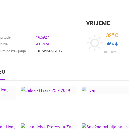
VRIJEME
o
32
C
ngitude
16.6927
46
itude
43.1624
%
um postavljanja
16. Svibanj 2017.
1016
hPa
EO
JELSA - HVAR -
SA -
25.7.2019.
HVAR
CAM