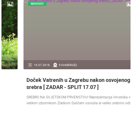
NOVOSTI
16.07.2018.
9 KAMERA(E)
Doček Vatrenih u Zagrebu nakon osvojenog
srebra [ ZADAR - SPLIT 17.07 ]
SREBRO NA SVJETSKOM PRVENSTVU! Reprezentacija Hrvatska vođena
velikim izbornikom Zlatkom Dalićem osvojila je veliko srebrno odličje.…