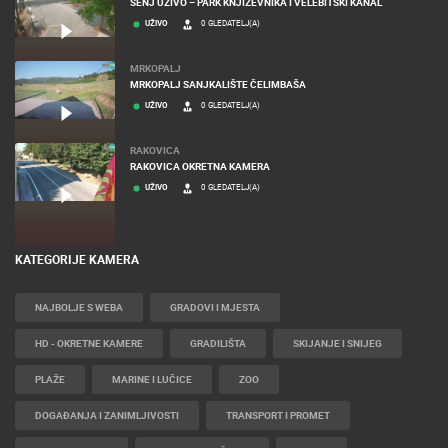
SENJ
SENJ UŽIVO – PARK KNJIŽEVNIKA I VELEBITSKI KANAL
UŽIVO
0 GLEDATELJ(A)
MRKOPALJ
MRKOPALJ SANJKALIŠTE ČELIMBAŠA
UŽIVO
0 GLEDATELJ(A)
RAKOVICA
RAKOVICA OKRETNA KAMERA
UŽIVO
0 GLEDATELJ(A)
KATEGORIJE KAMERA
NAJBOLJE S WEBA
GRADOVI I MJESTA
HD - OKRETNE KAMERE
GRADILIŠTA
SKIJANJE I SNIJEG
PLAŽE
MARINE I LUČICE
ZOO
DOGAĐANJA I ZANIMLJIVOSTI
TRANSPORT I PROMET