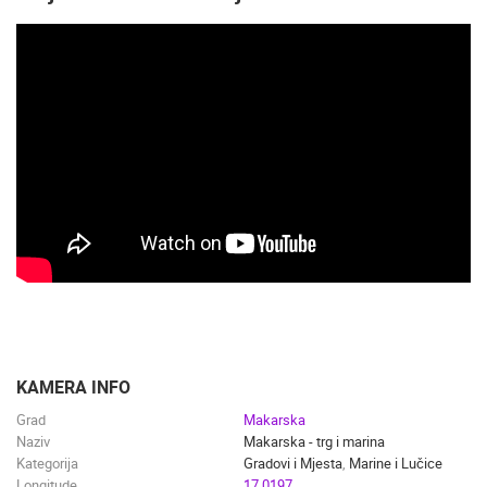
ZNAMENITOSTI
SVJETSKA BAŠTINA
SPORT
KAMERA INFO
Grad
Makarska
Naziv
Makarska - trg i marina
Kategorija
Gradovi i Mjesta
,
Marine i Lučice
Longitude
17.0197