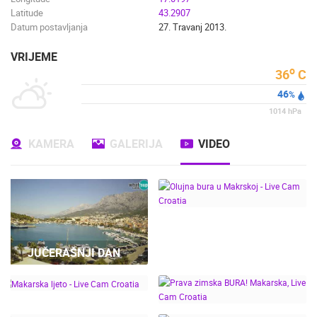
Latitude
43.2907
Datum postavljanja
27. Travanj 2013.
VRIJEME
o
36
C
46
%
1014
hPa
KAMERA
GALERIJA
VIDEO
OLUJNA BURA U
JUČERAŠNJI DAN
MAKRSKOJ - LIVE CAM
CROATIA