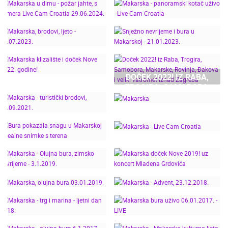
PRAVA ZIMSKA BURA!
MAKARSKA LJETO -
MAKARSKA, LIVE CAM
LIVE CAM CROATIA
MAKARSKA U DIMU -
MAKARSKA -
CROATIA
POŽAR JAHTE, S
PANORAMSKI KOTAČ
KAMERA LIVE CAM
UŽIVO - LIVE CAM
CROATIA 29.06.2024.
CROATIA
SNJEŽNO NEVRIJEME I
DOČEK 2022! IZ RABA,
MAKARSKA, BRODOVI,
BURA U MAKARSKOJ -
TROGIRA, SAMOBORA,
LJETO - 19.07.2023.
21.01.2023.
MAKARSKA KLIZALIŠTE
MAKARSKE, ROVINJA,
I DOČEK NOVE 2022.
ĐAKOVA I VELIKI
GODINE!
VATROMET IZNAD
ZAGREBA
MAKARSKA -
TURISTIČKI BRODOVI,
MAKARSKA
BURA POKAZALA
23.09.2021.
SNAGU U MAKARSKOJ
MAKARSKA - LIVE CAM
– REALNE SNIMKE S
CROATIA
MAKARSKA DOČEK
TERENA
MAKARSKA - OLUJNA
NOVE 2019! UZ
BURA, ZIMSKO
KONCERT MLADENA
NEVRIJEME - 3.1.2019.
GRDOVIĆA
MAKARSKA, OLUJNA
MAKARSKA - ADVENT,