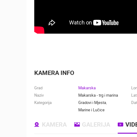
KAMERA INFO
Grad
Makarska
Lo
Naziv
Makarska - trg i marina
Lat
Kategorija
Gradovi i Mjesta
,
Dat
Marine i Lučice
KAMERA
GALERIJA
VID