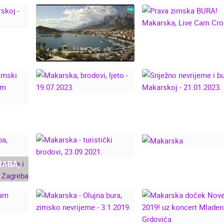
A U
PRAVA ZIMSKA BUR
IVE
MAKARSKA, LIVE
IA
CAM CROATIA
MAKARSKA LJETO -
LIVE CAM CROATIA
SNJEŽNO NEVRIJE
-
MAKARSKA, BRODOVI,
I BURA U MAKARSK
OTAČ
LJETO - 19.07.2023.
- 21.01.2023.
 CAM
RABA,
MAKARSKA -
,
MAKARSKA
TURISTIČKI BRODOVI,
INJA,
23.09.2021.
IKI
NAD