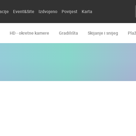
acije
Event&Site
Izdvojeno
Povijest
Karta
HD - okretne kamere
Gradilišta
Skijanje i snijeg
Pla