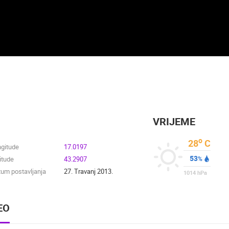
VRIJEME
o
28
C
ngitude
17.0197
53
itude
43.2907
%
um postavljanja
27. Travanj 2013.
1014
hPa
EO