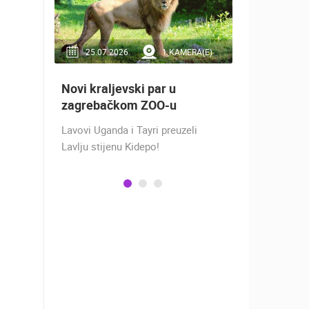
RA(E)
25.07.2026.
1 KAMERA(E)
16.07.2
Novi kraljevski par u
Doček Vat
aže
zagrebačkom ZOO-u
nakon osv
ZADAR - S
Lavovi Uganda i Tayri preuzeli
ra na
Lavlju stijenu Kidepo!
SREBRO NA
gu
PRVENSTVU!
ški
Hrvatska vo
izbornikom
osvojila je 