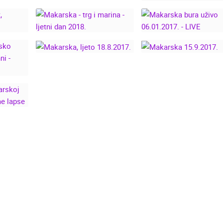
MAKARSKA - OLUJNA
BURA, ZIMSKO
MAKARSKA DOČE
IVE
NEVRIJEME -
NOVE 2019! UZ
IA
3.1.2019.
KONCERT MLADEN
GRDOVIĆA
MAKARSKA - TRG I
MAKARSKA BUR
VENT,
MARINA - LJETNI DAN
UŽIVO 06.01.2017.
.
2018.
LIVE
MAKARSKA, LJETO
MAKARSKA
-
18.8.2017.
15.9.2017.
O
TO -
2017.
A U
09.
 TIME
UŽIVO