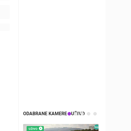
K
A
A
 -
ODABRANE KAMERE - UŽIVO
UŽIVO
UŽIVO