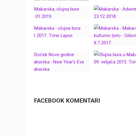
ZAGREBA
BURA POKAZALA
SNAGU U
MAKARSKA - L
MAKARSKOJ –
CAM CROAT
REALNE SNIMKE S
TERENA
MAKARSKA, OLUJNA
MAKARSKA - AD
BURA 03.01.2019.
23.12.2018
MAKARSKA - OLUJNA
MAKARSKA 
BURA 6.1.2017. TIME
MAKARSK
LAPSE
KULTURNO LJE
GIBONNI - 8.7.
OLUJNA BUR
MAKARSKOJ 
DOČEK NOVE GODINE
VELJAČA 2015.
MAKARSKA - NEW
LAPSE
YEAR'S EVE
MAKARSKA
FACEBOOK KOMENTARI