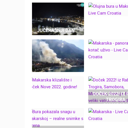
OLUJNA BUR
JUČERAŠNJI DAN
MAKRSKOJ - L
CAM CROAT
MAKARSKA 
PANORAMSKI K
UŽIVO - LIVE
MAKARSKA U DIMU -
CROATIA
POŽAR JAHTE, S
KAMERA LIVE CAM
DOČEK 2022! IZ 
CROATIA 29.06.2024.
TROGIRA,
MAKARSKA
SAMOBORA
KLIZALIŠTE I DOČEK
MAKARSKE, ROV
NOVE 2022. GODINE!
ĐAKOVA I VEL
VATROMET IZ