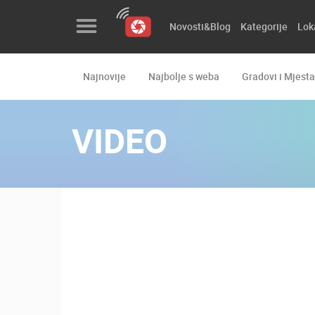
Novosti&Blog
Kategorije
Lok
Najnovije
Najbolje s weba
Gradovi i Mjesta
Novosti&Blog
Kategorije
VIDEO
Lokacije
Event&Site
Izdvojeno
Povijest
Karta