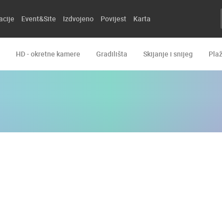
acije
Event&Site
Izdvojeno
Povijest
Karta
HD - okretne kamere
Gradilišta
Skijanje i snijeg
Pla