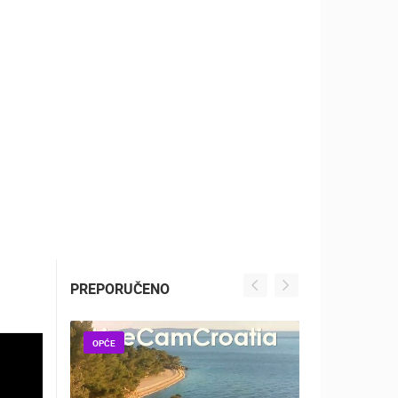
ZOO
DOGAĐANJA I ZANIMLJIVOSTI
PREPORUČENO
OPĆE
OPĆE