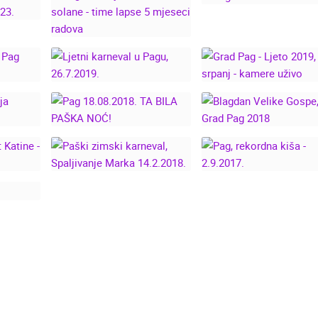
OATIA
PAG DOČEK NOVE
GU,
PAG SANACIJA STARE
2020!
VI I
RIVE KOD SOLANE -
23.
TIME LAPSE 5
MJESECI RADOVA
GRAD PAG - LJET
 OTOK
LJETNI KARNEVAL U
2019, SRPANJ -
PAGU, 26.7.2019.
KAMERE UŽIVO
BLAGDAN VELIKE
-
PAG 18.08.2018. TA
GOSPE, GRAD PA
2018.
BILA PAŠKA NOĆ!
2018
PAŠKI ZIMSKI
 MOST
KARNEVAL,
I DAN
SPALJIVANJE MARKA
PAG, REKORDNA KI
14.2.2018.
- 2.9.2017.
5.