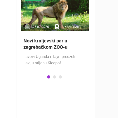
RA(E)
25.07.2026.
1 KAMERA(E)
16.07.2
Novi kraljevski par u
Doček Vat
aže
zagrebačkom ZOO-u
nakon osv
ZADAR - S
Lavovi Uganda i Tayri preuzeli
ra na
Lavlju stijenu Kidepo!
SREBRO NA
gu
PRVENSTVU!
ški
Hrvatska vo
izbornikom
osvojila je 