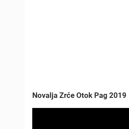
OPĆA BOLNICA OGULIN
REKONSTRUKCIJA KOTLOVNICE -
KAMERA 03
OGULIN
KATEGORIJE KAMERA
NAJBOLJE S WEBA
GRADOVI I MJESTA
TRANSPORT I PROMET
ZNAMENITOSTI
Novalja Zrće Otok Pag 2019