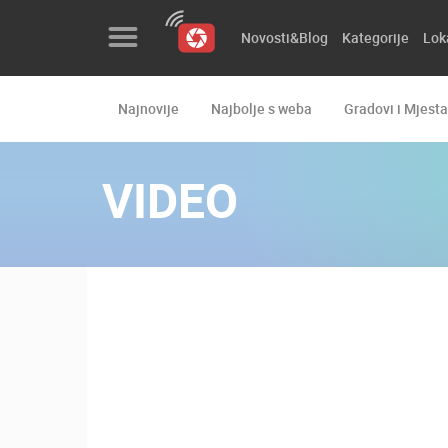
Novosti&Blog
Kategorije
Lok
Najnovije
Najbolje s weba
Gradovi i Mjesta
Novosti&Blog
Kategorije
VIDEO
Lokacije
Event&Site
Izdvojeno
Povijest
Karta