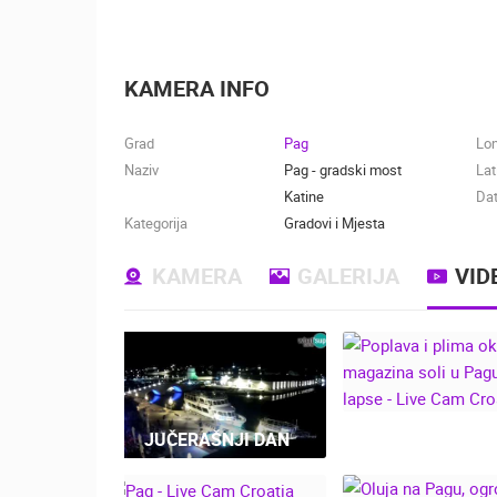
KAMERA INFO
Grad
Pag
Lo
Naziv
Pag - gradski most
Lat
Katine
Dat
Kategorija
Gradovi i Mjesta
KAMERA
GALERIJA
VID
POPLAVA I PL
JUČERAŠNJI DAN
OKO MAGAZINA
U PAGU - TIME 