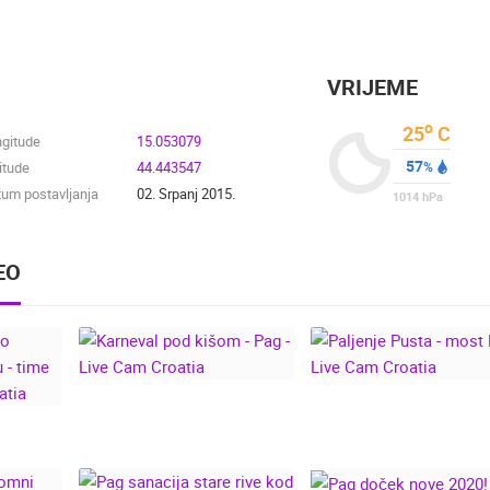
VRIJEME
o
25
C
ngitude
15.053079
57
itude
44.443547
%
um postavljanja
02. Srpanj 2015.
1014
hPa
EO
KARNEVAL POD
PALJENJE PUSTA 
IMA
KIŠOM - PAG - LIVE
MOST PAG, LIVE C
 SOLI
CAM CROATIA
CROATIA
LAPSE