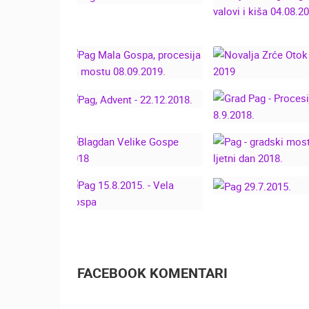
- LIVE CAM CR
PAG - LIVE CAM
OLUJA NA PA
CROATIA
OGROMNI VALO
KIŠA 04.08.20
PAG MALA GOSPA,
PROCESIJA NA
NOVALJA ZRĆE
MOSTU 08.09.2019.
PAG 2019
PAG, ADVENT -
22.12.2018.
GRAD PAG 
PROCESIJA 8.9.
PAG - GRADSKI
BLAGDAN VELIKE
KATINE - LJETN
GOSPE 2018
2018.
PAG 29.7.201
PAG 15.8.2015. - VELA
GOSPA
FACEBOOK KOMENTARI