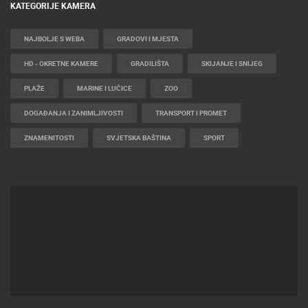
KATEGORIJE KAMERA
NAJBOLJE S WEBA
GRADOVI I MJESTA
HD - OKRETNE KAMERE
GRADILIŠTA
SKIJANJE I SNIJEG
PLAŽE
MARINE I LUČICE
ZOO
DOGAĐANJA I ZANIMLJIVOSTI
TRANSPORT I PROMET
ZNAMENITOSTI
SVJETSKA BAŠTINA
SPORT