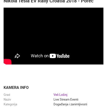
Nikola Tesla EV Rally Croatia 2018 - Poreč
KAMERA INFO
Grad
Veli Lošinj
Naziv
Live Stream Eventi
Kategorija
Događanja i zanimljivosti