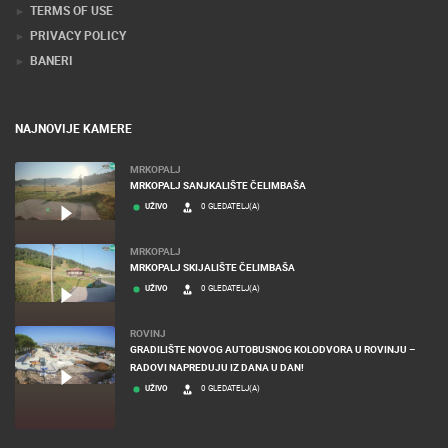
TERMS OF USE
PRIVACY POLICY
BANERI
NAJNOVIJE KAMERE
MRKOPALJ
MRKOPALJ SANJKALIŠTE ČELIMBAŠA
UŽIVO
0 GLEDATELJ(A)
MRKOPALJ
MRKOPALJ SKIJALIŠTE ČELIMBAŠA
UŽIVO
0 GLEDATELJ(A)
ROVINJ
GRADILIŠTE NOVOG AUTOBUSNOG KOLODVORA U ROVINJU –
RADOVI NAPREDUJU IZ DANA U DAN!
UŽIVO
0 GLEDATELJ(A)