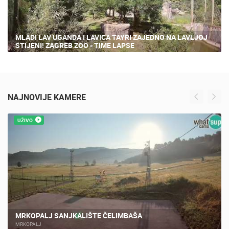
MLADI LAV UGANDA I LAVICA TAYRI ZAJEDNO NA LAVLJOJ
STIJENI! ZAGREB ZOO - TIME LAPSE
NAJNOVIJE KAMERE
UŽIVO
MRKOPALJ SANJKALIŠTE ČELIMBAŠA
MRKOPALJ