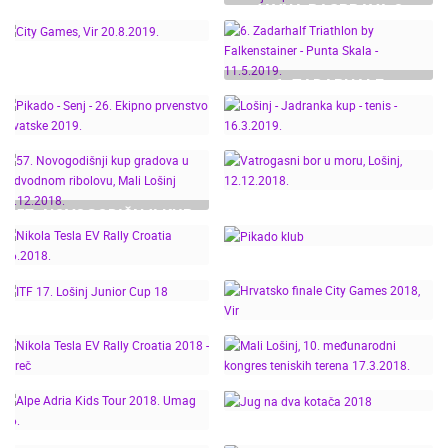
ZADARHALF
JAVNA RASPRAVA O
AWARDS 2020!
01.12.2020.
TRIATHLON 2020. BY
PRIJEDLOGU IZMJENA I
FALKENSTEINER PUNTA
DOPUNA PROSTORNOG
SKALA
PLANA UREĐENJA
6. ZADARHALF
OPĆINE BRELA.
TRIATHLON BY
CITY GAMES, VIR
FALKENSTAINER -
20.8.2019.
PUNTA SKALA -
11.5.2019.
PIKADO - SENJ - 26.
LOŠINJ - JADRANKA
EKIPNO PRVENSTVO
KUP - TENIS -
57. NOVOGODIŠNJI KUP
HRVATSKE 2019.
16.3.2019.
GRADOVA U
VATROGASNI BOR U
PODVODNOM
MORU, LOŠINJ,
RIBOLOVU, MALI
12.12.2018.
PIKADO KLUB "LOŠINJ"-
LOŠINJ 15.12.2018.
NIKOLA TESLA EV
TURNIR DAMA -
RALLY CROATIA
17.11.2018.
6.6.2018.
ITF 17. LOŠINJ JUNIOR
HRVATSKO FINALE CITY
CUP 18
MALI LOŠINJ, 10.
GAMES 2018, VIR
NIKOLA TESLA EV
MEĐUNARODNI
RALLY CROATIA 2018 -
KONGRES TENISKIH