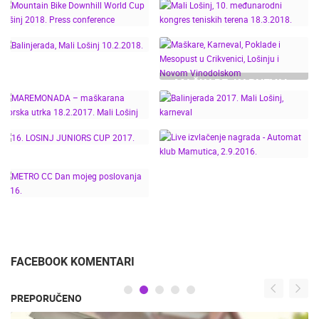
POREČ
TERENA 17.3.2018.
JUG NA DVA KOTAČA
ALPE ADRIA KIDS TOUR
2018
MOUNTAIN BIKE
MALI LOŠINJ, 10.
2018. UMAG 3.6.
DOWNHILL WORLD CUP
MEĐUNARODNI
LOŠINJ 2018. PRESS
KONGRES TENISKIH
MAŠKARE, KARNEVAL,
CONFERENCE
TERENA 18.3.2018.
POKLADE I MESOPUST
BALINJERADA, MALI
U CRIKVENICI, LOŠINJU
LOŠINJ 10.2.2018.
I NOVOM
MAREMONADA –
VINODOLSKOM
MAŠKARANA MORSKA
BALINJERADA 2017.
UTRKA 18.2.2017. MALI
MALI LOŠINJ,
LIVE IZVLAČENJE
LOŠINJ
KARNEVAL
NAGRADA - AUTOMAT
16. LOSINJ JUNIORS
KLUB MAMUTICA,
CUP 2017.
2.9.2016.
METRO CC DAN MOJEG
POSLOVANJA 2016.
FACEBOOK KOMENTARI
PREPORUČENO