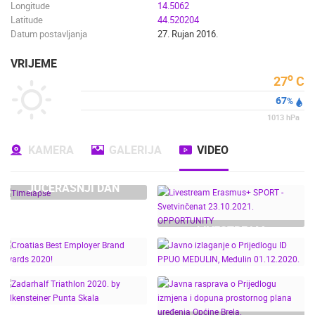
Longitude
14.5062
Latitude
44.520204
Datum postavljanja
27. Rujan 2016.
VRIJEME
o
27
C
67
%
1013
hPa
KAMERA
GALERIJA
VIDEO
JUČERAŠNJI DAN
LIVESTREAM
ERASMUS+ SPORT -
SVETVINČENAT
23.10.2021.
JAVNO IZLAGANJE O
OPPORTUNITY
CROATIAS BEST
PRIJEDLOGU ID PPUO
EMPLOYER BRAND
MEDULIN, MEDULIN