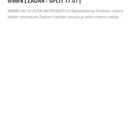
srebra [ ZADAR - SPLIT 17.07 ]
SREBRO NA SVJETSKOM PRVENSTVU! Reprezentacija Hrvatska vođena
velikim izbornikom Zlatkom Dalićem osvojila je veliko srebrno odličje.…