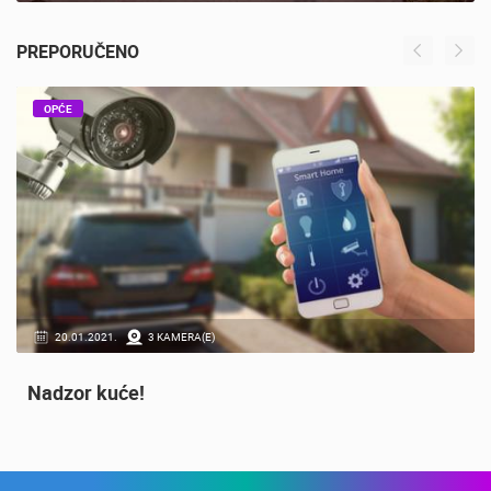
PREPORUČENO
OPĆE
20.01.2021.
3 KAMERA(E)
Nadzor kuće!