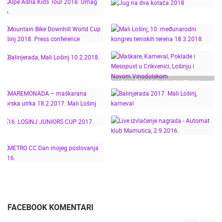
MALI LOŠINJ, 10.
GAMES 2018, VIR
NIKOLA TESLA EV
MEĐUNARODNI
RALLY CROATIA 2018 -
KONGRES TENISKIH
POREČ
TERENA 17.3.2018.
JUG NA DVA KOTAČA
ALPE ADRIA KIDS TOUR
2018
MOUNTAIN BIKE
MALI LOŠINJ, 10.
2018. UMAG 3.6.
DOWNHILL WORLD CUP
MEĐUNARODNI
LOŠINJ 2018. PRESS
KONGRES TENISKIH
MAŠKARE, KARNEVAL,
CONFERENCE
TERENA 18.3.2018.
POKLADE I MESOPUST
BALINJERADA, MALI
U CRIKVENICI, LOŠINJU
LOŠINJ 10.2.2018.
I NOVOM
MAREMONADA –
VINODOLSKOM
MAŠKARANA MORSKA
BALINJERADA 2017.
UTRKA 18.2.2017. MALI
MALI LOŠINJ,
LIVE IZVLAČENJE
LOŠINJ
KARNEVAL
NAGRADA - AUTOMAT
16. LOSINJ JUNIORS
KLUB MAMUTICA,
CUP 2017.
2.9.2016.
METRO CC DAN MOJEG
POSLOVANJA 2016.
FACEBOOK KOMENTARI