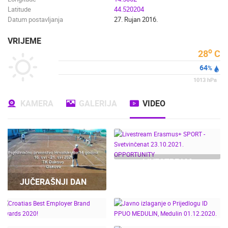
Latitude
44.520204
Datum postavljanja
27. Rujan 2016.
VRIJEME
o
28
C
64
%
1013
hPa
KAMERA
GALERIJA
VIDEO
LIVESTREAM
ERASMUS+ SPORT -
JUČERAŠNJI DAN
SVETVINČENAT
23.10.2021.
OPPORTUNITY