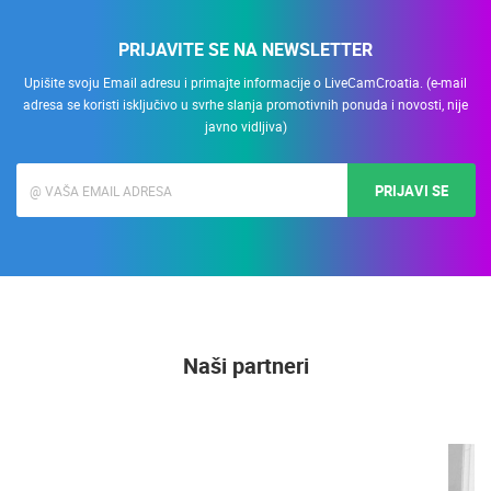
PRIJAVITE SE NA NEWSLETTER
Upišite svoju Email adresu i primajte informacije o LiveCamCroatia. (e-mail
adresa se koristi isključivo u svrhe slanja promotivnih ponuda i novosti, nije
javno vidljiva)
PRIJAVI SE
Naši partneri