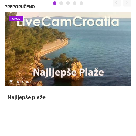
PREPORUČENO
OPĆE
20.01.2021.
3 KAMERA(E)
Nadzor kuće!