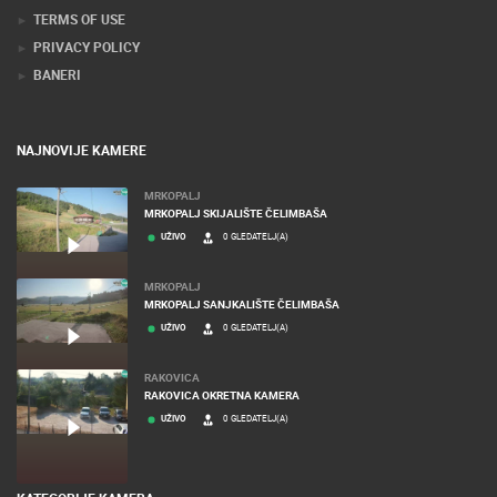
MEDIJI O NAMA, NAGRADE I PRIZNANJA
DONACIJE ZA NOVE WEB KAMERE
TERMS OF USE
PRIVACY POLICY
BANERI
NAJNOVIJE KAMERE
MRKOPALJ
MRKOPALJ SKIJALIŠTE ČELIMBAŠA
UŽIVO
0 GLEDATELJ(A)
MRKOPALJ
MRKOPALJ SANJKALIŠTE ČELIMBAŠA
UŽIVO
0 GLEDATELJ(A)
RAKOVICA
RAKOVICA OKRETNA KAMERA
UŽIVO
0 GLEDATELJ(A)