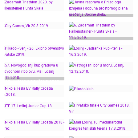
JAVNO IZLAGANJE O
CROATIAS BEST
PRIJEDLOGU ID PPUO
EMPLOYER BRAND
MEDULIN, MEDULIN
ZADARHALF
JAVNA RASPRAVA O
AWARDS 2020!
01.12.2020.
TRIATHLON 2020. BY
PRIJEDLOGU IZMJENA I
FALKENSTEINER PUNTA
DOPUNA PROSTORNOG
SKALA
PLANA UREĐENJA
6. ZADARHALF
OPĆINE BRELA.
TRIATHLON BY
CITY GAMES, VIR
FALKENSTAINER -
20.8.2019.
PUNTA SKALA -
11.5.2019.
PIKADO - SENJ - 26.
LOŠINJ - JADRANKA
EKIPNO PRVENSTVO
KUP - TENIS -
57. NOVOGODIŠNJI KUP
HRVATSKE 2019.
16.3.2019.
GRADOVA U
VATROGASNI BOR U
PODVODNOM
MORU, LOŠINJ,
RIBOLOVU, MALI
12.12.2018.
PIKADO KLUB "LOŠINJ"-
LOŠINJ 15.12.2018.
NIKOLA TESLA EV
TURNIR DAMA -
RALLY CROATIA
17.11.2018.
6.6.2018.
ITF 17. LOŠINJ JUNIOR
HRVATSKO FINALE CITY
CUP 18