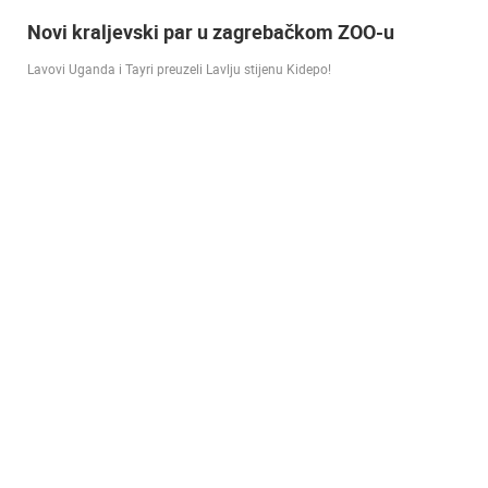
Doček Vatrenih u Zagrebu nakon osvojenog
srebra [ ZADAR - SPLIT 17.07 ]
SREBRO NA SVJETSKOM PRVENSTVU! Reprezentacija Hrvatska vođena
velikim izbornikom Zlatkom Dalićem osvojila je veliko srebrno odličje.…