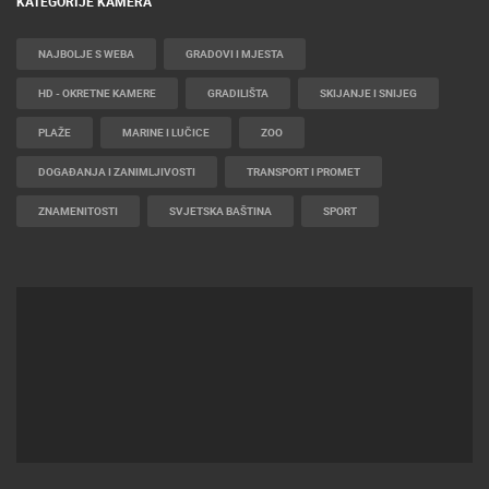
KATEGORIJE KAMERA
NAJBOLJE S WEBA
GRADOVI I MJESTA
HD - OKRETNE KAMERE
GRADILIŠTA
SKIJANJE I SNIJEG
PLAŽE
MARINE I LUČICE
ZOO
DOGAĐANJA I ZANIMLJIVOSTI
TRANSPORT I PROMET
ZNAMENITOSTI
SVJETSKA BAŠTINA
SPORT