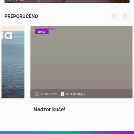
MRKOPALJ SANJKALIŠTE ČELIMBAŠA
MRKOPALJ
PREPORUČENO
OPĆE
20.01.2021.
3 KAMERA(E)
Nadzor kuće!