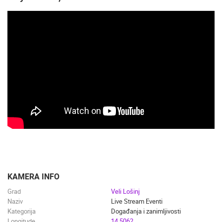
DOGAĐANJA I ZANIMLJIVOSTI
TRANSPORT I PROMET
ZNAMENITOSTI
SVJETSKA BAŠTINA
SPORT
KAMERA INFO
Grad
Veli Lošinj
Naziv
Live Stream Eventi
Kategorija
Događanja i zanimljivosti
Longitude
14.5062