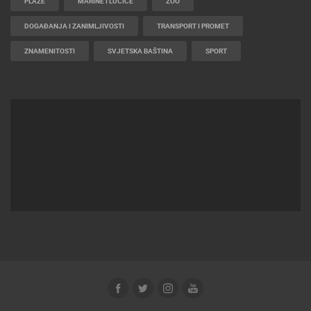
PLAŽE
MARINE I LUČICE
ZOO
DOGAĐANJA I ZANIMLJIVOSTI
TRANSPORT I PROMET
ZNAMENITOSTI
SVJETSKA BAŠTINA
SPORT