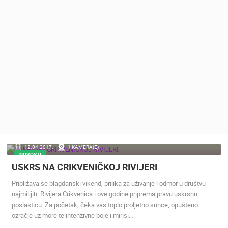
MEDIJI O
NAMA,
NAGRADE I
PRIZNANJA
DONACIJE
ZA NOVE
WEB
KAMERE
TERMS OF
USE
PRIVACY
12.04.2017.
1 KAMERA(E)
POLICY
NOVOSTI
USKRS NA CRIKVENIČKOJ RIVIJERI
BANERI
Približava se blagdanski vikend, prilika za uživanje i odmor u društvu
najmilijih. Rivijera Crikvenica i ove godine priprema pravu uskrsnu
poslasticu. Za početak, čeka vas toplo proljetno sunce, opušteno
ozračje uz more te intenzivne boje i mirisi…
HRVATSKI