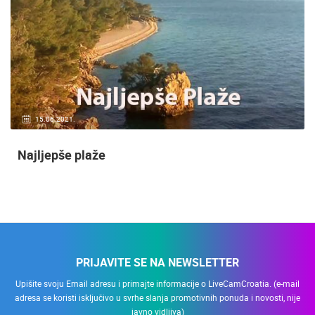
15.06.2021.
Najljepše plaže
PRIJAVITE SE NA NEWSLETTER
Upišite svoju Email adresu i primajte informacije o LiveCamCroatia. (e-mail
adresa se koristi isključivo u svrhe slanja promotivnih ponuda i novosti, nije
javno vidljiva)