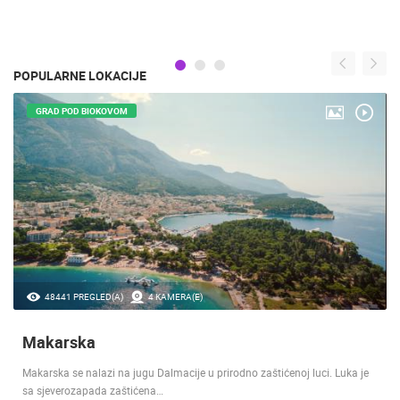
POPULARNE LOKACIJE
GRAD POD BIOKOVOM
48441 PREGLED(A)
4 KAMERA(E)
Makarska
Makarska se nalazi na jugu Dalmacije u prirodno zaštićenoj luci. Luka je
sa sjeverozapada zaštićena…