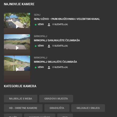
NAJNOVIJE KAMERE
SENJ
SENJ UŽIVO – PARK KNJIŽEVNIKA I VELEBITSKI KANAL
UŽIVO
0 GLEDATELJ(A)
MRKOPALJ
MRKOPALJ SANJKALIŠTE ČELIMBAŠA
UŽIVO
0 GLEDATELJ(A)
MRKOPALJ
MRKOPALJ SKIJALIŠTE ČELIMBAŠA
UŽIVO
0 GLEDATELJ(A)
KATEGORIJE KAMERA
NAJBOLJE S WEBA
GRADOVI I MJESTA
HD - OKRETNE KAMERE
GRADILIŠTA
SKIJANJE I SNIJEG