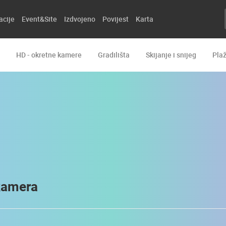
acije
Event&Site
Izdvojeno
Povijest
Karta
HD - okretne kamere
Gradilišta
Skijanje i snijeg
Pla
kamera