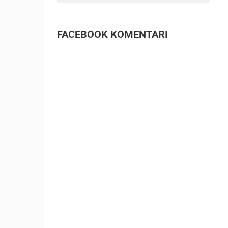
BOL, PLAŽA POTOČINE I PLAŽA
BORAK
BOL
FACEBOOK KOMENTARI
KATEGORIJE KAMERA
NAJBOLJE S WEBA
GRADOVI I MJESTA
TRANSPORT I PROMET
ZNAMENITOSTI