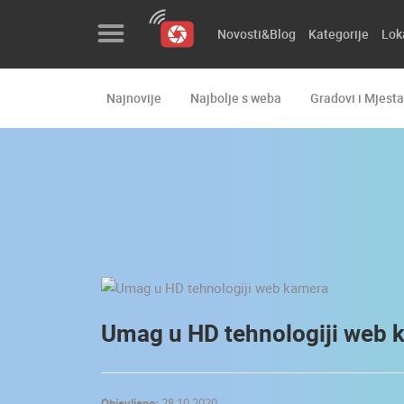
Novosti&Blog
Kategorije
Lok
Najnovije
Najbolje s weba
Gradovi i Mjesta
Novosti&Blog
Kategorije
Lokacije
Event&Site
Izdvojeno
Povijest
Umag u HD tehnologiji web 
Karta
Objavljeno:
28.10.2020.