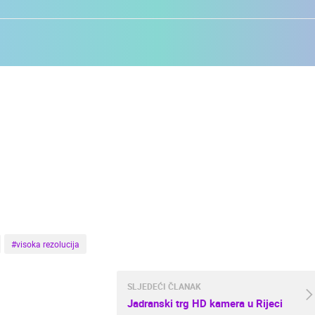
#visoka rezolucija
SLJEDEĆI ČLANAK
UŽIVO
0 GLEDATELJ(A)
UŽIVO
0 GLEDATELJ(A)
Jadranski trg HD kamera u Rijeci