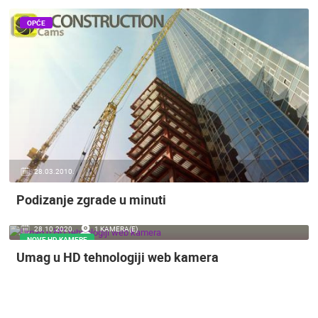
ENGLISH
OPĆE
28.03.2010.
Podizanje zgrade u minuti
NAJNOVIJE KAMERE
28.10.2020.
1 KAMERA(E)
NOVE HD KAMERE
UŽIVO
0 GLEDATELJ(A)
UŽIVO
Umag u HD tehnologiji web kamera