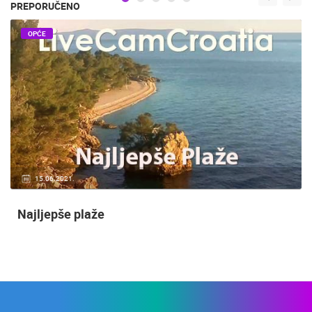
PREPORUČENO
OPĆE
15.06.2021.
Najljepše plaže