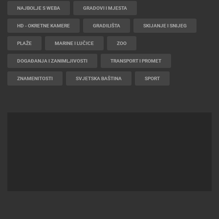
NAJBOLJE S WEBA
GRADOVI I MJESTA
HD - OKRETNE KAMERE
GRADILIŠTA
SKIJANJE I SNIJEG
PLAŽE
MARINE I LUČICE
ZOO
DOGAĐANJA I ZANIMLJIVOSTI
TRANSPORT I PROMET
ZNAMENITOSTI
SVJETSKA BAŠTINA
SPORT