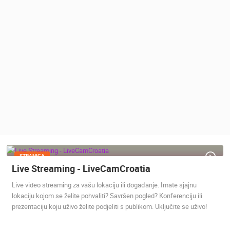
MEDIJI O
NAMA,
NAGRADE I
PRIZNANJA
DONACIJE
ZA NOVE
WEB
KAMERE
TERMS OF
USE
PRIVACY
POLICY
STRANICA
Live Streaming - LiveCamCroatia
BANERI
Live video streaming za vašu lokaciju ili događanje. Imate sjajnu
lokaciju kojom se želite pohvaliti? Savršen pogled? Konferenciju ili
prezentaciju koju uživo želite podjeliti s publikom. Uključite se uživo!
HRVATSKI