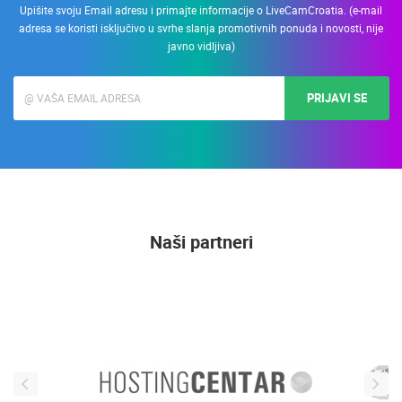
Upišite svoju Email adresu i primajte informacije o LiveCamCroatia. (e-mail
adresa se koristi isključivo u svrhe slanja promotivnih ponuda i novosti, nije
javno vidljiva)
PRIJAVI SE
Naši partneri