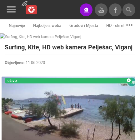
Najnovije
Najbolje s weba
Gradovi i Mjesta
HD - okretne kame
Novosti&Blog
Surfing, Kite, HD web kamera Pelješac, Viganj
Kategorije
Lokacije
Objavljeno:
11.06.2020.
Event&Site
UŽIVO
Izdvojeno
Povijest
Karta
KONTAKTIRAJTE
NAS