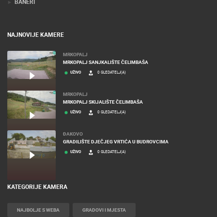
BANERI
NAJNOVIJE KAMERE
MRKOPALJ
MRKOPALJ SANJKALIŠTE ČELIMBAŠA
UŽIVO
0 GLEDATELJ(A)
MRKOPALJ
MRKOPALJ SKIJALIŠTE ČELIMBAŠA
UŽIVO
0 GLEDATELJ(A)
ĐAKOVO
GRADILIŠTE DJEČJEG VRTIĆA U BUDROVCIMA
UŽIVO
0 GLEDATELJ(A)
KATEGORIJE KAMERA
NAJBOLJE S WEBA
GRADOVI I MJESTA