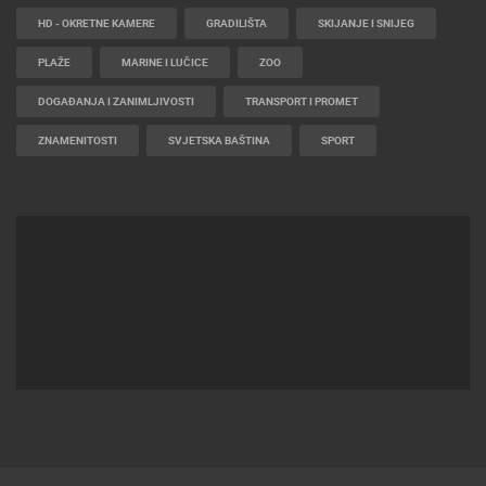
HD - OKRETNE KAMERE
GRADILIŠTA
SKIJANJE I SNIJEG
PLAŽE
MARINE I LUČICE
ZOO
DOGAĐANJA I ZANIMLJIVOSTI
TRANSPORT I PROMET
ZNAMENITOSTI
SVJETSKA BAŠTINA
SPORT