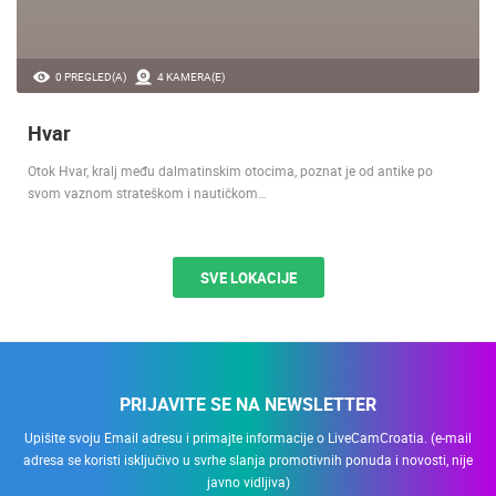
0 PREGLED(A)
4 KAMERA(E)
Hvar
Otok Hvar, kralj među dalmatinskim otocima, poznat je od antike po
svom vaznom strateškom i nautičkom…
SVE LOKACIJE
PRIJAVITE SE NA NEWSLETTER
Upišite svoju Email adresu i primajte informacije o LiveCamCroatia. (e-mail
adresa se koristi isključivo u svrhe slanja promotivnih ponuda i novosti, nije
javno vidljiva)