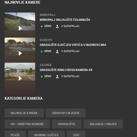
NAJNOVIJE KAMERE
MRKOPALJ
MRKOPALJ SKIJALIŠTE ČELIMBAŠA
UŽIVO
0 GLEDATELJ(A)
ĐAKOVO
GRADILIŠTE DJEČJEG VRTIĆA U BUDROVCIMA
UŽIVO
0 GLEDATELJ(A)
ZAGREB
GRADILIŠTE KING CROSS KAMERA 08
UŽIVO
0 GLEDATELJ(A)
KATEGORIJE KAMERA
NAJBOLJE S WEBA
GRADOVI I MJESTA
HD - OKRETNE KAMERE
GRADILIŠTA
SKIJANJE I SNIJEG
PLAŽE
MARINE I LUČICE
ZOO