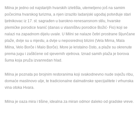
ENGLISH
Milna je jedno od najstarijih hvarskih izletišta, utemeljeno još na samim
počecima hvarskog turizma, a njen izrazito ladanjski ugođaj potvrđuje stari
ljetnikovac iz 17. st. sagrađen u barokno-renesansnom stilu, hvarske
plemićke porodice Ivanić (danas u vlasništvu porodice Božić- Fio) koji se
nalazi na zapadnom dijelu uvale. U Milni se nalaze četiri prostrane šljunčane
plaže, dvije su u mjestu, a dvije u neposrednoj blizini (Vela Mirna, Mala
Milna, Velo Borče i Malo Borče). More je kristalno čisto, a plaže su okrenute
prema jugu i zaštićene od sjevernih vjetrova. Iznad samih plaža je borova
šuma koja pruža izvanredan hlad.
Milna je poznata po brojnim restoranima koji svakodnevno nude svježu ribu,
domaće maslinovo ulje, te tradicionalne dalmatinske specijalitete i vrhunska
vina otoka Hvara.
Milna je oaza mira i tišine, idealna za miran odmor daleko od gradske vreve.