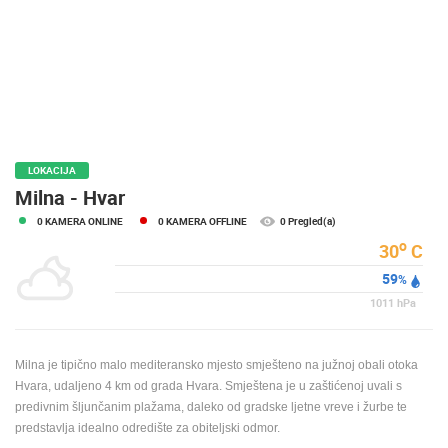
MEDIJI O
NAMA,
NAGRADE I
PRIZNANJA
DONACIJE
ZA NOVE
WEB
LOKACIJA
KAMERE
Milna - Hvar
0 KAMERA ONLINE
0 KAMERA OFFLINE
0 Pregled(a)
TERMS OF
USE
o
30
C
59
PRIVACY
%
POLICY
1011
hPa
BANERI
Milna je tipično malo mediteransko mjesto smješteno na južnoj obali otoka
Hvara, udaljeno 4 km od grada Hvara. Smještena je u zaštićenoj uvali s
predivnim šljunčanim plažama, daleko od gradske ljetne vreve i žurbe te
predstavlja idealno odredište za obiteljski odmor.
HRVATSKI