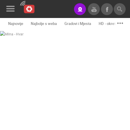
Najnovije
Najbolje s weba
Gradovi i Mjesta
HD - okretne kame
Novosti&Blog
Kategorije
Lokacije
Event&Site
Izdvojeno
Povijest
Karta
KONTAKTIRAJTE
NAS