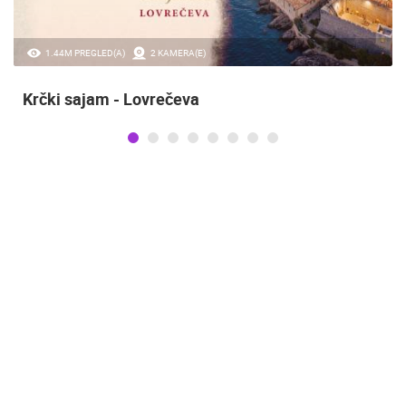
1.44M PREGLED(A)
2 KAMERA(E)
Krčki sajam - Lovrečeva