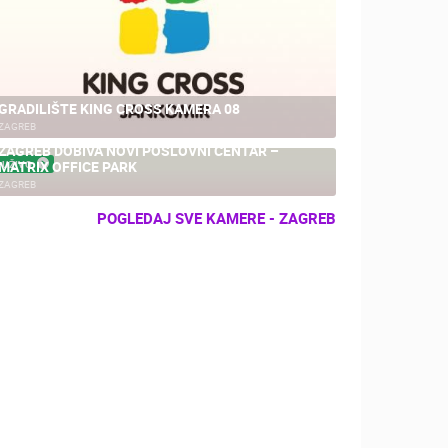
GRADILIŠTE KING CROSS KAMERA 08
ZAGREB
ZAGREB DOBIVA NOVI POSLOVNI CENTAR –
MATRIX OFFICE PARK
UŽIVO
ZAGREB
POGLEDAJ SVE KAMERE - ZAGREB