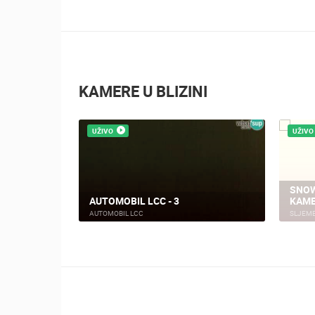
KAMERE U BLIZINI
UŽIVO
UŽIVO
NJE
SNOW
AUTOMOBIL LCC - 3
KAME
AUTOMOBIL LCC
SLJEM