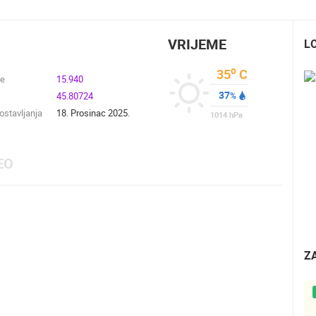
VRIJEME
L
o
35
C
de
15.940
37
45.80724
%
stavljanja
18. Prosinac 2025.
1014
hPa
EO
Z
UŽIVO
0 GLEDATELJ(A)
UŽIVO
0 GLEDATELJ(A)