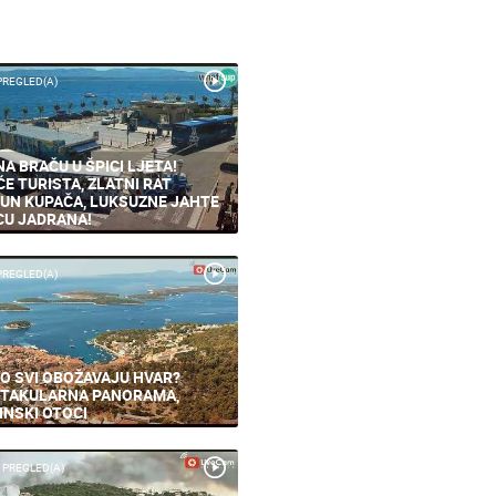
PREGLED(A)
NA BRAČU U ŠPICI LJETA!
ĆE TURISTA, ZLATNI RAT
UN KUPAČA, LUKSUZNE JAHTE
CU JADRANA!
PREGLED(A)
O SVI OBOŽAVAJU HVAR?
TAKULARNA PANORAMA,
INSKI OTOCI
 PREGLED(A)