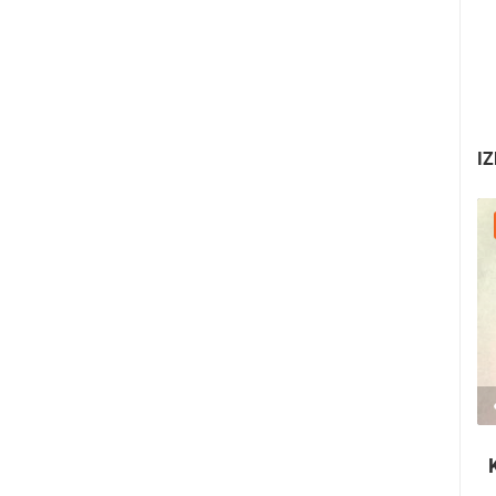
IZ
25.07.2026. - 27.07.2026.
440.66K PREGLED(A)
3 KAMERA(E)
Rabska fjera - srednjovjekovni ljetni
festival u Rabu