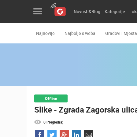
Novosti&Blog
Kategorije
Lok
Najnovije
Najbolje s weba
Gradovi i Mjesta
Novosti&Blog
Kategorije
Lokacije
Event&Site
Izdvojeno
Offline
Slike - Zgrada Zagorska uli
Povijest
Karta
0 Pregled(a)