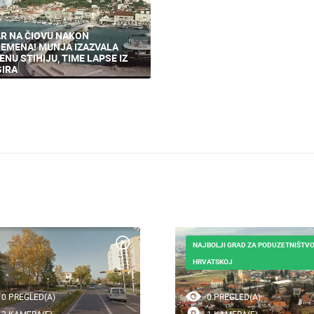
R NA ČIOVU NAKON
EMENA! MUNJA IZAZVALA
ENU STIHIJU, TIME LAPSE IZ
IRA
NAJBOLJI GRAD ZA PODUZETNIŠTVO
HRVATSKOJ
0 PREGLED(A)
0 PREGLED(A)