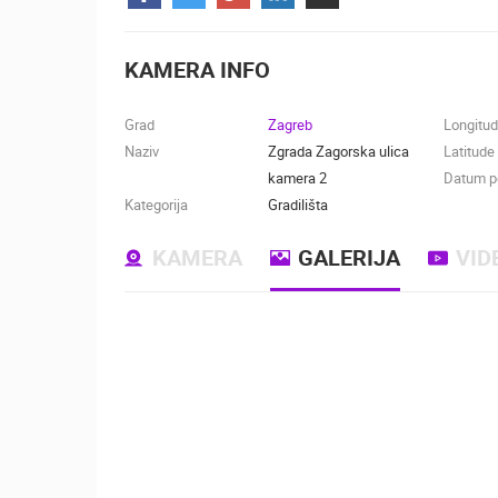
KONTAKTIRAJTE
NAS
KAMERA INFO
MEDIJI O
NAMA,
Grad
Zagreb
Longitu
NAGRADE I
Naziv
Zgrada Zagorska ulica
Latitude
PRIZNANJA
kamera 2
Datum po
Kategorija
Gradilišta
DONACIJE
ZA NOVE
KAMERA
GALERIJA
VID
WEB
KAMERE
TERMS OF
USE
NAJNOVIJE KAMERE
PRIVACY
POLICY
UŽIVO
0 GLEDATELJ(A)
BANERI