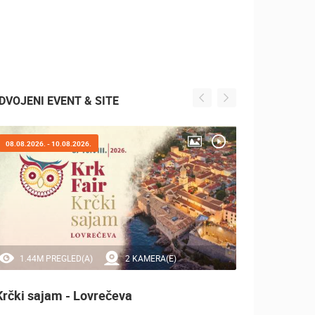
DVOJENI EVENT & SITE
08.08.2026. - 10.08.2026.
05.08.2
1.44M PREGLED(A)
2 KAMERA(E)
0 
Krčki sajam - Lovrečeva
Marat