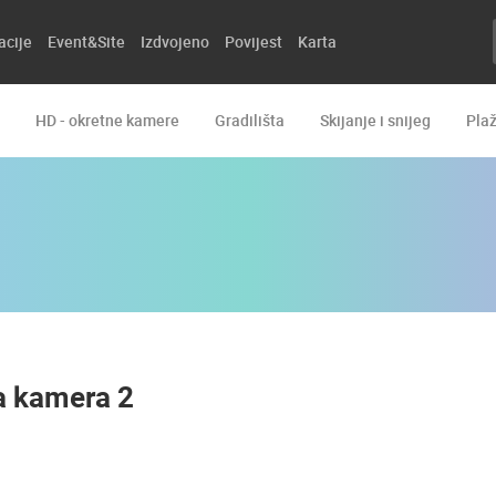
acije
Event&Site
Izdvojeno
Povijest
Karta
HD - okretne kamere
Gradilišta
Skijanje i snijeg
Pla
ca kamera 2