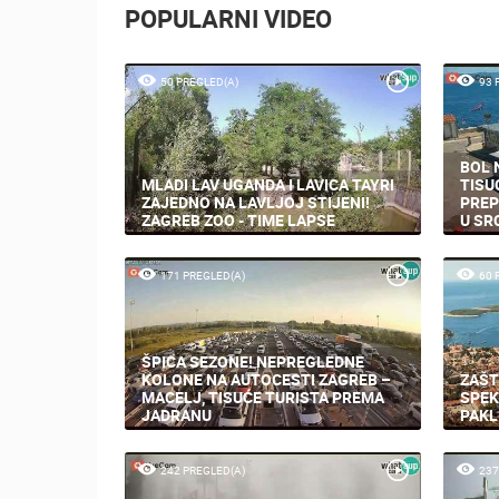
POPULARNI VIDEO
50 PREGLED(A)
93 
BOL 
MLADI LAV UGANDA I LAVICA TAYRI
TISU
ZAJEDNO NA LAVLJOJ STIJENI!
PREP
ZAGREB ZOO - TIME LAPSE
U SR
171 PREGLED(A)
60 
ŠPICA SEZONE! NEPREGLEDNE
KOLONE NA AUTOCESTI ZAGREB –
ZAŠT
MACELJ, TISUĆE TURISTA PREMA
SPEK
JADRANU
PAKL
242 PREGLED(A)
237