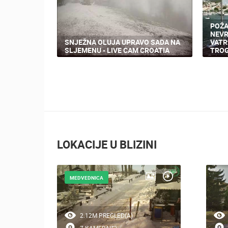
POŽA
NEVR
SNJEŽNA OLUJA UPRAVO SADA NA
VATR
SLJEMENU - LIVE CAM CROATIA
TROG
LOKACIJE U BLIZINI
MEDVEDNICA
2.12M PREGLED(A)