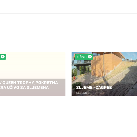
UŽIVO
 QUEEN TROPHY, POKRETNA
RA UŽIVO SA SLJEMENA
SLJEME - ZAGREB
E
SLJEME