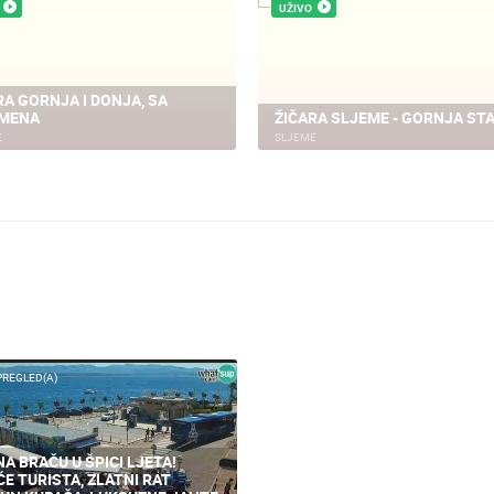
UŽIVO
TRGOVAČKI CENTAR KAMERA
KTC TRGOVAČKI CENTAR KAM
03
 GORICA
VELIKA GORICA
PREGLED(A)
NA BRAČU U ŠPICI LJETA!