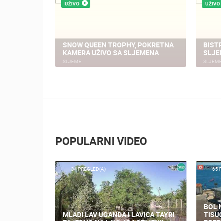
UŽIVO
UŽIVO
KTC 
SLJEME
GRADILIŠTE SVETA HELENA CAM 1
02
SVETA HELENA
VELIKA
POPULARNI VIDEO
34 PREGLED(A)
65 
BOL 