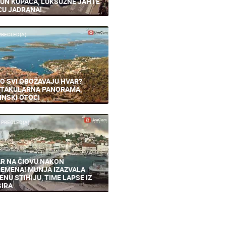
ĆE TURISTA, ZLATNI RAT
UN KUPAČA, LUKSUZNE JAHTE
CU JADRANA!
PREGLED(A)
O SVI OBOŽAVAJU HVAR?
TAKULARNA PANORAMA,
INSKI OTOCI
 PREGLED(A)
R NA ČIOVU NAKON
EMENA! MUNJA IZAZVALA
ENU STIHIJU, TIME LAPSE IZ
IRA