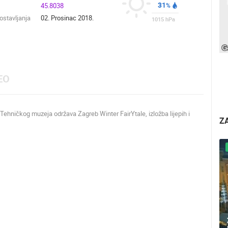
31
45.8038
%
stavljanja
02. Prosinac 2018.
1015
hPa
EO
Tehničkog muzeja održava Zagreb Winter FairYtale, izložba lijepih i
Z