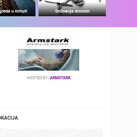
grade u minuti
Snimanje dronom
ZOO
DOGAĐANJA I ZANIMLJIVOSTI
HOSTED BY:
ARMSTARK
OKACIJA