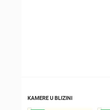
30.07.2026. - 30.07.2026.
2.03M PREGLED(A)
2 KAMERA(E)
Ninska šokolijada - autentična turistička
priča
KAMERE U BLIZINI