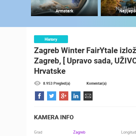
MRKOPALJ SANJKALIŠTE
Armstark
Najljepš
ČELIMBAŠA
MRKOPALJ
KATEGORIJE KAMERA
History
NAJBOLJE S WEBA
GRADOVI I MJESTA
Zagreb Winter FairYtale izlož
TRANSPORT I PROMET
ZNAMENITOSTI
Zagreb, [ Upravo sada, UŽIV
Hrvatske
8.953 Pregled(a)
Komentar(a)
KAMERA INFO
Grad
Zagreb
Longitu