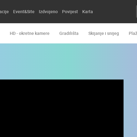
acije
Event&Site
Izdvojeno
Povijest
Karta
HD - okretne kamere
Gradilišta
Skijanje i snijeg
Pla