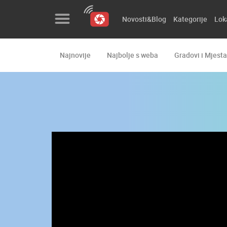
Novosti&Blog
Kategorije
Lok
Najnovije
Najbolje s weba
Gradovi i Mjesta
Novosti&Blog
Kategorije
Lokacije
Event&Site
Izdvojeno
Povijest
Karta