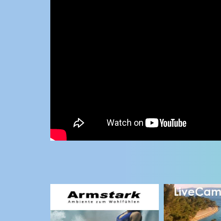
KONTAKTIRAJTE
NAS
MEDIJI O
NAMA,
NAGRADE I
PRIZNANJA
DONACIJE
ZA NOVE
WEB
KAMERE
TERMS OF
USE
NAJNOVIJE KAMERE
PRIVACY
POLICY
UŽIVO
0 GLEDATELJ(A)
BANERI