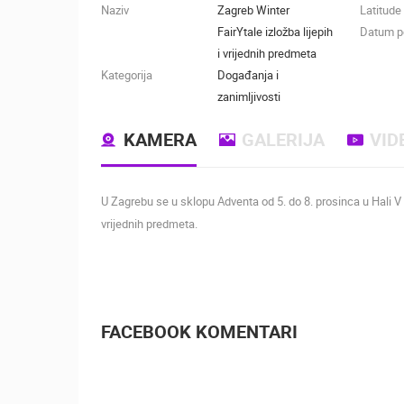
Naziv
Zagreb Winter
Latitude
FairYtale izložba lijepih
Datum po
i vrijednih predmeta
Kategorija
Događanja i
zanimljivosti
KAMERA
GALERIJA
VID
U Zagrebu se u sklopu Adventa od 5. do 8. prosinca u Hali V 
vrijednih pred
eta.
m
FACEBOOK KOMENTARI