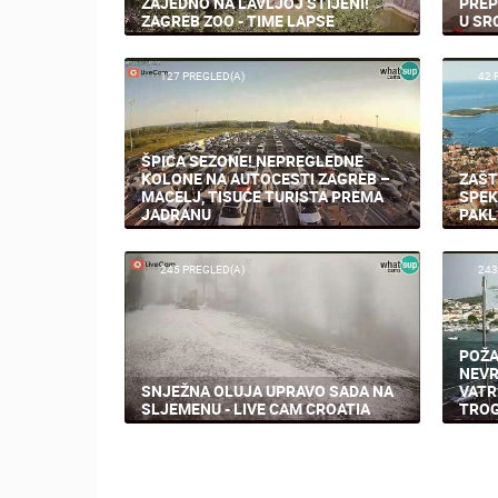
MLADI LAV UGANDA I LAVICA TAYRI
TISU
ZAJEDNO NA LAVLJOJ STIJENI!
PREP
ZAGREB ZOO - TIME LAPSE
U SR
127 PREGLED(A)
42 
ŠPICA SEZONE! NEPREGLEDNE
KOLONE NA AUTOCESTI ZAGREB –
ZAŠT
MACELJ, TISUĆE TURISTA PREMA
SPEK
JADRANU
PAKL
245 PREGLED(A)
243
POŽA
NEVR
SNJEŽNA OLUJA UPRAVO SADA NA
VATR
SLJEMENU - LIVE CAM CROATIA
TROG