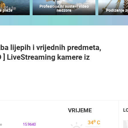
Profesionalni sustavi video
KOLAN, GRADILIŠTE DJEČJEG
e plaže
nadzora
Podizanje z
VRTIĆA UŽIVO
JADRANSKA MAGISTRALA D8 UŽIVO
KOLAN
SENJ
HD - OKRETNE KAMERE
GRADILIŠTA
SKIJANJE I SNIJEG
PLAŽE
MARINE I LUČICE
ba lijepih i vrijednih predmeta,
SVJETSKA BAŠTINA
SPORT
O ] LiveStreaming kamere iz
VRIJEME
L
o
34
C
de
15.9640