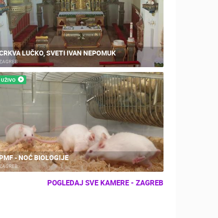
CRKVA LUČKO, SVETI IVAN NEPOMUK
ZAGREB
UŽIVO
PMF - NOĆ BIOLOGIJE
ZAGREB
POGLEDAJ SVE KAMERE - ZAGREB