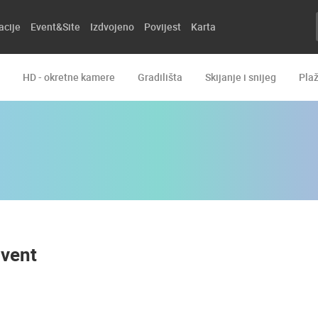
acije
Event&Site
Izdvojeno
Povijest
Karta
HD - okretne kamere
Gradilišta
Skijanje i snijeg
Pla
dvent