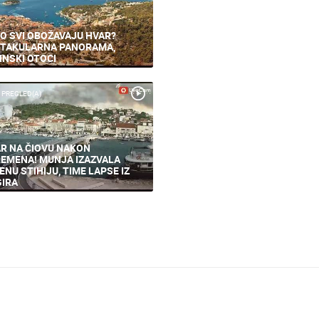
O SVI OBOŽAVAJU HVAR?
TAKULARNA PANORAMA,
INSKI OTOCI
 PREGLED(A)
R NA ČIOVU NAKON
EMENA! MUNJA IZAZVALA
ENU STIHIJU, TIME LAPSE IZ
IRA