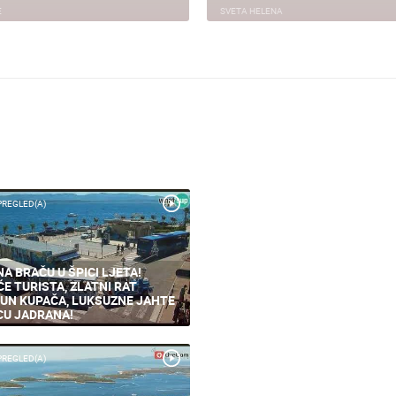
E
SVETA HELENA
PREGLED(A)
NA BRAČU U ŠPICI LJETA!
ĆE TURISTA, ZLATNI RAT
UN KUPAČA, LUKSUZNE JAHTE
CU JADRANA!
PREGLED(A)