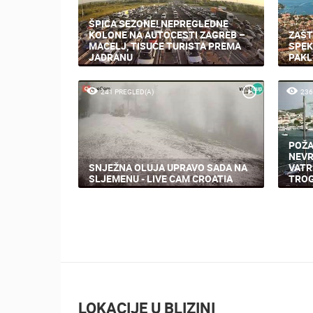
ŠPICA SEZONE! NEPREGLEDNE
KOLONE NA AUTOCESTI ZAGREB –
ZAŠT
MACELJ, TISUĆE TURISTA PREMA
SPEK
JADRANU
PAKL
241 PREGLED(A)
236
POŽA
NEVR
SNJEŽNA OLUJA UPRAVO SADA NA
VATR
SLJEMENU - LIVE CAM CROATIA
TROG
LOKACIJE U BLIZINI