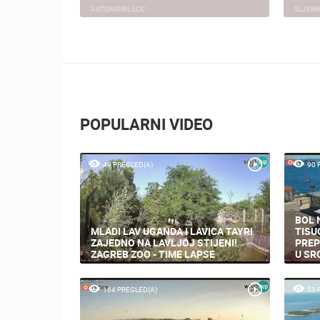
AUTOMOBIL LCC
SLJEM
POPULARNI VIDEO
49 PREGLED(A)
90 
BOL 
MLADI LAV UGANDA I LAVICA TAYRI
TISU
ZAJEDNO NA LAVLJOJ STIJENI!
PREP
ZAGREB ZOO - TIME LAPSE
U SR
164 PREGLED(A)
53 