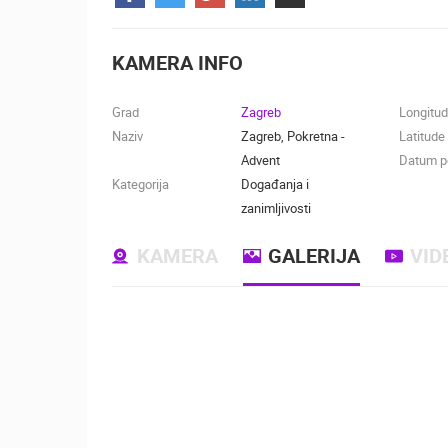
KONTAKTIRAJTE
NAS
KAMERA INFO
MEDIJI O
NAMA,
Grad
Zagreb
Longitu
NAGRADE I
Naziv
Zagreb, Pokretna -
Latitude
PRIZNANJA
Advent
Datum po
Kategorija
Događanja i
DONACIJE
zanimljivosti
ZA NOVE
WEB
KAMERA
GALERIJA
VID
KAMERE
TERMS OF
USE
NAJNOVIJE KAMERE
PRIVACY
POLICY
UŽIVO
0 GLEDATELJ(A)
BANERI