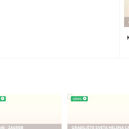
440.66K PREGLED(A)
3 KAMERA(E)
Rabska fjera - srednjovjekovni ljetni
festival u Rabu
UŽIVO
ME - ZAGREB
GRADILIŠTE SVETA HELENA C