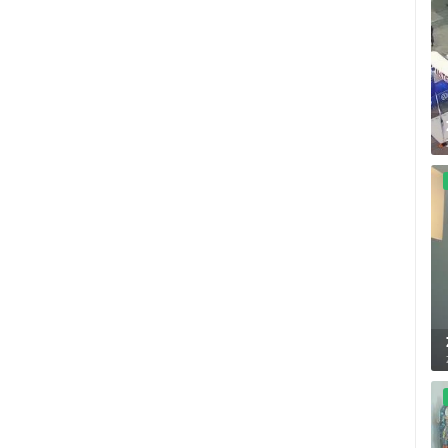
MRKOPALJ SANJKALIŠTE
MRKOPALJ SKIJALIŠTE ČELIMBAŠA
ČELIMBAŠA
MRKOPALJ
MRKOPALJ
HD - OKRETNE KAMERE
GRADILIŠTA
SKIJANJE I SNIJEG
PLAŽE
MARINE I LUČICE
SVJETSKA BAŠTINA
SPORT