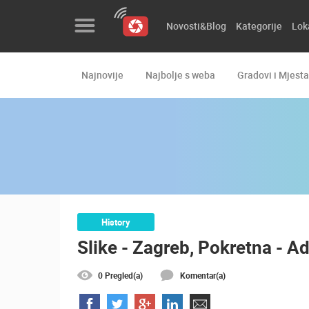
Novosti&Blog
Kategorije
Lok
Najnovije
Najbolje s weba
Gradovi i Mjesta
Novosti&Blog
Kategorije
Lokacije
Event&Site
Izdvojeno
History
Slike - Zagreb, Pokretna - A
Povijest
Karta
0 Pregled(a)
Komentar(a)