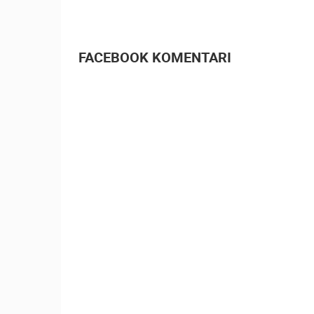
SENJ UŽIVO – PARK KNJIŽEVNIKA I
VELEBITSKI KANAL
SENJ
FACEBOOK KOMENTARI
KATEGORIJE KAMERA
NAJBOLJE S WEBA
GRADOVI I MJESTA
TRANSPORT I PROMET
ZNAMENITOSTI