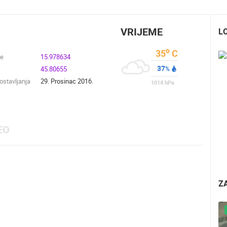
VRIJEME
L
o
35
C
de
15.978634
37
45.80655
%
stavljanja
29. Prosinac 2016.
1014
hPa
EO
Z
UŽIVO
0 GLEDATELJ(A)
UŽIVO
0 GLEDATELJ(A)