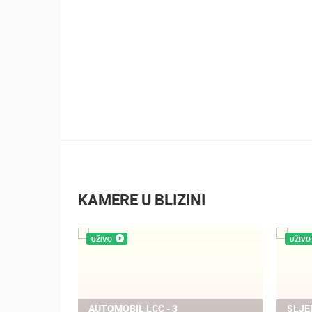
KAMERE U BLIZINI
UŽIVO
UŽIVO
NJE STANA
AUTOMOBIL LCC - 3
SLJE