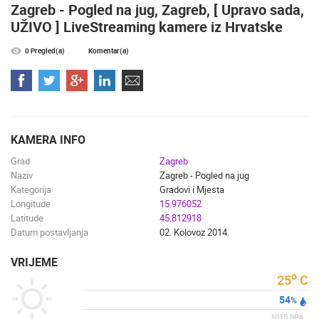
ZNAMENITOSTI
SVJETSKA BAŠTINA
SPORT
Zagreb - Pogled na jug, Zagreb, [ Upravo sada,
UŽIVO ] LiveStreaming kamere iz Hrvatske
0 Pregled(a)
Komentar(a)
KAMERA INFO
Grad
Zagreb
Naziv
Zagreb - Pogled na jug
Kategorija
Gradovi i Mjesta
Longitude
15.976052
Latitude
45.812918
Datum postavljanja
02. Kolovoz 2014.
VRIJEME
o
25
C
54
%
1015
hPa