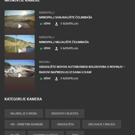
NAJNOVIJE KAMERE
MRKOPALJ
MRKOPALJ SANJKALIŠTE ČELIMBAŠA
UŽIVO
0 GLEDATELJ(A)
MRKOPALJ
MRKOPALJ SKIJALIŠTE ČELIMBAŠA
UŽIVO
0 GLEDATELJ(A)
ROVINJ
GRADILIŠTE NOVOG AUTOBUSNOG KOLODVORA U ROVINJU –
RADOVI NAPREDUJU IZ DANA U DAN!
UŽIVO
0 GLEDATELJ(A)
KATEGORIJE KAMERA
NAJBOLJE S WEBA
GRADOVI I MJESTA
HD - OKRETNE KAMERE
GRADILIŠTA
SKIJANJE I SNIJEG