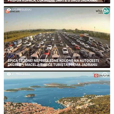
PREPUN KUPAČA, LUKSUZNE JAHTE U SRCU JADRANA!
122 PREGLED(A)
ŠPICA SEZONE! NEPREGLEDNE KOLONE NA AUTOCESTI
ZAGREB – MACELJ, TISUĆE TURISTA PREMA JADRANU
41 PREGLED(A)