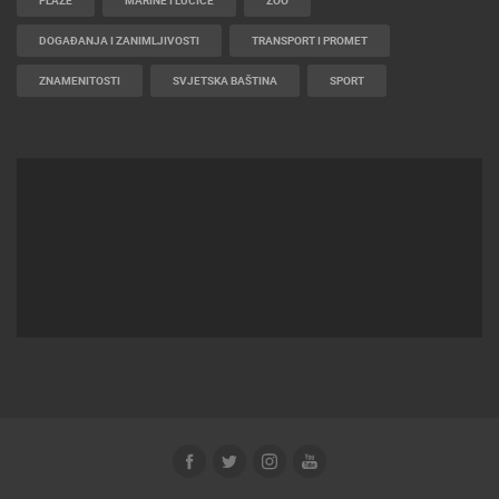
PLAŽE
MARINE I LUČICE
ZOO
DOGAĐANJA I ZANIMLJIVOSTI
TRANSPORT I PROMET
ZNAMENITOSTI
SVJETSKA BAŠTINA
SPORT