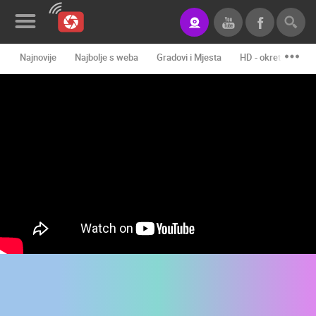
Najnovije
Najbolje s weba
Gradovi i Mjesta
HD - okretne kame
Novosti&Blog
Kategorije
Lokacije
Event&Site
Izdvojeno
Povijest
Karta
KONTAKTIRAJTE
NAS