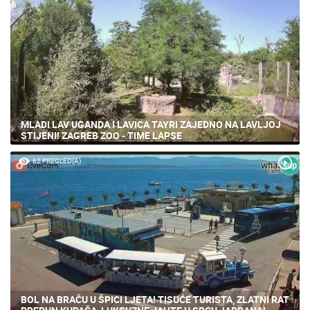
MLADI LAV UGANDA I LAVICA TAYRI ZAJEDNO NA LAVLJOJ
STIJENI! ZAGREB ZOO - TIME LAPSE
62 PREGLED(A)
BOL NA BRAČU U ŠPICI LJETA! TISUĆE TURISTA, ZLATNI RAT