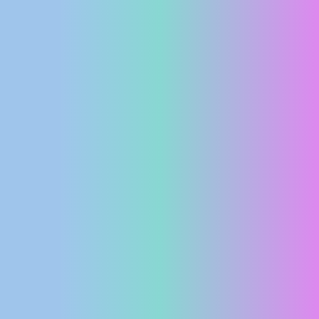
MEDIJI O
NAMA,
NAGRADE I
PRIZNANJA
DONACIJE
ZA NOVE
WEB
KAMERE
TERMS OF
USE
PRIVACY
POLICY
BANERI
HRVATSKI