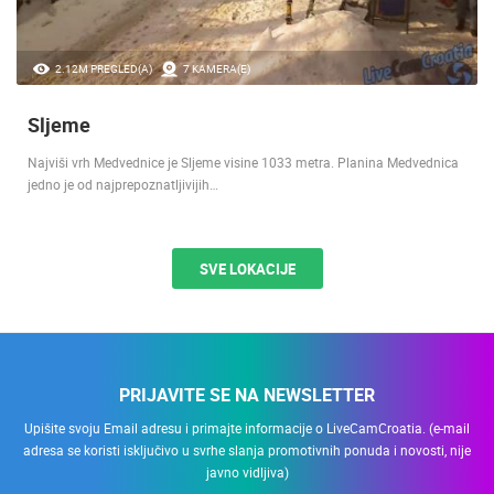
2.12M PREGLED(A)
7 KAMERA(E)
Sljeme
Najviši vrh Medvednice je Sljeme visine 1033 metra. Planina Medvednica
jedno je od najprepoznatljivijih…
SVE LOKACIJE
PRIJAVITE SE NA NEWSLETTER
Upišite svoju Email adresu i primajte informacije o LiveCamCroatia. (e-mail
adresa se koristi isključivo u svrhe slanja promotivnih ponuda i novosti, nije
javno vidljiva)