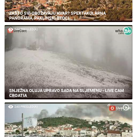
ZAŠTO SVI OBOŽAVAJU HVAR? SPEKTAKULARNA
PANORAMA, PAKLINSKI OTOCI
244 PREGLED(A)
SNJEŽNA OLUJA UPRAVO SADA NA SLJEMENU - LIVE CAM
CROATIA
240 PREGLED(A)