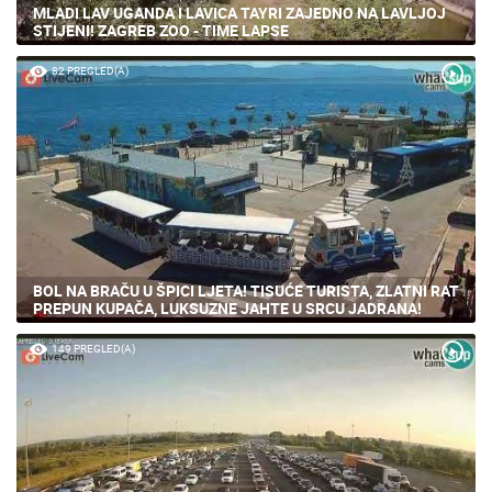
MLADI LAV UGANDA I LAVICA TAYRI ZAJEDNO NA LAVLJOJ
STIJENI! ZAGREB ZOO - TIME LAPSE
82 PREGLED(A)
BOL NA BRAČU U ŠPICI LJETA! TISUĆE TURISTA, ZLATNI RAT
PREPUN KUPAČA, LUKSUZNE JAHTE U SRCU JADRANA!
149 PREGLED(A)