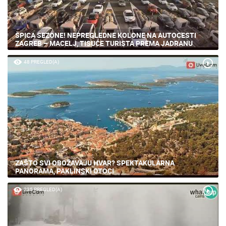
ŠPICA SEZONE! NEPREGLEDNE KOLONE NA AUTOCESTI
ZAGREB – MACELJ, TISUĆE TURISTA PREMA JADRANU
48 PREGLED(A)
ZAŠTO SVI OBOŽAVAJU HVAR? SPEKTAKULARNA
PANORAMA, PAKLINSKI OTOCI
235 PREGLED(A)