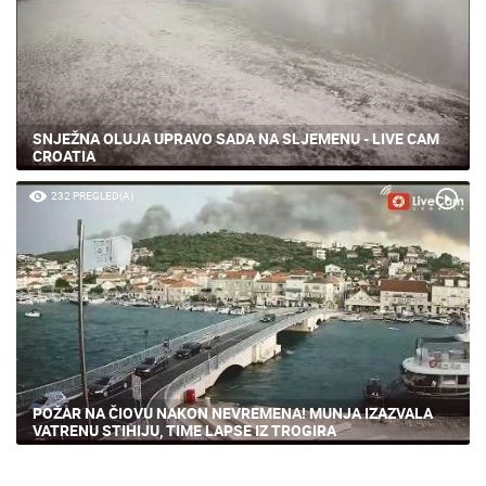
SNJEŽNA OLUJA UPRAVO SADA NA SLJEMENU - LIVE CAM
CROATIA
232 PREGLED(A)
POŽAR NA ČIOVU NAKON NEVREMENA! MUNJA IZAZVALA
VATRENU STIHIJU, TIME LAPSE IZ TROGIRA