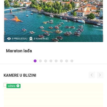
0 PREGLED(A)
3 KAMERA(E)
Maraton lađa
KAMERE U BLIZINI
UŽIVO