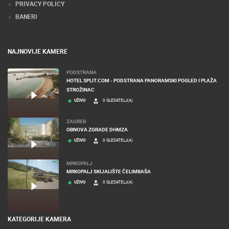
PRIVACY POLICY
BANERI
NAJNOVIJE KAMERE
PODSTRANA
HOTEL SPLIT.COM - PODSTRANA PANORAMSKI POGLED I PLAŽA
STROŽINAC
UŽIVO
0 GLEDATELJ(A)
ZAGREB
OBNOVA ZGRADE DHMZA
UŽIVO
0 GLEDATELJ(A)
MRKOPALJ
MRKOPALJ SKIJALIŠTE ČELIMBAŠA
UŽIVO
0 GLEDATELJ(A)
KATEGORIJE KAMERA