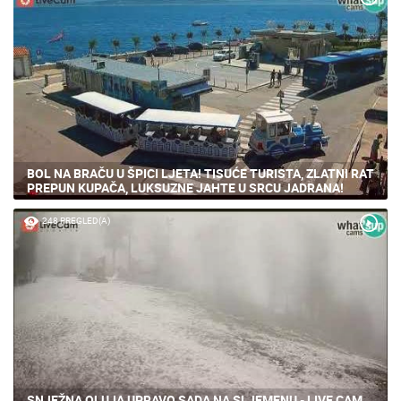
BOL NA BRAČU U ŠPICI LJETA! TISUĆE TURISTA, ZLATNI RAT
PREPUN KUPAČA, LUKSUZNE JAHTE U SRCU JADRANA!
248 PREGLED(A)
SNJEŽNA OLUJA UPRAVO SADA NA SLJEMENU - LIVE CAM