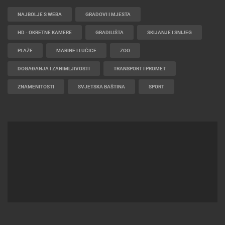
NAJBOLJE S WEBA
GRADOVI I MJESTA
HD - OKRETNE KAMERE
GRADILIŠTA
SKIJANJE I SNIJEG
PLAŽE
MARINE I LUČICE
ZOO
DOGAĐANJA I ZANIMLJIVOSTI
TRANSPORT I PROMET
ZNAMENITOSTI
SVJETSKA BAŠTINA
SPORT