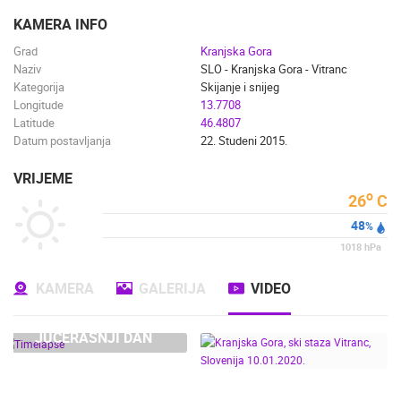
ENGLISH
KAMERA INFO
Grad
Kranjska Gora
Naziv
SLO - Kranjska Gora - Vitranc
Kategorija
Skijanje i snijeg
Longitude
13.7708
Latitude
46.4807
Datum postavljanja
22. Studeni 2015.
VRIJEME
o
26
C
48
%
1018
hPa
KAMERA
GALERIJA
VIDEO
JUČERAŠNJI DAN
NAJNOVIJE KAMERE
UŽIVO
0 GLEDATELJ(A)
UŽIVO