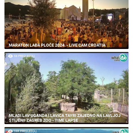
MARATON LAĐA PLOČE 2024. - LIVE CAM CROATIA
58 PREGLED(A)
MLADI LAV UGANDA I LAVICA TAYRI ZAJEDNO NA LAVLJOJ
STIJENI! ZAGREB ZOO - TIME LAPSE
108 PREGLED(A)