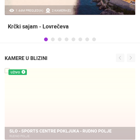
1.44M PREGLED(A)
2 KAMERA(E)
Krčki sajam - Lovrečeva
KAMERE U BLIZINI
UŽIVO
SLO - SPORTS CENTRE POKLJUKA - RUDNO POLJE
RUDNO POLJE