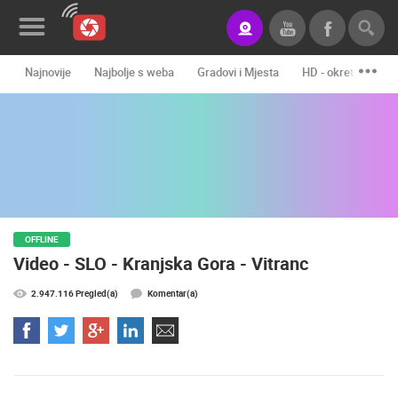
Najnovije
Najbolje s weba
Gradovi i Mjesta
HD - okretne kame
Novosti&Blog
Kategorije
Lokacije
Event&Site
OFFLINE
Izdvojeno
Video - SLO - Kranjska Gora - Vitranc
Povijest
2.947.116 Pregled(a)
Komentar(a)
Karta
KONTAKTIRAJTE
NAS