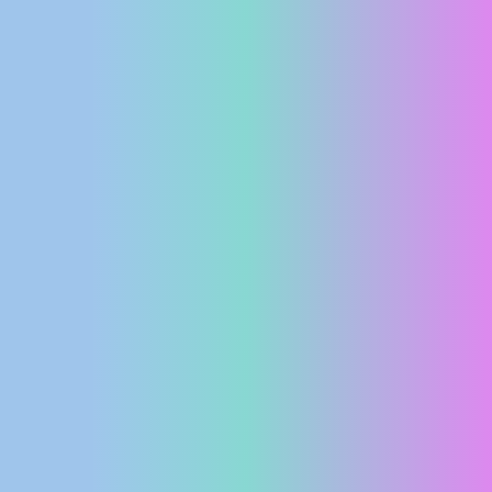
MEDIJI O
NAMA,
NAGRADE I
PRIZNANJA
DONACIJE
ZA NOVE
WEB
KAMERE
TERMS OF
USE
PRIVACY
POLICY
BANERI
HRVATSKI