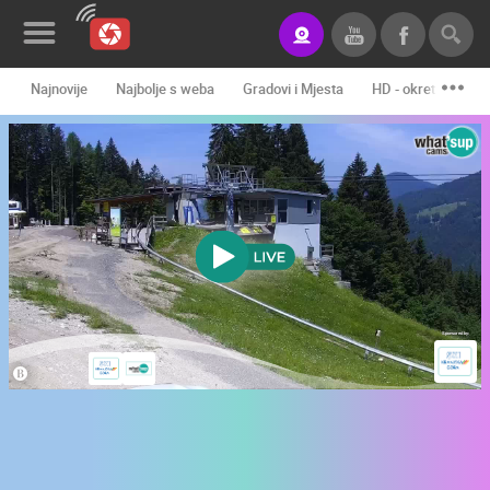
Najnovije
Najbolje s weba
Gradovi i Mjesta
HD - okretne kame
Novosti&Blog
Kategorije
Lokacije
Event&Site
Izdvojeno
Povijest
Karta
KONTAKTIRAJTE
NAS