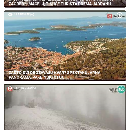
ŠPICA SEZONE! NEPREGLEDNE KOLONE NA AUTOCESTI
ZAGREB – MACELJ, TISUĆE TURISTA PREMA JADRANU
48 PREGLED(A)
ZAŠTO SVI OBOŽAVAJU HVAR? SPEKTAKULARNA
PANORAMA, PAKLINSKI OTOCI
257 PREGLED(A)