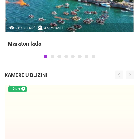
35.23M PREGLED(A)
56 KAMERA(E)
Obilježavanje Dana pobjede i domovinske
zahvalnosti te obljetnice VRO Oluja
KAMERE U BLIZINI
UŽIVO