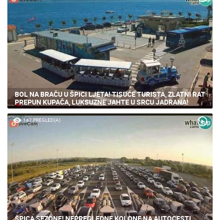
80 PREGLED(A)
BOL NA BRAČU U ŠPICI LJETA! TISUĆE TURISTA, ZLATNI RAT
PREPUN KUPAČA, LUKSUZNE JAHTE U SRCU JADRANA!
147 PREGLED(A)