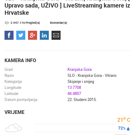
NAJNOVIJE KAMERE
Upravo sada, UŽIVO ] LiveStreaming kamere iz
Hrvatske
UŽIVO
0 GLEDATELJ(A)
UŽIVO
2.947.116 Pregled(a)
Komentar(a)
MRKOPALJ SKIJALIŠTE ČELIMBAŠA
MRKOPALJ 
MRKOPALJ
MRKOPALJ
KAMERA INFO
KATEGORIJE KAMERA
Grad
Kranjska Gora
NAJBOLJE S WEBA
GRADOVI I MJESTA
Naziv
SLO - Kranjska Gora - Vitranc
HD - OKRETNE KAMERE
GRADILIŠTA
SKIJANJE I SNIJEG
Kategorija
Skijanje i snijeg
Longitude
13.7708
PLAŽE
MARINE I LUČICE
ZOO
Latitude
46.4807
DOGAĐANJA I ZANIMLJIVOSTI
TRANSPORT I PROMET
Datum postavljanja
22. Studeni 2015.
ZNAMENITOSTI
SVJETSKA BAŠTINA
SPORT
VRIJEME
o
21
C
72
%