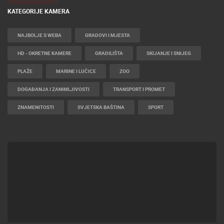
KATEGORIJE KAMERA
NAJBOLJE S WEBA
GRADOVI I MJESTA
HD - OKRETNE KAMERE
GRADILIŠTA
SKIJANJE I SNIJEG
PLAŽE
MARINE I LUČICE
ZOO
DOGAĐANJA I ZANIMLJIVOSTI
TRANSPORT I PROMET
ZNAMENITOSTI
SVJETSKA BAŠTINA
SPORT