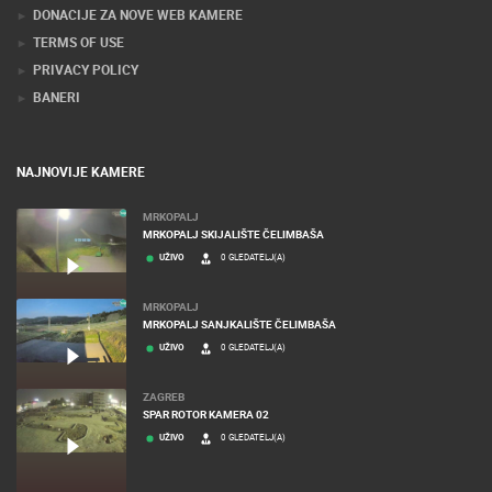
MEDIJI O NAMA, NAGRADE I PRIZNANJA
DONACIJE ZA NOVE WEB KAMERE
TERMS OF USE
PRIVACY POLICY
BANERI
NAJNOVIJE KAMERE
MRKOPALJ
MRKOPALJ SKIJALIŠTE ČELIMBAŠA
UŽIVO
0 GLEDATELJ(A)
MRKOPALJ
MRKOPALJ SANJKALIŠTE ČELIMBAŠA
UŽIVO
0 GLEDATELJ(A)
ZAGREB
SPAR ROTOR KAMERA 02
UŽIVO
0 GLEDATELJ(A)