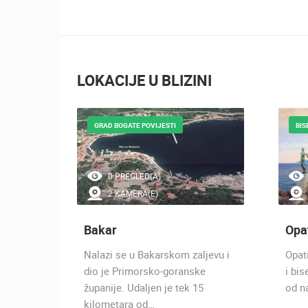
LOKACIJE U BLIZINI
V I
GRAD BOGATE POVIJESTI
BIS
0 PREGLED(A)
2 KAMERA(E)
Bakar
Opa
estila
Nalazi se u Bakarskom zaljevu i
Opati
karski
dio je Primorsko-goranske
i bi
županije. Udaljen je tek 15
od na
kilometara od…