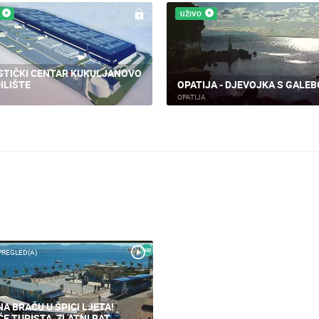
UŽIVO
STIČKI CENTAR KUKULJANOVO
ILIŠTE
OPATIJA - DJEVOJKA S GALE
OPATIJA
PREGLED(A)
NA BRAČU U ŠPICI LJETA!
ĆE TURISTA, ZLATNI RAT