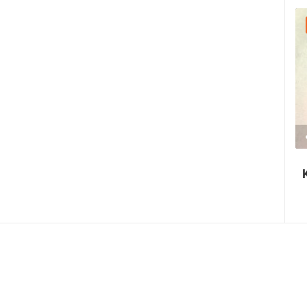
25.07.2026. - 27.07.2026.
440.66K PREGLED(A)
3 KAMERA(E)
Rabska fjera - srednjovjekovni ljetni
festival u Rabu