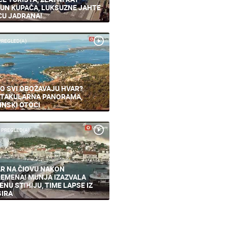
UN KUPAČA, LUKSUZNE JAHTE
CU JADRANA!
PREGLED(A)
O SVI OBOŽAVAJU HVAR?
TAKULARNA PANORAMA,
INSKI OTOCI
 PREGLED(A)
R NA ČIOVU NAKON
EMENA! MUNJA IZAZVALA
ENU STIHIJU, TIME LAPSE IZ
IRA