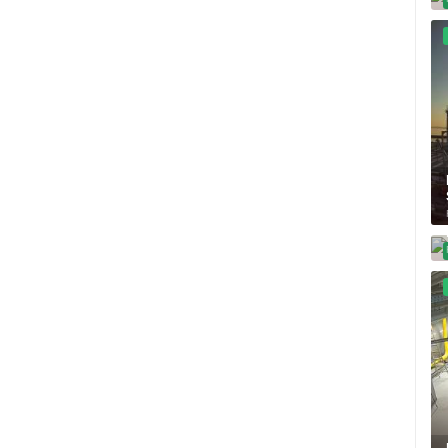
MRKOPALJ SKIJALIŠTE ČELIMBAŠA
VRBOSKA ACI MARINA OTOK HVAR
MRKOPALJ
VRBOSKA
HD - OKRETNE KAMERE
GRADILIŠTA
SKIJANJE I SNIJEG
PLAŽE
MARINE I LUČICE
SVJETSKA BAŠTINA
SPORT