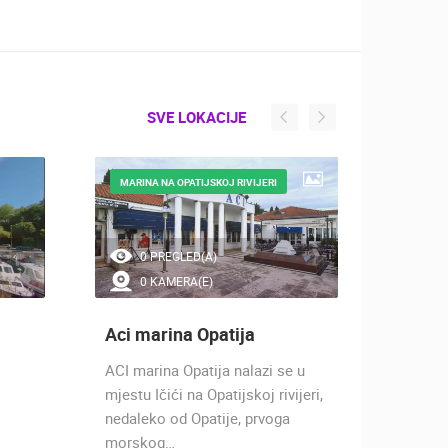
SVE LOKACIJE
MARINA NA OPATIJSKOJ RIVIJERI
TURIST
RIVIJER
0 PREGLED(A)
0 
0 KAMERA(E)
0 
Aci marina Opatija
Ičići
ACI marina Opatija nalazi se u
Ičići j
mjestu Ičići na Opatijskoj rivijeri,
se smje
nedaleko od Opatije, prvoga
Kvarner
morskog…