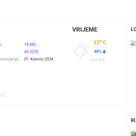
VRIJEME
L
o
33
C
de
14.442
40
45.3270
%
stavljanja
01. Kolovoz 2024.
1012
hPa
EO
R
UŽIVO
0 GLEDATELJ(A)
UŽIVO
0 GLEDATELJ(A)