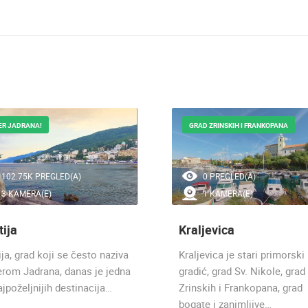
ER JADRANA!
GRAD ZRINSKIH I FRANKOPANA
102.75K PREGLED(A)
0 PREGLED(A)
3 KAMERA(E)
1 KAMERA(E)
tija
Kraljevica
ja, grad koji se često naziva
Kraljevica je stari primorski
serom Jadrana, danas je jedna
gradić, grad Sv. Nikole, grad
jpoželjnijih destinacija…
Zrinskih i Frankopana, grad
bogate i zanimljive…