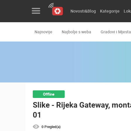
Novosti&Blog
Kategorije
Lok
Najnovije
Najbolje s weba
Gradovi i Mjesta
Novosti&Blog
Kategorije
Lokacije
Event&Site
Izdvojeno
Offline
Slike - Rijeka Gateway, mon
Povijest
01
Karta
0 Pregled(a)