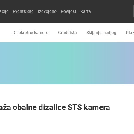
acije
Event&Site
Izdvojeno
Povijest
Karta
HD - okretne kamere
Gradilišta
Skijanje i snijeg
Pla
taža obalne dizalice STS kamera