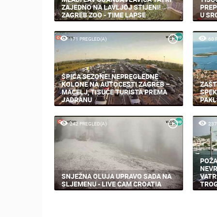
ZAJEDNO NA LAVLJOJ STIJENI!
PREP
ZAGREB ZOO - TIME LAPSE
U SR
171 PREGLED(A)
60 
ŠPICA SEZONE! NEPREGLEDNE
KOLONE NA AUTOCESTI ZAGREB –
ZAŠT
MACELJ, TISUĆE TURISTA PREMA
SPEK
JADRANU
PAKL
242 PREGLED(A)
237
POŽA
NEVR
SNJEŽNA OLUJA UPRAVO SADA NA
VATR
SLJEMENU - LIVE CAM CROATIA
TROG