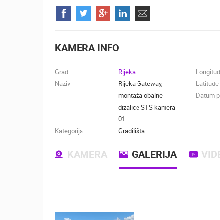
KONTAKTIRAJTE
NAS
MEDIJI O
KAMERA INFO
NAMA,
NAGRADE I
Grad
Rijeka
Longitu
PRIZNANJA
Naziv
Rijeka Gateway,
Latitude
montaža obalne
Datum po
DONACIJE
dizalice STS kamera
ZA NOVE
01
WEB
Kategorija
Gradilišta
KAMERE
TERMS OF
KAMERA
GALERIJA
VID
USE
NAJNOVIJE KAMERE
PRIVACY
POLICY
UŽIVO
0 GLEDATELJ(A)
BANERI