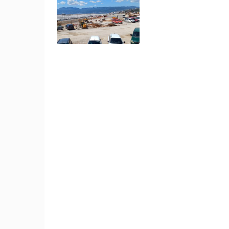
MRKOPALJ SANJKALIŠTE
ČELIMBAŠA
MRKOPALJ
KATEGORIJE KAMERA
NAJBOLJE S WEBA
GRADOVI I MJESTA
TRANSPORT I PROMET
ZNAMENITOSTI