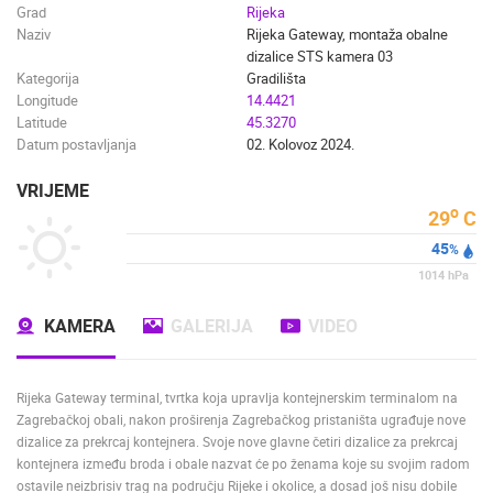
Grad
Rijeka
Naziv
Rijeka Gateway, montaža obalne
dizalice STS kamera 03
Kategorija
Gradilišta
Longitude
14.4421
Latitude
45.3270
Datum postavljanja
02. Kolovoz 2024.
VRIJEME
o
29
C
45
%
1014
hPa
KAMERA
GALERIJA
VIDEO
Rijeka Gateway terminal, tvrtka koja upravlja kontejnerskim terminalom na
Zagrebačkoj obali, nakon proširenja Zagrebačkog pristaništa ugrađuje nove
dizalice za prekrcaj kontejnera. Svoje nove glavne četiri dizalice za prekrcaj
kontejnera između broda i obale nazvat će po ženama koje su svojim radom
ostavile neizbrisiv trag na području Rijeke i okolice, a dosad još nisu dobile