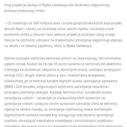
Ovaj projekt je, dodaju iz Rijeka Gatewaya, dio društveno odgovornog
pristupa poslovanju tvrtke.
– Uz investiciju od 380 milijuna eura i brojne gospodarske koristi koje projekt
donosi Rijeci i okolici, uz otvaranje novih radnih mjesta i otvaranje novih
poslovnih prilika u čitavom nizu sektora, projekt je značajan zbog svojeg
fokusa na održivost, odnosno na maksimalno smanjenje negativnog utjecaja
na okoliš i na lokalnu zajednicu, ističu iz Rijeka Gatewaya.
Glavne značajke održivosti terminala pritom će, objašnjavaju, biti minimalan
ugljični otisak, budući da će čak 95 posto opreme na terminalu biti električno,
a energija će se dobivati isključivo iz obnovljivih izvora, značajno smanjujući
emisije CO2 i drugih štetnih plinova, kao i maksimalna energetska
učinkovitost, jer će terminal koristiti digitalni sustav upravljanja zgradama
(BMS) i LED rasvjetu, osiguravajući optimalno upravljanje resursima i
smanjenu potrošnju energije. Nadalje, terminal ima i suvremeni sustav
upravljanja vodom – opremljen je visokoučinkovitim sustavom za
upravljanje vodom i potpuno novim sustavom odvodnje, čime se eliminira
utjecaj na okolna naselja, uz smanjenje svjetlosnog otiska, korištenjem
digitaliziranih sustava rasvjete koji omogućuju individualno upravljanje
svjetlom, smanjujući nepotrebno osvjetljenje i minimizirajući svjetlosno
zagađenje. Ne manje važno je i smanjenje buke implementacijom tehnologija