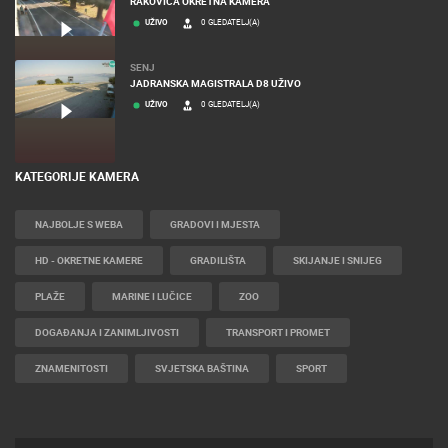
RAKOVICA
RAKOVICA OKRETNA KAMERA
UŽIVO
0 GLEDATELJ(A)
SENJ
JADRANSKA MAGISTRALA D8 UŽIVO
UŽIVO
0 GLEDATELJ(A)
KATEGORIJE KAMERA
NAJBOLJE S WEBA
GRADOVI I MJESTA
HD - OKRETNE KAMERE
GRADILIŠTA
SKIJANJE I SNIJEG
PLAŽE
MARINE I LUČICE
ZOO
DOGAĐANJA I ZANIMLJIVOSTI
TRANSPORT I PROMET
ZNAMENITOSTI
SVJETSKA BAŠTINA
SPORT