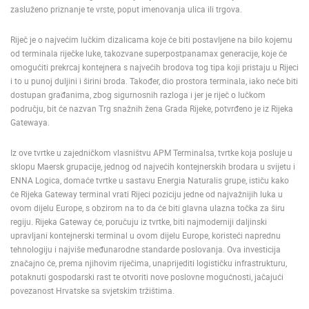
zasluženo priznanje te vrste, poput imenovanja ulica ili trgova.
Riječ je o najvećim lučkim dizalicama koje će biti postavljene na bilo kojemu
od terminala riječke luke, takozvane superpostpanamax generacije, koje će
omogućiti prekrcaj kontejnera s najvećih brodova tog tipa koji pristaju u Rijeci
i to u punoj duljini i širini broda. Također, dio prostora terminala, iako neće biti
dostupan građanima, zbog sigurnosnih razloga i jer je riječ o lučkom
području, bit će nazvan Trg snažnih žena Grada Rijeke, potvrđeno je iz Rijeka
Gatewaya.
Iz ove tvrtke u zajedničkom vlasništvu APM Terminalsa, tvrtke koja posluje u
sklopu Maersk grupacije, jednog od najvećih kontejnerskih brodara u svijetu i
ENNA Logica, domaće tvrtke u sastavu Energia Naturalis grupe, ističu kako
će Rijeka Gateway terminal vrati Rijeci poziciju jedne od najvažnijih luka u
ovom dijelu Europe, s obzirom na to da će biti glavna ulazna točka za širu
regiju. Rijeka Gateway će, poručuju iz tvrtke, biti najmoderniji daljinski
upravljani kontejnerski terminal u ovom dijelu Europe, koristeći naprednu
tehnologiju i najviše međunarodne standarde poslovanja. Ova investicija
značajno će, prema njihovim riječima, unaprijediti logističku infrastrukturu,
potaknuti gospodarski rast te otvoriti nove poslovne mogućnosti, jačajući
povezanost Hrvatske sa svjetskim tržištima.