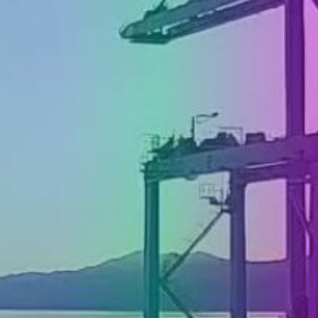
MEDIJI O
NAMA,
NAGRADE I
PRIZNANJA
DONACIJE
ZA NOVE
WEB
KAMERE
TERMS OF
USE
PRIVACY
POLICY
BANERI
HRVATSKI