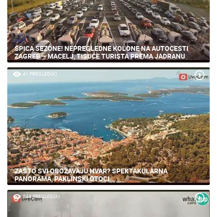
ŠPICA SEZONE! NEPREGLEDNE KOLONE NA AUTOCESTI
ZAGREB – MACELJ, TISUĆE TURISTA PREMA JADRANU
41 PREGLED(A)
ZAŠTO SVI OBOŽAVAJU HVAR? SPEKTAKULARNA
PANORAMA, PAKLINSKI OTOCI
244 PREGLED(A)