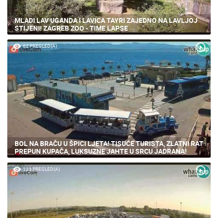
MLADI LAV UGANDA I LAVICA TAYRI ZAJEDNO NA LAVLJOJ
STIJENI! ZAGREB ZOO - TIME LAPSE
62 PREGLED(A)
BOL NA BRAČU U ŠPICI LJETA! TISUĆE TURISTA, ZLATNI RAT
PREPUN KUPAČA, LUKSUZNE JAHTE U SRCU JADRANA!
123 PREGLED(A)