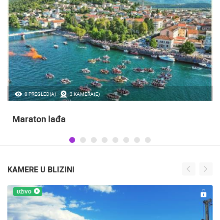
35.23M PREGLED(A)
56 KAMERA(E)
Obilježavanje Dana pobjede i domovinske
zahvalnosti te obljetnice VRO Oluja
KAMERE U BLIZINI
UŽIVO