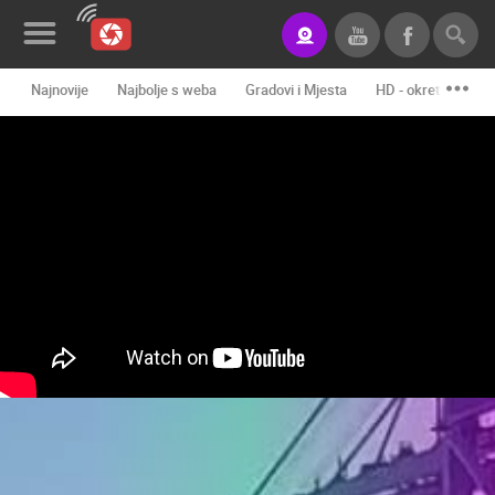
Najnovije
Najbolje s weba
Gradovi i Mjesta
HD - okretne kame
Novosti&Blog
Kategorije
Lokacije
Event&Site
Izdvojeno
Povijest
Karta
KONTAKTIRAJTE
NAS