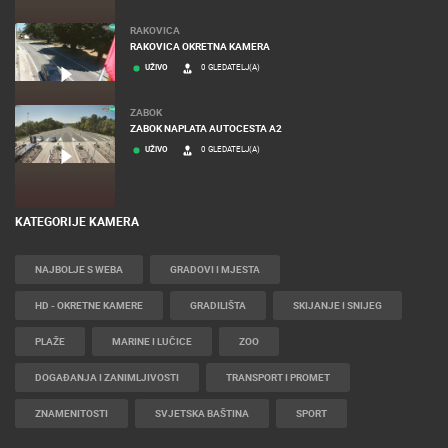
RAKOVICA
RAKOVICA OKRETNA KAMERA
UŽIVO
0 GLEDATELJ(A)
ZABOK
ZABOK NAPLATA AUTOCESTA A2
UŽIVO
0 GLEDATELJ(A)
KATEGORIJE KAMERA
NAJBOLJE S WEBA
GRADOVI I MJESTA
HD - OKRETNE KAMERE
GRADILIŠTA
SKIJANJE I SNIJEG
PLAŽE
MARINE I LUČICE
ZOO
DOGAĐANJA I ZANIMLJIVOSTI
TRANSPORT I PROMET
ZNAMENITOSTI
SVJETSKA BAŠTINA
SPORT