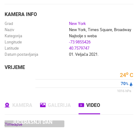
ENGLISH
KAMERA INFO
Grad
New York
Naziv
New York, Times Square, Broadway
Kategorija
Najbolje s weba
Longitude
-73.9855426
NAJNOVIJE KAMERE
Latitude
40.7579747
Datum postavljanja
01. Veljača 2021.
UŽIVO
0 GLEDATELJ(A)
UŽIVO
VRIJEME
o
24
C
70
%
1016
hPa
VRBOSKA ACI MARINA OTOK HVAR
RAKOVICA 
VRBOSKA
RAKOVICA
KAMERA
GALERIJA
VIDEO
KATEGORIJE KAMERA
NAJBOLJE S WEBA
GRADOVI I MJESTA
JUČERAŠNJI DAN
HD - OKRETNE KAMERE
GRADILIŠTA
SKIJANJE I SNIJEG
PLAŽE
MARINE I LUČICE
ZOO