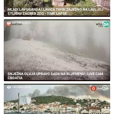
MLADI LAV UGANDA I LAVICA TAYRI ZAJEDNO NA LAVLJOJ
STIJENI! ZAGREB ZOO - TIME LAPSE
207 PREGLED(A)
SNJEŽNA OLUJA UPRAVO SADA NA SLJEMENU - LIVE CAM
CROATIA
199 PREGLED(A)