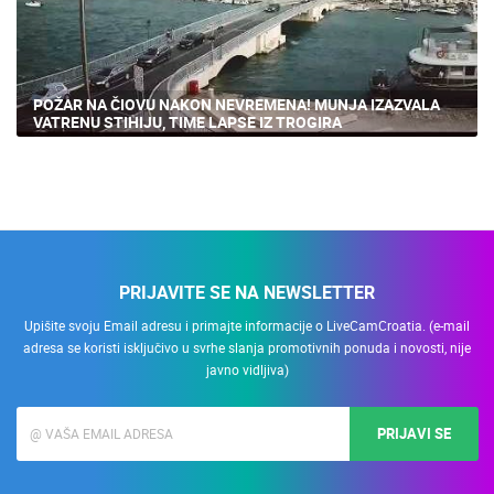
POŽAR NA ČIOVU NAKON NEVREMENA! MUNJA IZAZVALA
VATRENU STIHIJU, TIME LAPSE IZ TROGIRA
PRIJAVITE SE NA NEWSLETTER
Upišite svoju Email adresu i primajte informacije o LiveCamCroatia. (e-mail
adresa se koristi isključivo u svrhe slanja promotivnih ponuda i novosti, nije
javno vidljiva)
PRIJAVI SE