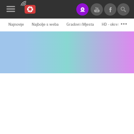
Najnovije
Najbolje s weba
Gradovi i Mjesta
HD - okretne kame
Novosti&Blog
Kategorije
Lokacije
Event&Site
Izdvojeno
Povijest
Karta
KONTAKTIRAJTE
NAS