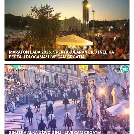
MARATON LAĐA 2026. SPEKTAKULARAN CILJ I VELIKA
FEŠTA U PLOČAMA! LIVE CAM CROATIA
105 PREGLED(A)
SINJSKA ALKA UŽIVO, SINJ - LIVE CAM CROATIA