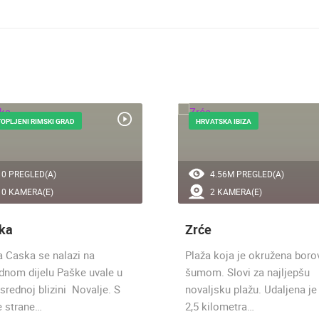
OPLJENI RIMSKI GRAD
HRVATSKA IBIZA
0 PREGLED(A)
4.56M PREGLED(A)
0 KAMERA(E)
2 KAMERA(E)
ka
Zrće
a Caska se nalazi na
Plaža koja je okružena bor
dnom dijelu Paške uvale u
šumom. Slovi za najljepšu
srednoj blizini Novalje. S
novaljsku plažu. Udaljena j
e strane…
2,5 kilometra…