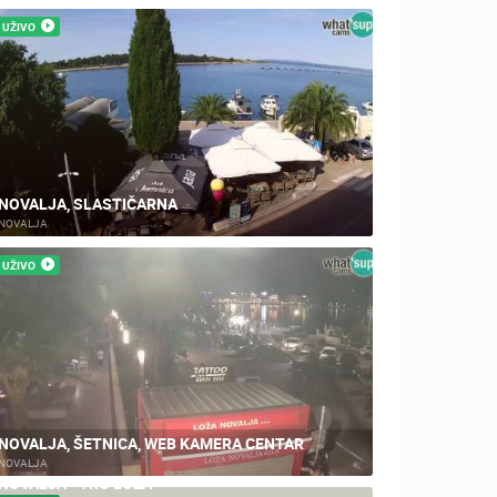
UŽIVO
ZOO
DOGAĐANJA I ZANIMLJIVOSTI
NOVALJA, SLASTIČARNA
NOVALJA
UŽIVO
NOVALJA, ŠETNICA, WEB KAMERA CENTAR
NOVALJA
NOVALJA - TRG LOŽA