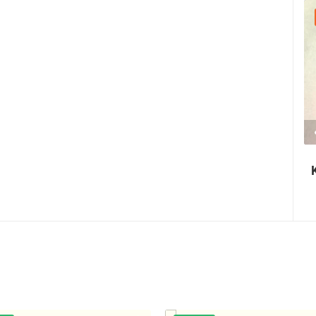
30.07.2026. - 30.07.2026.
2.03M PREGLED(A)
2 KAMERA(E)
Ninska šokolijada - autentična turistička
priča