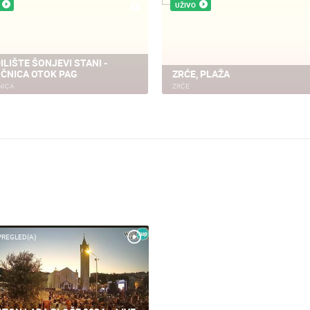
UŽIVO
ILIŠTE ŠONJEVI STANI -
ČNICA OTOK PAG
ZRĆE, PLAŽA
NICA
ZRĆE
PREGLED(A)