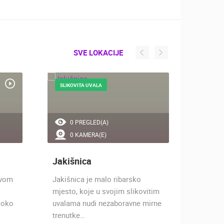
SVE LOKACIJE
SLIKOVITA UVALA
PRIZNA
0 PREGLED(A)
0 
0 KAMERA(E)
1 
Jakišnica
Prizn
ovom
Jakišnica je malo ribarsko
Prizna j
mjesto, koje u svojim slikovitim
Velebit
e oko
uvalama nudi nezaboravne mirne
Jablanc
trenutke…
Jadran