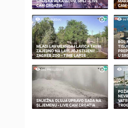
SINJSKA ALKA UŽIVO, SINJ - LIVE
MARA
CAM CROATIA
CAM 
57 PREGLED(A)
99 
BOL 
MLADI LAV UGANDA I LAVICA TAYRI
TISU
ZAJEDNO NA LAVLJOJ STIJENI!
PREP
ZAGREB ZOO - TIME LAPSE
U SR
232 PREGLED(A)
224
POŽA
NEVR
SNJEŽNA OLUJA UPRAVO SADA NA
VATR
SLJEMENU - LIVE CAM CROATIA
TROG