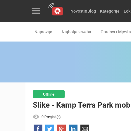
Novosti&Blog
Kategorije
Lok
Najnovije
Najbolje s weba
Gradovi i Mjesta
Novosti&Blog
Kategorije
Lokacije
Event&Site
Izdvojeno
Offline
Slike - Kamp Terra Park mob
Povijest
Karta
0 Pregled(a)