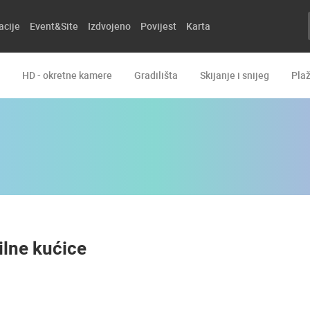
acije
Event&Site
Izdvojeno
Povijest
Karta
HD - okretne kamere
Gradilišta
Skijanje i snijeg
Pla
ilne kućice