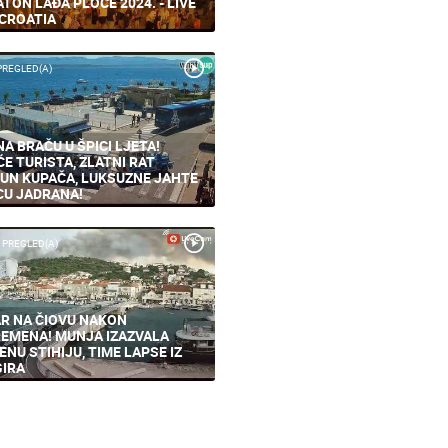
TON LAĐA PLOČE 2024. - LIVE
CROATIA
PREGLED(A)
NA BRAČU U ŠPICI LJETA!
ĆE TURISTA, ZLATNI RAT
UN KUPAČA, LUKSUZNE JAHTE
CU JADRANA!
 PREGLED(A)
R NA ČIOVU NAKON
EMENA! MUNJA IZAZVALA
ENU STIHIJU, TIME LAPSE IZ
IRA