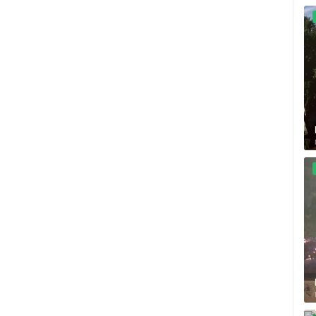
A
MRKOPALJ SANJKALIŠTE
ČELIMBAŠA
RAKOVICA OKRETNA KAMERA
MRKOPALJ
RAKOVICA
HD - OKRETNE KAMERE
GRADILIŠTA
SKIJANJE I SNIJEG
PLAŽE
MARINE I LUČICE
SVJETSKA BAŠTINA
SPORT