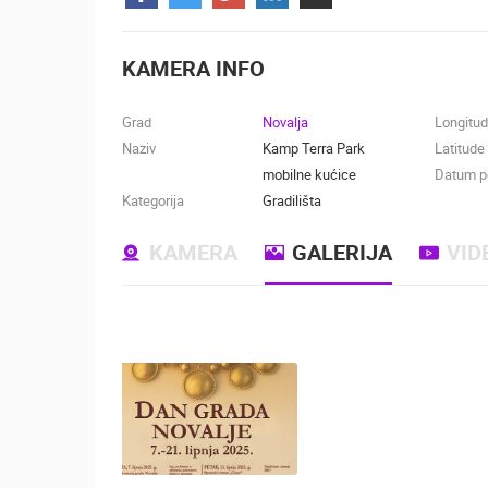
KONTAKTIRAJTE
NAS
KAMERA INFO
MEDIJI O
NAMA,
Grad
Novalja
Longitu
NAGRADE I
Naziv
Kamp Terra Park
Latitude
PRIZNANJA
mobilne kućice
Datum po
Kategorija
Gradilišta
DONACIJE
ZA NOVE
KAMERA
GALERIJA
VID
WEB
KAMERE
TERMS OF
USE
NAJNOVIJE KAMERE
PRIVACY
POLICY
UŽIVO
0 GLEDATELJ(A)
BANERI