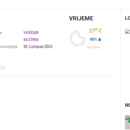
VRIJEME
L
o
27
C
de
14.85349
60
44.57966
%
stavljanja
30. Listopad 2023.
1013
hPa
EO
N
UŽIVO
0 GLEDATELJ(A)
UŽIVO
0 GLEDATELJ(A)