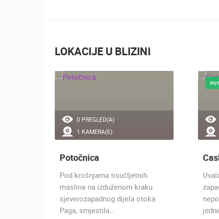
LOKACIJE U BLIZINI
POT
0 PREGLED(A)
1 KAMERA(E)
Potočnica
Cas
u otoka
Pod krošnjama tisućljetnih
Uval
,
maslina na izduženom kraku
zapa
a koji
sjeverozapadnog dijela otoka
nepo
Paga, smjestila…
jedn