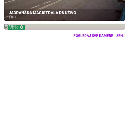
JADRANSKA MAGISTRALA D8 UŽIVO
SENJ
SENJ LIVE! PARK KNJIŽEVNIKA UZ MORE
SENJ
UŽIVO
POGLEDAJ SVE KAMERE - SENJ