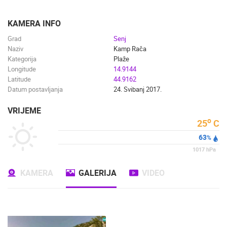
ENGLISH
KAMERA INFO
Grad
Senj
Naziv
Kamp Rača
Kategorija
Plaže
Longitude
14.9144
Latitude
44.9162
Datum postavljanja
24. Svibanj 2017.
VRIJEME
o
25
C
63
%
1017
hPa
KAMERA
GALERIJA
VIDEO