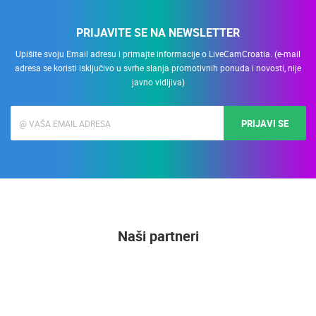
PRIJAVITE SE NA NEWSLETTER
Upišite svoju Email adresu i primajte informacije o LiveCamCroatia. (e-mail
adresa se koristi isključivo u svrhe slanja promotivnih ponuda i novosti, nije
javno vidljiva)
PRIJAVI SE
Naši partneri