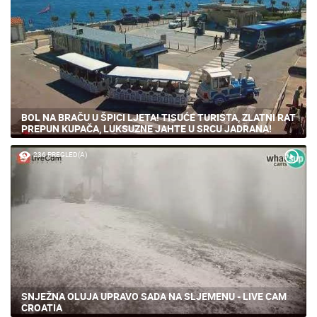
BOL NA BRAČU U ŠPICI LJETA! TISUĆE TURISTA, ZLATNI RAT
PREPUN KUPAČA, LUKSUZNE JAHTE U SRCU JADRANA!
236 PREGLED(A)
SNJEŽNA OLUJA UPRAVO SADA NA SLJEMENU - LIVE CAM
CROATIA