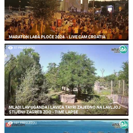
MARATON LAĐA PLOČE 2024. - LIVE CAM CROATIA
57 PREGLED(A)
MLADI LAV UGANDA I LAVICA TAYRI ZAJEDNO NA LAVLJOJ
STIJENI! ZAGREB ZOO - TIME LAPSE
101 PREGLED(A)