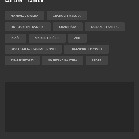
KATEGORIJE KAMERA
NAJBOLJE S WEBA
GRADOVI I MJESTA
HD - OKRETNE KAMERE
GRADILIŠTA
SKIJANJE I SNIJEG
PLAŽE
MARINE I LUČICE
ZOO
DOGAĐANJA I ZANIMLJIVOSTI
TRANSPORT I PROMET
ZNAMENITOSTI
SVJETSKA BAŠTINA
SPORT