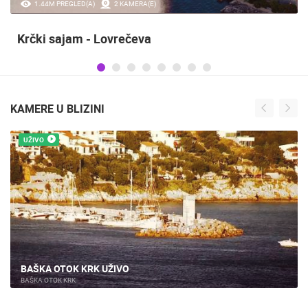
1.44M PREGLED(A)
2 KAMERA(E)
Krčki sajam - Lovrečeva
KAMERE U BLIZINI
UŽIVO
UŽIVO
BRINJE CENTAR
BRINJE