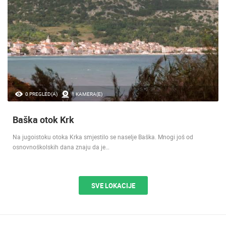
0 PREGLED(A)
1 KAMERA(E)
Baška otok Krk
Na jugoistoku otoka Krka smjestilo se naselje Baška. Mnogi još od
osnovnoškolskih dana znaju da je…
SVE LOKACIJE