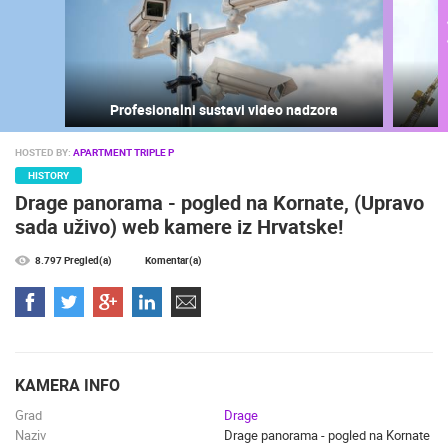
NAJNOVIJE KAMERE
UŽIVO
0 GLEDATELJ(A)
UŽIVO
Profesionalni sustavi video nadzora
HOSTED BY:
APARTMENT TRIPLE P
HISTORY
Drage panorama - pogled na Kornate, (Upravo
SUPOVI ZOO ZAGREB
MRKOPALJ 
sada uživo) web kamere iz Hrvatske!
ZAGREB
MRKOPALJ
KATEGORIJE KAMERA
8.797 Pregled(a)
Komentar(a)
NAJBOLJE S WEBA
GRADOVI I MJESTA
HD - OKRETNE KAMERE
GRADILIŠTA
SKIJANJE I SNIJEG
PLAŽE
MARINE I LUČICE
ZOO
DOGAĐANJA I ZANIMLJIVOSTI
TRANSPORT I PROMET
KAMERA INFO
ZNAMENITOSTI
SVJETSKA BAŠTINA
SPORT
Grad
Drage
Naziv
Drage panorama - pogled na Kornate