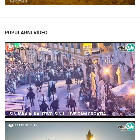
PAKOŠTANE
POPULARNI VIDEO
25 PREGLED(A)
SINJSKA ALKA UŽIVO, SINJ - LIVE CAM CROATIA
14 PREGLED(A)