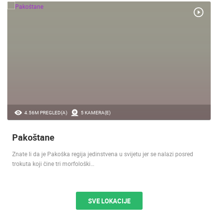
4.56M PREGLED(A)
5 KAMERA(E)
Pakoštane
Znate li da je Pakoška regija jedinstvena u svijetu jer se nalazi posred
trokuta koji čine tri morfološki…
SVE LOKACIJE