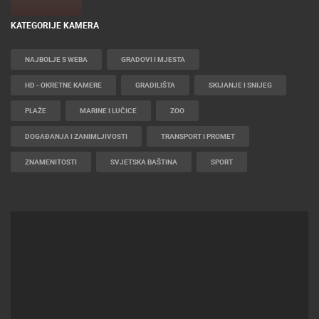
KATEGORIJE KAMERA
NAJBOLJE S WEBA
GRADOVI I MJESTA
HD - OKRETNE KAMERE
GRADILIŠTA
SKIJANJE I SNIJEG
PLAŽE
MARINE I LUČICE
ZOO
DOGAĐANJA I ZANIMLJIVOSTI
TRANSPORT I PROMET
ZNAMENITOSTI
SVJETSKA BAŠTINA
SPORT