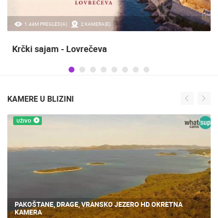
20.97K PREGLED(A)
2 KAMERA(E)
Sinjska alka
KAMERE U BLIZINI
UŽIVO
PAKOŠTANE - PANORAMA