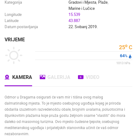
Kategorija
Gradovi i Mjesta
,
Plaže
,
Marine i Lučice
Longitude
15.539
Latitude
43.887
Datum postavljanja
22. Svibanj 2019.
VRIJEME
o
25
C
64
%
1013
hPa
KAMERA
GALERIJA
VIDEO
Odmor u Dragama osigurati će vam mir i tišina ovog malog
dalmatinskog mjesta
.
To je mjesto osebujnog ugođaja kojeg je priroda
obdarila izuzetnom razvedenošću obale, brojnim uvalama, poluotocima i
šljunkovitim plažama koje pruža gostu željnom osame "vlastiti" dio mora
daleko od masovnog turizma. Ovo mjesto čudesne ljepote, osebujnog
mediteranskog ugođaja i prijateljskih stanovnika učinit će vaš odmor
nezaboravnim.