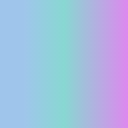
MEDIJI O
NAMA,
NAGRADE I
PRIZNANJA
DONACIJE
ZA NOVE
WEB
KAMERE
TERMS OF
USE
PRIVACY
POLICY
BANERI
HRVATSKI