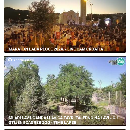
MARATON LAĐA PLOČE 2024. - LIVE CAM CROATIA
57 PREGLED(A)
MLADI LAV UGANDA I LAVICA TAYRI ZAJEDNO NA LAVLJOJ
STIJENI! ZAGREB ZOO - TIME LAPSE