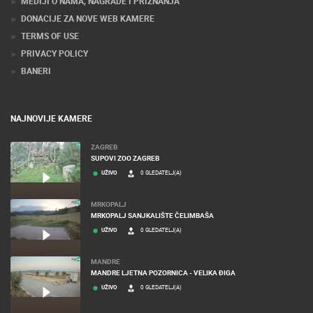
MEDIJI O NAMA, NAGRADE I PRIZNANJA
DONACIJE ZA NOVE WEB KAMERE
TERMS OF USE
PRIVACY POLICY
BANERI
NAJNOVIJE KAMERE
ZAGREB
SUPOVI ZOO ZAGREB
UŽIVO
0 GLEDATELJ(A)
MRKOPALJ
MRKOPALJ SANJKALIŠTE ČELIMBAŠA
UŽIVO
0 GLEDATELJ(A)
MANDRE
MANDRE LJETNA POZORNICA - VELIKA ĐIGA
UŽIVO
0 GLEDATELJ(A)