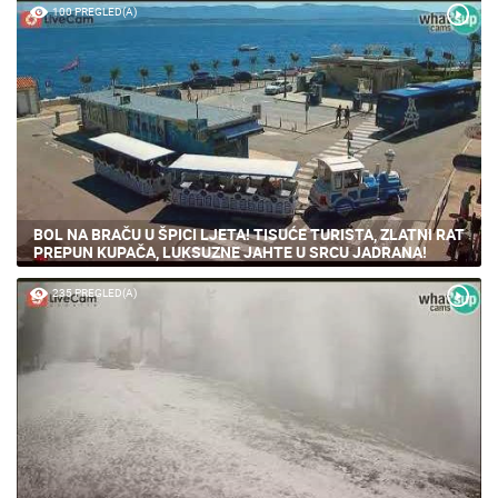
100 PREGLED(A)
BOL NA BRAČU U ŠPICI LJETA! TISUĆE TURISTA, ZLATNI RAT
PREPUN KUPAČA, LUKSUZNE JAHTE U SRCU JADRANA!
235 PREGLED(A)