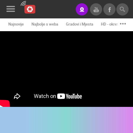
Najnovije
Najbolje s weba
Gradovi i Mjesta
HD - okretne kame
Novosti&Blog
Kategorije
Lokacije
Event&Site
Izdvojeno
Povijest
Karta
KONTAKTIRAJTE
NAS