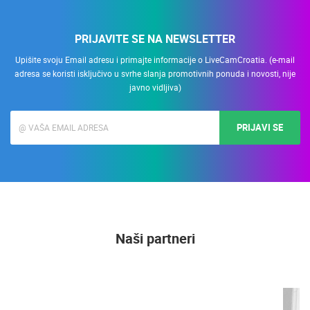
PRIJAVITE SE NA NEWSLETTER
Upišite svoju Email adresu i primajte informacije o LiveCamCroatia. (e-mail
adresa se koristi isključivo u svrhe slanja promotivnih ponuda i novosti, nije
javno vidljiva)
PRIJAVI SE
Naši partneri