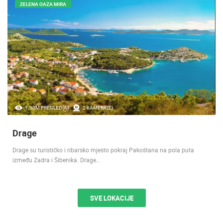
ZELENA OAZA MIRA
1.50M PREGLED(A)
2 KAMERA(E)
Drage
Drage su turističko i ribarsko mjesto pokraj Pakoštana na pola puta
između Zadra i Šibenika. Drage…
SVE LOKACIJE