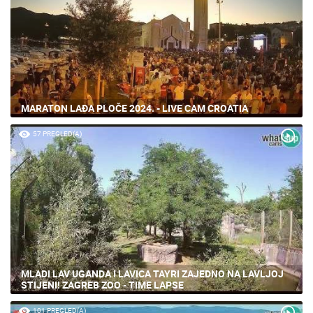
MARATON LAĐA PLOČE 2024. - LIVE CAM CROATIA
57 PREGLED(A)
MLADI LAV UGANDA I LAVICA TAYRI ZAJEDNO NA LAVLJOJ
STIJENI! ZAGREB ZOO - TIME LAPSE
101 PREGLED(A)