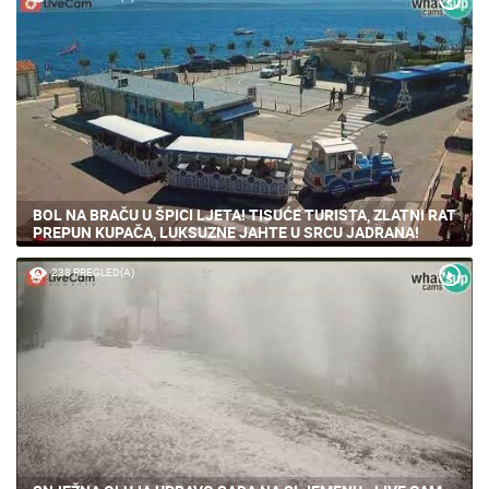
BOL NA BRAČU U ŠPICI LJETA! TISUĆE TURISTA, ZLATNI RAT
PREPUN KUPAČA, LUKSUZNE JAHTE U SRCU JADRANA!
238 PREGLED(A)