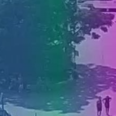
MEDIJI O
NAMA,
NAGRADE I
PRIZNANJA
DONACIJE
ZA NOVE
WEB
KAMERE
TERMS OF
USE
PRIVACY
POLICY
BANERI
HRVATSKI