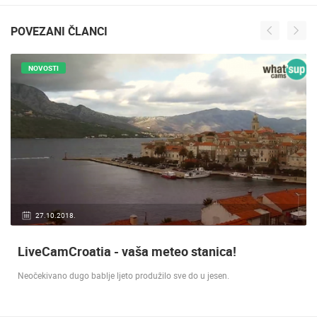
POVEZANI ČLANCI
NOVOSTI
27.10.2018.
LiveCamCroatia - vaša meteo stanica!
Neočekivano dugo bablje ljeto produžilo sve do u jesen.