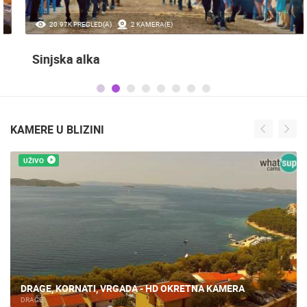
20.97K PREGLED(A)
2 KAMERA(E)
Sinjska alka
KAMERE U BLIZINI
UŽIVO
DRAGE, KORNATI, VRGADA - HD OKRETNA KAMERA
DRAGE