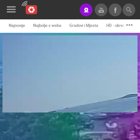
Najnovije
Najbolje s weba
Gradovi i Mjesta
HD - okretne kame
Novosti&Blog
Kategorije
Lokacije
Event&Site
Izdvojeno
Povijest
Karta
KONTAKTIRAJTE
NAS