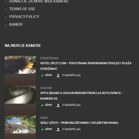
DONACIJE ZA NOVE WEB KAMERE
TERMS OF USE
PRIVACY POLICY
BANERI
NAJNOVIJE KAMERE
PODSTRANA
HOTEL SPLIT.COM - PODSTRANA PANORAMSKI POGLED I PLAŽA
STROŽINAC
UŽIVO
0 GLEDATELJ(A)
OGULIN
OPĆA BOLNICA OGULIN REKONSTRUKCIJA KOTLOVNICE -
KAMERA 03
UŽIVO
0 GLEDATELJ(A)
SENJ
SENJ UŽIVO – PARK KNJIŽEVNIKA I VELEBITSKI KANAL
UŽIVO
0 GLEDATELJ(A)