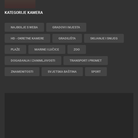
KATEGORIJE KAMERA
NAJBOLJE S WEBA
GRADOVI I MJESTA
HD - OKRETNE KAMERE
GRADILIŠTA
SKIJANJE I SNIJEG
PLAŽE
MARINE I LUČICE
ZOO
DOGAĐANJA I ZANIMLJIVOSTI
TRANSPORT I PROMET
ZNAMENITOSTI
SVJETSKA BAŠTINA
SPORT