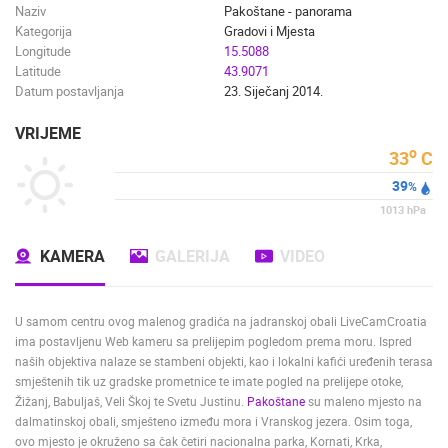
PODSTRANA
OGULIN
Naziv
Pakoštane - panorama
Kategorija
Gradovi i Mjesta
KATEGORIJE KAMERA
Longitude
15.5088
NAJBOLJE S WEBA
GRADOVI I MJESTA
Latitude
43.9071
HD - OKRETNE KAMERE
GRADILIŠTA
SKIJANJE I SNIJEG
Datum postavljanja
23. Siječanj 2014.
PLAŽE
MARINE I LUČICE
ZOO
VRIJEME
DOGAĐANJA I ZANIMLJIVOSTI
TRANSPORT I PROMET
o
33
C
ZNAMENITOSTI
SVJETSKA BAŠTINA
SPORT
39
%
1013
hPa
KAMERA
GALERIJA
VIDEO
U samom centru ovog malenog gradića na jadranskoj obali LiveCamCroatia
ima postavljenu Web kameru sa prelijepim pogledom prema moru. Ispred
naših objektiva nalaze se stambeni objekti, kao i lokalni kafići uređenih terasa
smještenih tik uz gradske prometnice te imate pogled na prelijepe otoke,
Žižanj, Babuljaš, Veli Škoj te Svetu Justinu.
Pakoštane
su maleno mjesto na
dalmatinskoj obali, smješteno između mora i Vranskog jezera. Osim toga,
ovo mjesto je okruženo sa čak četiri nacionalna parka, Kornati, Krka,