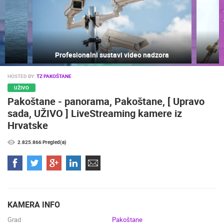
ra
Podizanje zgrade u minuti
HOSTED BY:
TZ PAKOŠTANE
UŽIVO
Pakoštane - panorama, Pakoštane, [ Upravo
sada, UŽIVO ] LiveStreaming kamere iz
Hrvatske
NAJNOVIJE KAMERE
2.825.866 Pregled(a)
UŽIVO
0 GLEDATELJ(A)
UŽIVO
KAMERA INFO
HOTEL SPLIT.COM - PODSTRANA PANORAMSKI POGLED I
OPĆA BOLN
 KANAL
PLAŽA STROŽINAC
KAMERA 03
Grad
Pakoštane