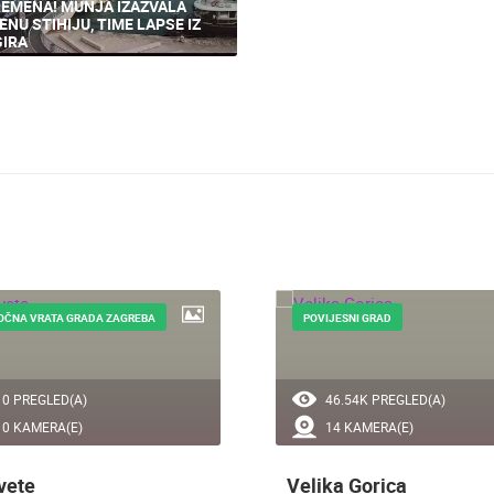
EMENA! MUNJA IZAZVALA
ENU STIHIJU, TIME LAPSE IZ
IRA
OČNA VRATA GRADA ZAGREBA
POVIJESNI GRAD
0 PREGLED(A)
46.54K PREGLED(A)
0 KAMERA(E)
14 KAMERA(E)
vete
Velika Gorica