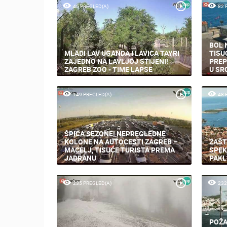
45 PREGLED(A)
82 
BOL 
MLADI LAV UGANDA I LAVICA TAYRI
TISU
ZAJEDNO NA LAVLJOJ STIJENI!
PREP
ZAGREB ZOO - TIME LAPSE
U SR
149 PREGLED(A)
48 
ŠPICA SEZONE! NEPREGLEDNE
KOLONE NA AUTOCESTI ZAGREB –
ZAŠT
MACELJ, TISUĆE TURISTA PREMA
SPEK
JADRANU
PAKL
235 PREGLED(A)
232
POŽA