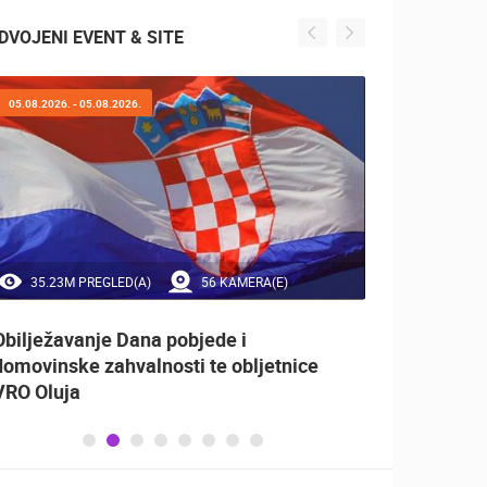
DVOJENI EVENT & SITE
05.08.2026. - 05.08.2026.
01.08.2
35.23M PREGLED(A)
56 KAMERA(E)
1.
Obilježavanje Dana pobjede i
PagArt
domovinske zahvalnosti te obljetnice
VRO Oluja