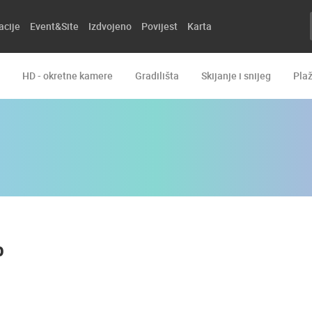
acije
Event&Site
Izdvojeno
Povijest
Karta
HD - okretne kamere
Gradilišta
Skijanje i snijeg
Pla
b