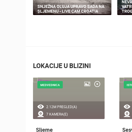
NEVR
SNJEŽNA OLUJA UPRAVO SADA NA
VATR
SLJEMENU - LIVE CAM CROATIA
TROG
LOKACIJE U BLIZINI
MEDVEDNICA
IST
2.12M PREGLED(A)
7 KAMERA(E)
Sljeme
Ses