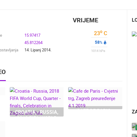
VRIJEME
L
o
23
C
de
15.97417
58
45.812264
%
stavljanja
14. Lipanj 2014.
1014
hPa
EO
CAFE DE PARIS -
Z
CROATIA - RUSSIA,
CVJETNI TRG,
2018 FIFA WORLD
ZAGREB
CUP, QUARTER -
UŽIVO
0 GLEDATELJ(A)
UŽIVO
0 GLEDATELJ(A)
PREUREĐENJE
FINALS,
4.1.2019.
CELEBRATION IN