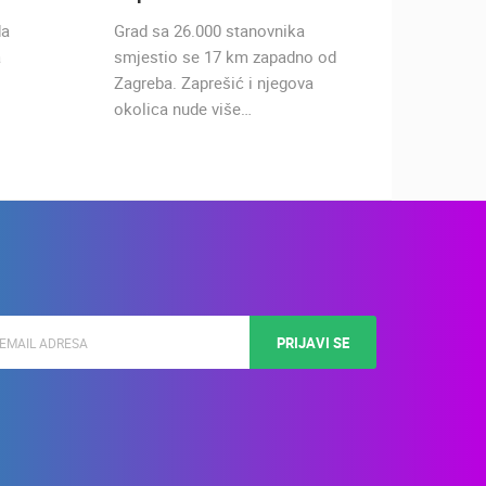
da
Grad sa 26.000 stanovnika
Planina
a
smjestio se 17 km zapadno od
krajnj
Zagreba. Zaprešić i njegova
Medved
okolica nude više…
Strmin
PRIJAVI SE