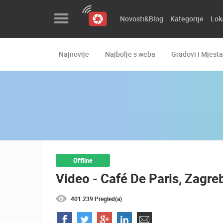
Novosti&Blog
Kategorije
Lok
Najnovije
Najbolje s weba
Gradovi i Mjesta
Novosti&Blog
Kategorije
Lokacije
Event&Site
Izdvojeno
Offline
Video - Café De Paris, Zagre
Povijest
Karta
401.239 Pregled(a)