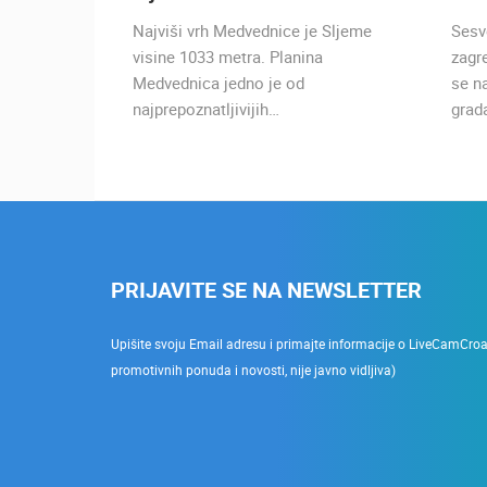
g
Najviši vrh Medvednice je Sljeme
Sesv
ak
visine 1033 metra. Planina
zagr
Medvednica jedno je od
se n
najprepoznatljivijih…
grad
PRIJAVITE SE NA NEWSLETTER
Upišite svoju Email adresu i primajte informacije o LiveCamCroati
promotivnih ponuda i novosti, nije javno vidljiva)