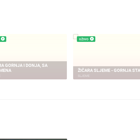
UŽIVO
RA GORNJA I DONJA, SA
MENA
ŽIČARA SLJEME - GORNJA ST
E
SLJEME