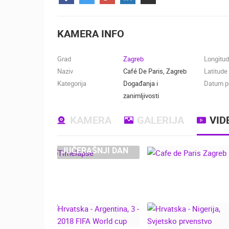
KONTAKTIRAJTE
NAS
KAMERA INFO
MEDIJI O
NAMA,
Grad
Zagreb
Longitu
NAGRADE I
Naziv
Café De Paris, Zagreb
Latitude
PRIZNANJA
Kategorija
Događanja i
Datum po
zanimljivosti
DONACIJE
ZA NOVE
KAMERA
GALERIJA
VID
WEB
KAMERE
JUČERAŠNJI DAN
TERMS OF
USE
NAJNOVIJE KAMERE
PRIVACY
CAFE DE PARIS
ZAGREB
POLICY
UŽIVO
0 GLEDATELJ(A)
BANERI