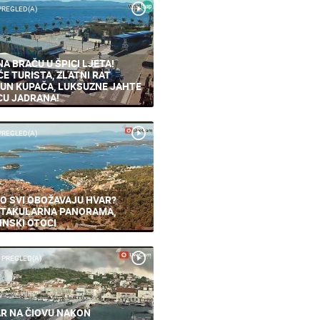
PREGLED(A)
NA BRAČU U ŠPICI LJETA!
ĆE TURISTA, ZLATNI RAT
UN KUPAČA, LUKSUZNE JAHTE
CU JADRANA!
PREGLED(A)
O SVI OBOŽAVAJU HVAR?
TAKULARNA PANORAMA,
INSKI OTOCI
 PREGLED(A)
R NA ČIOVU NAKON