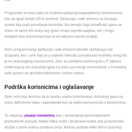
ENGLISH
Programeri se brinu kako bi mobilne aplikacije besprijekorno funkcionirale,
bilo da igrač koristi iOS ili Android. Održavaju i web stranicu te razvijaju
sustav koji prati ponašanje korisnika. Na temelju toga priređivači igara na
sreću ne samo što znaju koji igrači imaju najviše uspjeha, već i mogu
dodijeliti baš one bonuse koji će se nekome najviše svidjeti.
Osim programiranja aplikacije i web stranice također zahtijevaju rad
dizajnera, kao i onih koji će u svakom trenutku provjeravati kvalitetu onog što
je na raspolaganju korisnicima. Zato su potrebne stotine ljudi u IT sektoru
tvrtke koja je dio industrije igara na sreću pa mnogi informatičari u Hrvatskoj
rade upravo za sportske kladionice i online casina.
Podrška korisnicima i oglašavanje
Osim onih koji se brinu da bi sustav uopće funkcionirao, industrija igara na
sreću definitivno treba i zaposlenike koji će vješto komunicirati s korisnicima.
To uključuju
pisanje newslettera
, kao i sastavljanje personaliziranih
promotivnih ponuda. Netko treba voditi i društvene mreže, dok je korisnička
služba u tome svemu posebna priča. Naime, postoje veliki timovi ljudi koji