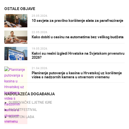
OSTALE OBJAVE
25.05.2026.
10 savjeta za pravilno korištenje alata za parafraziranje
22.05.2026.
Kako dobiti u casinu na automatima bez velikog budžeta
19.05.2026.
Kakvi su realni izgledi Hrvatske na Svjetskom prvenstvu
2026?
21.04.2026.
Planiranje putovanja u kasina u Hrvatskoj uz korištenje
videa s nadzornih kamera u stvarnom vremenu
NADOLAZEĆA DOGAĐANJA
DUBROVAČKE LJETNE IGRE
PAGARTFESTIVAL
MARATON LAĐA