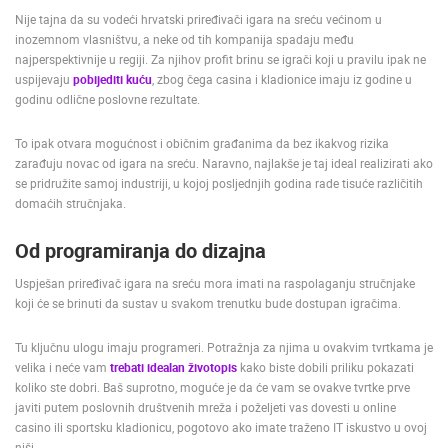
Nije tajna da su vodeći hrvatski priređivači igara na sreću većinom u
MEDIJI O
inozemnom vlasništvu, a neke od tih kompanija spadaju među
NAMA,
najperspektivnije u regiji. Za njihov profit brinu se igrači koji u pravilu ipak ne
NAGRADE I
uspijevaju
pobijediti kuću
, zbog čega casina i kladionice imaju iz godine u
PRIZNANJA
godinu odlične poslovne rezultate.
DONACIJE
To ipak otvara mogućnost i običnim građanima da bez ikakvog rizika
ZA NOVE
zarađuju novac od igara na sreću. Naravno, najlakše je taj ideal realizirati ako
WEB
se pridružite samoj industriji, u kojoj posljednjih godina rade tisuće različitih
KAMERE
domaćih stručnjaka.
TERMS OF
USE
Od programiranja do dizajna
PRIVACY
Uspješan priređivač igara na sreću mora imati na raspolaganju stručnjake
POLICY
koji će se brinuti da sustav u svakom trenutku bude dostupan igračima.
BANERI
Tu ključnu ulogu imaju programeri. Potražnja za njima u ovakvim tvrtkama je
velika i neće vam
trebati idealan životopis
kako biste dobili priliku pokazati
koliko ste dobri. Baš suprotno, moguće je da će vam se ovakve tvrtke prve
javiti putem poslovnih društvenih mreža i poželjeti vas dovesti u online
casino ili sportsku kladionicu, pogotovo ako imate traženo IT iskustvo u ovoj
HRVATSKI
niši.