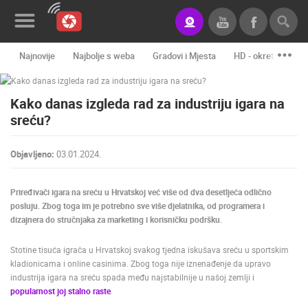
Najnovije
Najbolje s weba
Gradovi i Mjesta
HD - okretne kame
Novosti&Blog
Kako danas izgleda rad za industriju igara na
Kategorije
sreću?
Lokacije
Objavljeno:
03.01.2024.
Event&Site
Izdvojeno
Priređivači igara na sreću u Hrvatskoj već više od dva desetljeća odlično
posluju. Zbog toga im je potrebno sve više djelatnika, od programera i
Povijest
dizajnera do stručnjaka za marketing i korisničku podršku.
Karta
Stotine tisuća igrača u Hrvatskoj svakog tjedna iskušava sreću u sportskim
kladionicama i online casinima. Zbog toga nije iznenađenje da upravo
industrija igara na sreću spada među najstabilnije u našoj zemlji i
popularnost joj stalno raste
.
KONTAKTIRAJTE
NAS