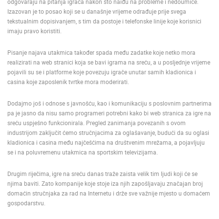
odgovaraju na pitanja igrača nakon što naiđu na probleme i nedoumice.
Izazovan je to posao koji se u današnje vrijeme odrađuje prije svega
tekstualnim dopisivanjem, s tim da postoje i telefonske linije koje korisnici
imaju pravo koristiti.
Pisanje najava utakmica također spada među zadatke koje netko mora
realizirati na web stranici koja se bavi igrama na sreću, a u posljednje vrijeme
pojavili su se i platforme koje povezuju igrače unutar samih kladionica i
casina koje zaposlenik tvrtke mora moderirati.
NAJNOVIJE KAMERE
Dodajmo još i odnose s javnošću, kao i komunikaciju s poslovnim partnerima
UŽIVO
0 GLEDATELJ(A)
UŽIVO
pa je jasno da nisu samo programeri potrebni kako bi web stranica za igre na
sreću uspješno funkcionirala. Pregled zanimanja povezanih s ovom
industrijom zaključit ćemo stručnjacima za oglašavanje, budući da su oglasi
kladionica i casina među najčešćima na društvenim mrežama, a pojavljuju
se i na poluvremenu utakmica na sportskim televizijama.
SUTIVAN, OTOK BRAČ PANORAMSKA OKRETNA KAMERA
MRKOPALJ 
SUTIVAN
MRKOPALJ
Drugim riječima, igre na sreću danas traže zaista velik tim ljudi koji će se
njima baviti. Zato kompanije koje stoje iza njih zapošljavaju značajan broj
KATEGORIJE KAMERA
domaćin stručnjaka za rad na Internetu i drže sve važnije mjesto u domaćem
gospodarstvu.
NAJBOLJE S WEBA
GRADOVI I MJESTA
POREČ - SAINT & SINNER BAR
HD - OKRETNE KAMERE
GRADILIŠTA
SKIJANJE I SNIJEG