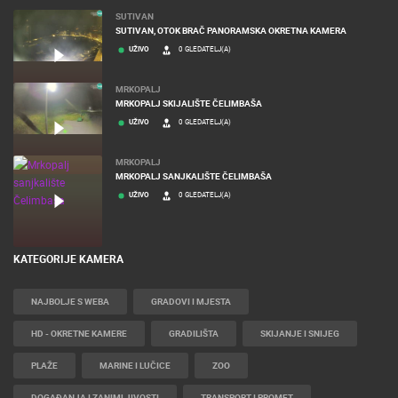
SUTIVAN
SUTIVAN, OTOK BRAČ PANORAMSKA OKRETNA KAMERA
UŽIVO
0 GLEDATELJ(A)
MRKOPALJ
MRKOPALJ SKIJALIŠTE ČELIMBAŠA
UŽIVO
0 GLEDATELJ(A)
MRKOPALJ
MRKOPALJ SANJKALIŠTE ČELIMBAŠA
UŽIVO
0 GLEDATELJ(A)
KATEGORIJE KAMERA
NAJBOLJE S WEBA
GRADOVI I MJESTA
HD - OKRETNE KAMERE
GRADILIŠTA
SKIJANJE I SNIJEG
PLAŽE
MARINE I LUČICE
ZOO
DOGAĐANJA I ZANIMLJIVOSTI
TRANSPORT I PROMET