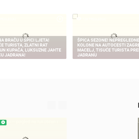
PREGLED(A)
128 PREGLED(A)
NA BRAČU U ŠPICI LJETA!
ŠPICA SEZONE! NEPREGLEDN
ĆE TURISTA, ZLATNI RAT
KOLONE NA AUTOCESTI ZAGR
UN KUPAČA, LUKSUZNE JAHTE
MACELJ, TISUĆE TURISTA PR
CU JADRANA!
JADRANU
UŽIVO
OPĆE