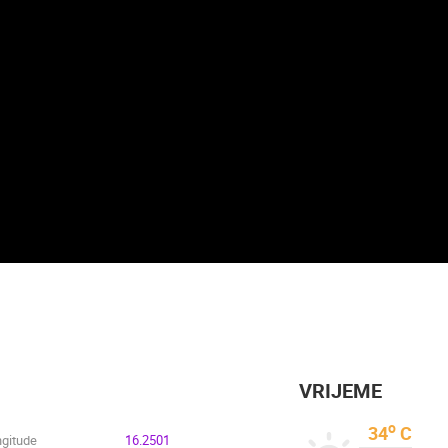
SENJ LIVE! PARK KNJIŽEVNIKA UZ
SENJ UŽIVO – POGLED NA
MORE
LUKOBRAN I SVJETIONIK
SENJ
SENJ
UŽIVO
HD - OKRETNE KAMERE
GRADILIŠTA
SKIJANJE I SNIJEG
PLAŽE
MARINE I LUČICE
SVJETSKA BAŠTINA
SPORT
HOTEL SPLIT.COM - PODST
PANORAMSKI POGLED I PLA
STROŽINAC
PODSTRANA
NOVOSTI
VRIJEME
o
34
C
ngitude
16.2501