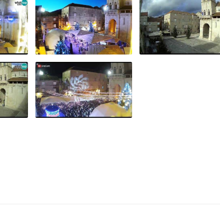
 DANI
TROGIR - ADVENT I
TROGIRSKO
E
IGRA SVIJETLA,
KULTURNO LJETO
.
02.12.2023.
15.07.2022.
TROGIR
POSTAVLJANJE
 NOVE
TROGIR ADVENT, LIVE
BOŽIĆNIH JELKI
E!
CAM CROATIA
26.11.2021.
RALA
TROGIR - ZIMSKA
SCOVA
ADVENTURA,
A
KONCERT JURA
TINA
STUBLIĆ 15.12.2023.