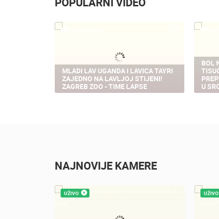
POPULARNI VIDEO
34 PREGLED(A)
65 
BOL 
- VALBISKA
MLADI LAV UGANDA I LAVICA TAYRI
TISU
VO
ZAJEDNO NA LAVLJOJ STIJENI!
PREP
ZAGREB ZOO - TIME LAPSE
U SR
NAJNOVIJE KAMERE
UŽIVO
UŽIVO
OPĆE