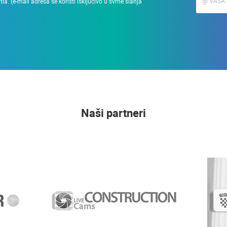
a. (e-mail adresa se koristi isključivo u svrhe slanja
Naši partneri