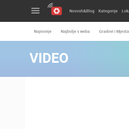
Novosti&Blog
Kategorije
Lok
Najnovije
Najbolje s weba
Gradovi i Mjesta
Novosti&Blog
Kategorije
VIDEO
Lokacije
Event&Site
Izdvojeno
Povijest
Karta