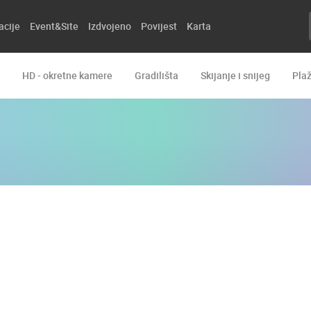
acije
Event&Site
Izdvojeno
Povijest
Karta
HD - okretne kamere
Gradilišta
Skijanje i snijeg
Pla