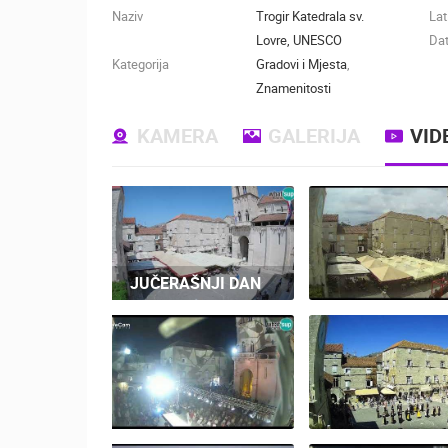
Naziv
Trogir Katedrala sv.
Lat
Lovre, UNESCO
Dat
Kategorija
Gradovi i Mjesta
,
Znamenitosti
KAMERA
GALERIJA
VID
JUČERAŠNJI DAN
TROGIR LJE
NEVERA - LIVE
CROATIA