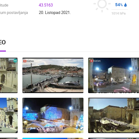
54
itude
43.5163
%
14.03.2026.
1 KAME
um postavljanja
20. Listopad 2021.
1014
hPa
Uživo s Paga - nova
rotirajuća kamera s pl
EO
Prosika
Nova panoramska web kame
gradskoj plaži Prosika u Pa
prikazuje uživo pogled na Pa
zaljev, staru gradsku jezgru i
poznate…
PALJENJE SVIJEĆ
ZA VUKOVAR U
TNA
HRVATSKIM
 CAM
TROGIR LJETO, LIVE
GRADOVIMA - LIV
CAM CROATIA
CAM CROATIA 202