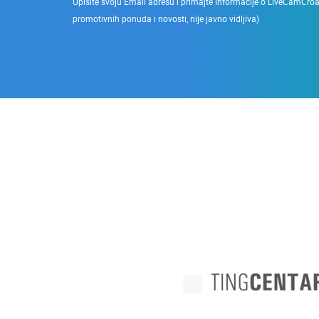
Upišite svoju Email adresu i primajte informacije o LiveCamCroati
promotivnih ponuda i novosti, nije javno vidljiva)