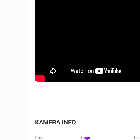
PLAŽA MALE MANDRE - NAVIS
SUITES & SPA
MANDRE
KATEGORIJE KAMERA
NAJBOLJE S WEBA
GRADOVI I MJESTA
TRANSPORT I PROMET
ZNAMENITOSTI
KAMERA INFO
Grad
Trogir
Lo