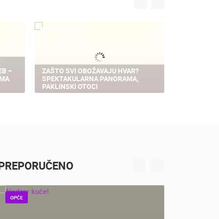
42 PREGLED(A)
245 PREGLED
E
EB –
ZAŠTO SVI OBOŽAVAJU HVAR?
EMA
SPEKTAKULARNA PANORAMA,
SNJEŽNA O
PAKLINSKI OTOCI
SLJEMENU -
PREPORUČENO
UŽIVO
UŽIVO
OPĆE
OPĆE