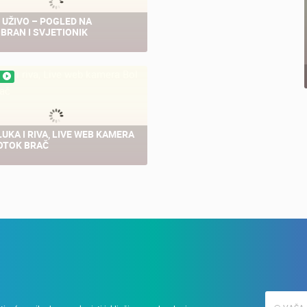
 UŽIVO – POGLED NA
SUTIVAN, OTOK BRAČ
BRAN I SVJETIONIK
PANORAMSKA OKRETNA KAM
SUTIVAN
15.06.2021.
UŽIVO
Najljepše plaže
LUKA I RIVA, LIVE WEB KAMERA
MRKOPALJ SANJKALIŠTE
OTOK BRAČ
ČELIMBAŠA
MRKOPALJ