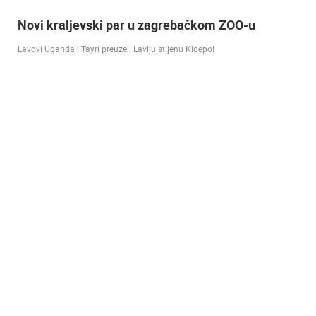
Doček Vatrenih u Zagrebu nakon osvojenog
srebra [ ZADAR - SPLIT 17.07 ]
SREBRO NA SVJETSKOM PRVENSTVU! Reprezentacija Hrvatska vođena
velikim izbornikom Zlatkom Dalićem osvojila je veliko srebrno odličje.…