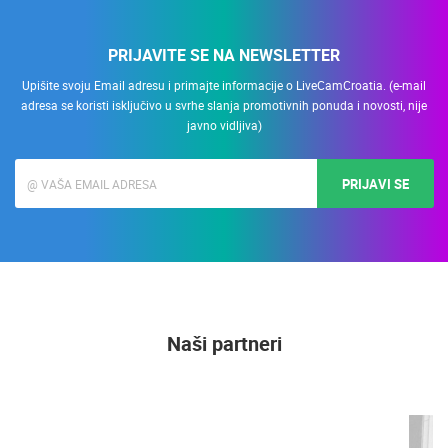
PRIJAVITE SE NA NEWSLETTER
Upišite svoju Email adresu i primajte informacije o LiveCamCroatia. (e-mail
adresa se koristi isključivo u svrhe slanja promotivnih ponuda i novosti, nije
javno vidljiva)
PRIJAVI SE
Naši partneri