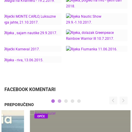
POVORKA! 08.02.2020.
6.-9.6.2019.
RIJEČKI KARNEVAL
RIJEKA RUN -
2019. - POGLED NA
14.4.2019.
RIVU
RIJEKA, POGLED NA
MAGLA NA KVARNERU -
RIVU - LJETNI DAN
19.2.2019.
2018.
RIJEČKI MONTE CARLO,
LUKSUZNE MEGA
RIJEKA NAUTIC SHOW
JAHTE, 21.10.2017.
29.9.-1.10.2017.
RIJEKA, DOLAZAK
RIJEKA , SAJAM
GREENPEACE RAINBOW
NAUTIKE 29.9.2017.
WARRIOR III 10.7.2017.
RIJEČKI KARNEVAL
RIJEKA FIUMANKA
2017.
11.06.2016.
RIJEKA - RIVA,
13.06.2015.
FACEBOOK KOMENTARI
PREPORUČENO
OPĆE