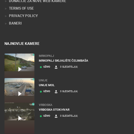
MEDIJI O NAMA, NAGRADE I PRIZNANJA
DONACIJE ZA NOVE WEB KAMERE
TERMS OF USE
PRIVACY POLICY
BANERI
NAJNOVIJE KAMERE
MRKOPALJ
MRKOPALJ SKIJALIŠTE ČELIMBAŠA
UŽIVO
0 GLEDATELJ(A)
UNIJE
UNIJE MOL
UŽIVO
0 GLEDATELJ(A)
VRBOSKA
VRBOSKA OTOK HVAR
UŽIVO
0 GLEDATELJ(A)