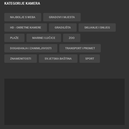
KATEGORIJE KAMERA
NAJBOLJE S WEBA
GRADOVI I MJESTA
HD - OKRETNE KAMERE
GRADILIŠTA
SKIJANJE I SNIJEG
PLAŽE
MARINE I LUČICE
ZOO
DOGAĐANJA I ZANIMLJIVOSTI
TRANSPORT I PROMET
ZNAMENITOSTI
SVJETSKA BAŠTINA
SPORT