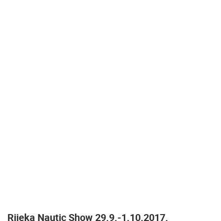
NAJNOVIJE KAMERE
UŽIVO
0 GLEDATELJ(A)
UŽIVO
MRKOPALJ SKIJALIŠTE ČELIMBAŠA
UNIJE MOL
MRKOPALJ
UNIJE
KATEGORIJE KAMERA
NAJBOLJE S WEBA
GRADOVI I MJESTA
HD - OKRETNE KAMERE
GRADILIŠTA
SKIJANJE I SNIJEG
PLAŽE
MARINE I LUČICE
ZOO
DOGAĐANJA I ZANIMLJIVOSTI
TRANSPORT I PROMET
ZNAMENITOSTI
SVJETSKA BAŠTINA
SPORT
Rijeka Nautic Show 29.9.-1.10.2017.