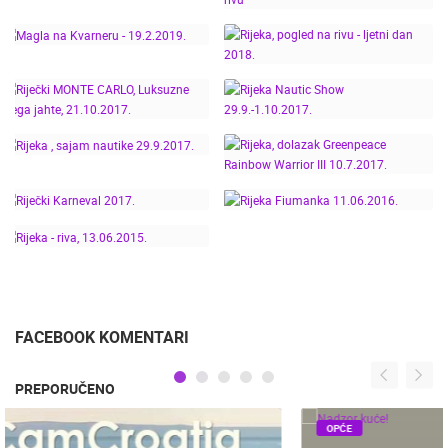
DJEČJA KARNEVALSKA
FIUMANKA -
POVORKA! 08.02.2020.
6.-9.6.2019.
RIJEČKI KARNEVAL
RIJEKA RUN -
2019. - POGLED NA
14.4.2019.
RIVU
RIJEKA, POGLED NA
MAGLA NA KVARNERU -
RIVU - LJETNI DAN
19.2.2019.
2018.
RIJEČKI MONTE CARLO,
LUKSUZNE MEGA
RIJEKA NAUTIC SHOW
JAHTE, 21.10.2017.
29.9.-1.10.2017.
RIJEKA, DOLAZAK
RIJEKA , SAJAM
GREENPEACE RAINBOW
NAUTIKE 29.9.2017.
WARRIOR III 10.7.2017.
RIJEČKI KARNEVAL
RIJEKA FIUMANKA
2017.
11.06.2016.
RIJEKA - RIVA,
13.06.2015.
FACEBOOK KOMENTARI
PREPORUČENO
OPĆE