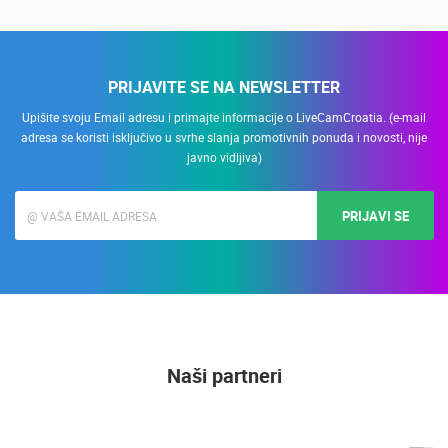
Nadzor kuće!
PRIJAVITE SE NA NEWSLETTER
Upišite svoju Email adresu i primajte informacije o LiveCamCroatia. (e-mail
adresa se koristi isključivo u svrhe slanja promotivnih ponuda i novosti, nije
javno vidljiva)
PRIJAVI SE
Naši partneri