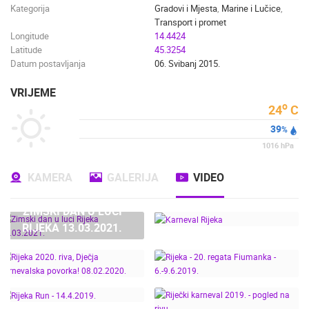
Kategorija
Gradovi i Mjesta
,
Marine i Lučice
,
Transport i promet
Longitude
14.4424
Latitude
45.3254
Datum postavljanja
06. Svibanj 2015.
VRIJEME
o
24
C
39
%
1016
hPa
KAMERA
GALERIJA
VIDEO
ZIMSKI DAN U LUCI
RIJEKA 13.03.2021.
KARNEVAL RIJEKA
RIJEKA 2020. RIVA,
RIJEKA - 20. REGATA