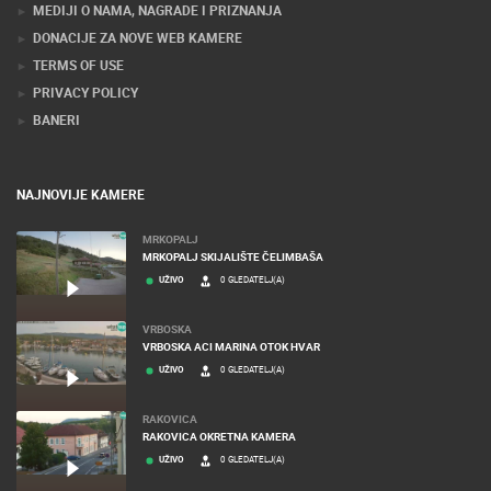
KONTAKTIRAJTE NAS
MEDIJI O NAMA, NAGRADE I PRIZNANJA
DONACIJE ZA NOVE WEB KAMERE
TERMS OF USE
PRIVACY POLICY
BANERI
NAJNOVIJE KAMERE
MRKOPALJ
MRKOPALJ SKIJALIŠTE ČELIMBAŠA
UŽIVO
0 GLEDATELJ(A)
VRBOSKA
VRBOSKA ACI MARINA OTOK HVAR
UŽIVO
0 GLEDATELJ(A)
RAKOVICA
RAKOVICA OKRETNA KAMERA