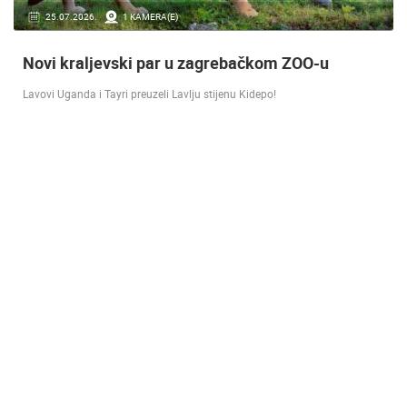
16.07.2018.
9 KAMERA(E)
Doček Vatrenih u Zagrebu nakon osvojenog
srebra [ ZADAR - SPLIT 17.07 ]
SREBRO NA SVJETSKOM PRVENSTVU! Reprezentacija Hrvatska vođena
velikim izbornikom Zlatkom Dalićem osvojila je veliko srebrno odličje.…