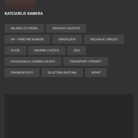
UŽIVO
0 GLEDATELJ(A)
KATEGORIJE KAMERA
NAJBOLJE S WEBA
GRADOVI I MJESTA
HD - OKRETNE KAMERE
GRADILIŠTA
SKIJANJE I SNIJEG
PLAŽE
MARINE I LUČICE
ZOO
DOGAĐANJA I ZANIMLJIVOSTI
TRANSPORT I PROMET
ZNAMENITOSTI
SVJETSKA BAŠTINA
SPORT