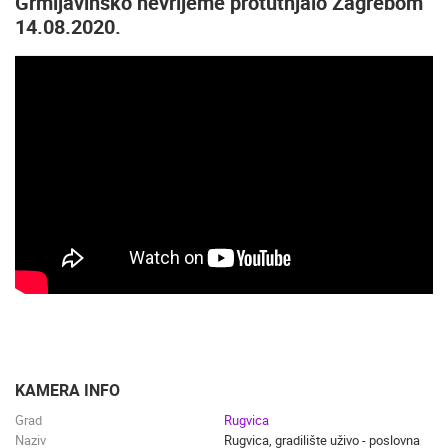
Grmljavinsko nevrijeme protutnjalo Zagrebom
14.08.2020.
KAMERA INFO
Grad
Rugvica
Naziv
Rugvica, gradilište uživo - poslovna