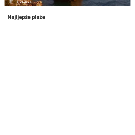
20.01.2021.
3 KAMERA(E)
Nadzor kuće!