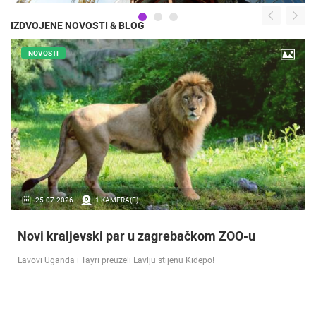
IZDVOJENE NOVOSTI & BLOG
NOVOSTI
16.07.2018.
9 KAMERA(E)
Doček Vatrenih u Zagrebu nakon osvojenog
srebra [ ZADAR - SPLIT 17.07 ]
SREBRO NA SVJETSKOM PRVENSTVU! Reprezentacija Hrvatska vođena
velikim izbornikom Zlatkom Dalićem osvojila je veliko srebrno odličje.…