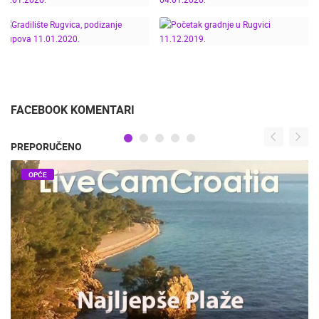
RUGVICA, IZGRADNJA
BAJKMONT IZGRADNJA
HALE 10.03.2020.
HALA 12.05.2020.
TIME LAPSE
SNIJEG NA GRADILIŠTU
GRADILIŠTE RUGVICA
RUGVICA 19.01.2020.
04.01.2020.
GRADILIŠTE RUGVICA,
PODIZANJE STUPOVA
POČETAK GRADNJE U
11.01.2020.
RUGVICI 11.12.2019.
FACEBOOK KOMENTARI
PREPORUČENO
OPĆE