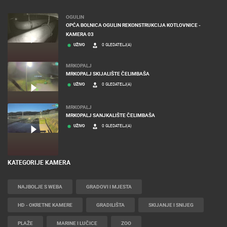
NAJNOVIJE KAMERE
OGULIN
OPĆA BOLNICA OGULIN REKONSTRUKCIJA KOTLOVNICE -
KAMERA 03
UŽIVO
0 GLEDATELJ(A)
MRKOPALJ
MRKOPALJ SKIJALIŠTE ČELIMBAŠA
UŽIVO
0 GLEDATELJ(A)
MRKOPALJ
MRKOPALJ SANJKALIŠTE ČELIMBAŠA
UŽIVO
0 GLEDATELJ(A)
KATEGORIJE KAMERA
NAJBOLJE S WEBA
GRADOVI I MJESTA
HD - OKRETNE KAMERE
GRADILIŠTA
SKIJANJE I SNIJEG