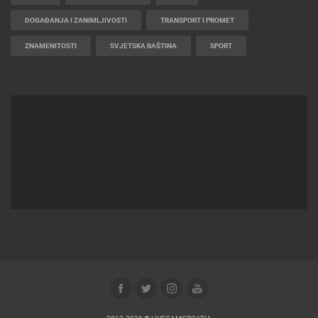
PLAŽE
MARINE I LUČICE
ZOO
DOGAĐANJA I ZANIMLJIVOSTI
TRANSPORT I PROMET
ZNAMENITOSTI
SVJETSKA BAŠTINA
SPORT