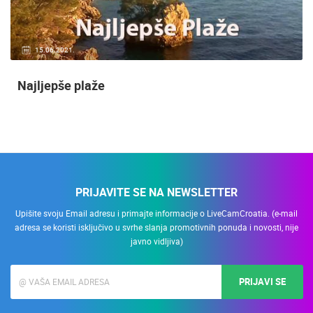
15.06.2021.
Najljepše plaže
PRIJAVITE SE NA NEWSLETTER
Upišite svoju Email adresu i primajte informacije o LiveCamCroatia. (e-mail
adresa se koristi isključivo u svrhe slanja promotivnih ponuda i novosti, nije
javno vidljiva)
PRIJAVI SE