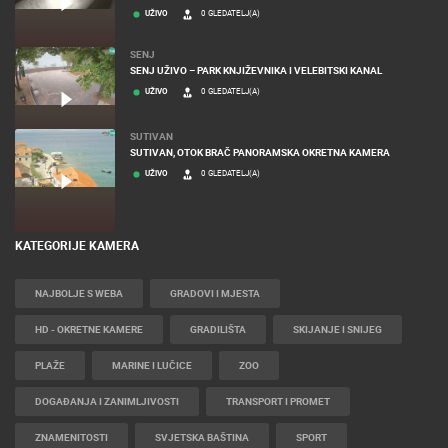
UŽIVO
0 GLEDATELJ(A)
SENJ
SENJ UŽIVO – PARK KNJIŽEVNIKA I VELEBITSKI KANAL
UŽIVO
0 GLEDATELJ(A)
SUTIVAN
SUTIVAN, OTOK BRAČ PANORAMSKA OKRETNA KAMERA
UŽIVO
0 GLEDATELJ(A)
KATEGORIJE KAMERA
NAJBOLJE S WEBA
GRADOVI I MJESTA
HD - OKRETNE KAMERE
GRADILIŠTA
SKIJANJE I SNIJEG
PLAŽE
MARINE I LUČICE
ZOO
DOGAĐANJA I ZANIMLJIVOSTI
TRANSPORT I PROMET
ZNAMENITOSTI
SVJETSKA BAŠTINA
SPORT