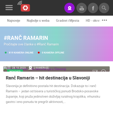
Najnovije
Najbolje s weba
Gradovi i Mjesta
HD - okretne kame
Novosti&Blog
#RANČ RAMARIN
Kategorije
Pročitajte sve članke o #Ranč Ramarin
Lokacije
819 KAMERA ONLINE
0 KAMERA OFFLINE
Event&Site
28.10.2023.
2 KAMERA(E)
Izdvojeno
NOVOSTI
Ranč Ramarin – hit destinacija u Slavoniji
Povijest
Slavonija je definitivno postala hit destinacija. Dokazuje to i ranč
Karta
Ramarin – jedan od bisera u turističkoj ponudi Brodsko-posavske
županije, koji pruža jedinstven doživljaj ruralnog krajolika, vrhunsku
gastro i eno ponudu te pregršt aktivnosti,…
KONTAKTIRAJTE
NAS