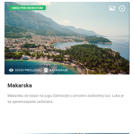
GRAD POD BIOKOVOM
53536 PREGLED(A)
4 KAMERA(E)
Makarska
Makarska se nalazi na jugu Dalmacije u prirodno zaštićenoj luci. Luka je
sa sjeverozapada zaštićena…