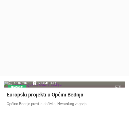
MEDIJI O
NAMA,
NAGRADE I
PRIZNANJA
DONACIJE
ZA NOVE
WEB
KAMERE
TERMS OF
USE
PRIVACY
18.02.2023.
5 KAMERA(E)
POLICY
NOVOSTI
Europski projekti u Općini Bednja
BANERI
Općina Bednja pravi je doživljaj Hrvatskog zagorja.
HRVATSKI