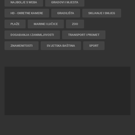
NAJBOLJE S WEBA
GRADOVI I MJESTA
HD - OKRETNE KAMERE
GRADILIŠTA
SKIJANJE I SNIJEG
PLAŽE
MARINE I LUČICE
ZOO
DOGAĐANJA I ZANIMLJIVOSTI
TRANSPORT I PROMET
ZNAMENITOSTI
SVJETSKA BAŠTINA
SPORT