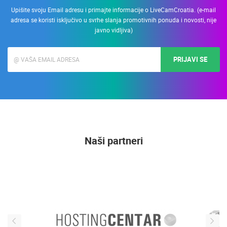
Upišite svoju Email adresu i primajte informacije o LiveCamCroatia. (e-mail
adresa se koristi isključivo u svrhe slanja promotivnih ponuda i novosti, nije
javno vidljiva)
PRIJAVI SE
Naši partneri