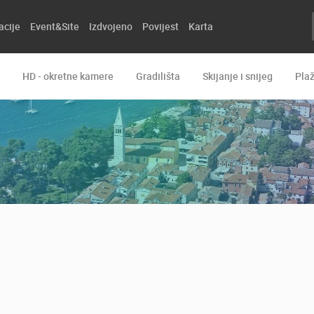
acije
Event&Site
Izdvojeno
Povijest
Karta
HD - okretne kamere
Gradilišta
Skijanje i snijeg
Pla