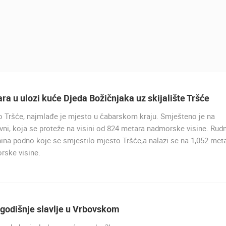
ra u ulozi kuće Djeda Božičnjaka uz skijalište Tršće
 Tršće, najmlađe je mjesto u čabarskom kraju. Smješteno je na
UŽIVO
vni, koja se proteže na visini od 824 metara nadmorske visine. Rud
nina podno koje se smjestilo mjesto Tršće,a nalazi se na 1,052 met
rske visine.
PRIZNA TRAJEKTNO PRISTA
PRIZNA
godišnje slavlje u Vrbovskom
UŽIVO
0 GLEDATELJ(A)
UŽIVO
0 GLEDATELJ(A)