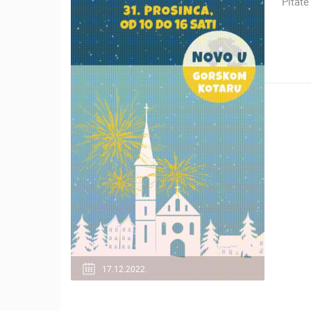
Pitate
MRKOPALJ SANJKALIŠTE
ČELIMBAŠA
MRKOPALJ
KATEGORIJE KAMERA
NAJBOLJE S WEBA
GRADOVI I MJESTA
TRANSPORT I PROMET
ZNAMENITOSTI
17.12.2022.