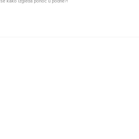
 se kako izgleda ponoć u podne?!
MRKOPALJ SKIJALIŠTE ČELIMBAŠA
RAKOVICA OKRETNA KAMERA
MRKOPALJ
RAKOVICA
HD - OKRETNE KAMERE
GRADILIŠTA
SKIJANJE I SNIJEG
PLAŽE
MARINE I LUČICE
SVJETSKA BAŠTINA
SPORT