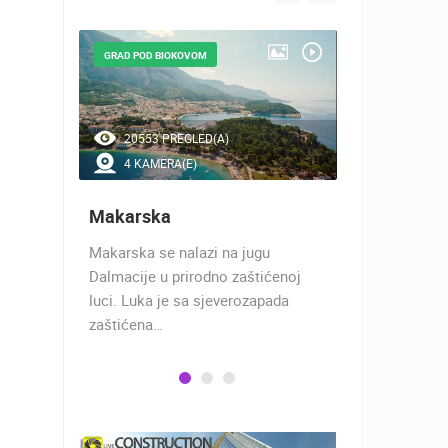
GRAD POD BIOKOVOM
GRAD POD M
20553 PREGLED(A)
15024 P
4 KAMERA(E)
13 KAM
Makarska
Split
Makarska se nalazi na jugu
Priča o Spli
u
Dalmacije u prirodno zaštićenoj
stoljeća, jo
jim
luci. Luka je sa sjeverozapada
car Dioklec
zaštićena…