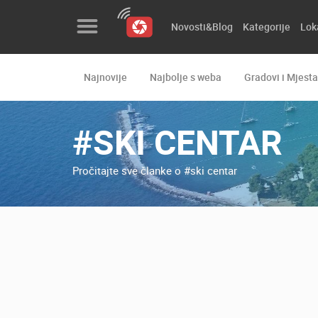
Novosti&Blog
Kategorije
Lok
Najnovije
Najbolje s weba
Gradovi i Mjesta
Novosti&Blog
Kategorije
#SKI CENTAR
Lokacije
Pročitajte sve članke o #ski centar
Event&Site
Izdvojeno
Povijest
Karta