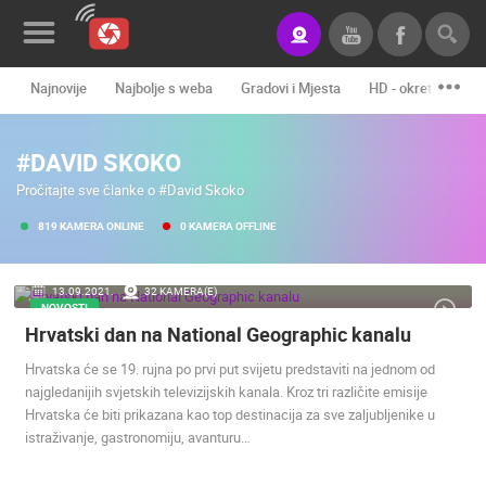
Najnovije
Najbolje s weba
Gradovi i Mjesta
HD - okretne kame
Novosti&Blog
#DAVID SKOKO
Kategorije
Pročitajte sve članke o #David Skoko
Lokacije
819 KAMERA ONLINE
0 KAMERA OFFLINE
Event&Site
13.09.2021.
32 KAMERA(E)
Izdvojeno
NOVOSTI
Hrvatski dan na National Geographic kanalu
Povijest
Hrvatska će se 19. rujna po prvi put svijetu predstaviti na jednom od
Karta
najgledanijih svjetskih televizijskih kanala. Kroz tri različite emisije
Hrvatska će biti prikazana kao top destinacija za sve zaljubljenike u
istraživanje, gastronomiju, avanturu…
KONTAKTIRAJTE
NAS