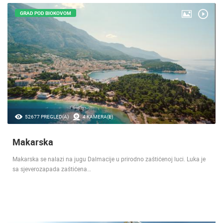
GRAD POD BIOKOVOM
52677 PREGLED(A)
4 KAMERA(E)
Makarska
Makarska se nalazi na jugu Dalmacije u prirodno zaštićenoj luci. Luka je
sa sjeverozapada zaštićena…