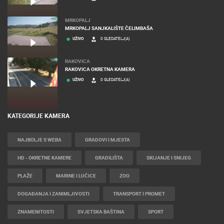
MRKOPALJ
MRKOPALJ SANJKALIŠTE ČELIMBAŠA
UŽIVO
0 GLEDATELJ(A)
RAKOVICA
RAKOVICA OKRETNA KAMERA
UŽIVO
0 GLEDATELJ(A)
KATEGORIJE KAMERA
NAJBOLJE S WEBA
GRADOVI I MJESTA
HD - OKRETNE KAMERE
GRADILIŠTA
SKIJANJE I SNIJEG
PLAŽE
MARINE I LUČICE
ZOO
DOGAĐANJA I ZANIMLJIVOSTI
TRANSPORT I PROMET
ZNAMENITOSTI
SVJETSKA BAŠTINA
SPORT