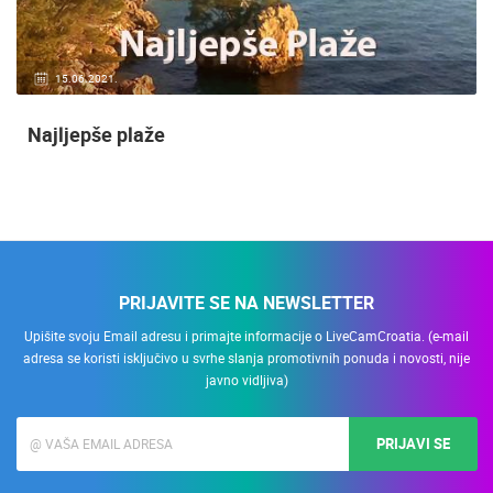
15.06.2021.
Najljepše plaže
PRIJAVITE SE NA NEWSLETTER
Upišite svoju Email adresu i primajte informacije o LiveCamCroatia. (e-mail
adresa se koristi isključivo u svrhe slanja promotivnih ponuda i novosti, nije
javno vidljiva)
PRIJAVI SE