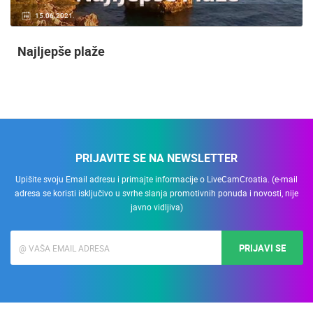
15.06.2021.
Najljepše plaže
PRIJAVITE SE NA NEWSLETTER
Upišite svoju Email adresu i primajte informacije o LiveCamCroatia. (e-mail
adresa se koristi isključivo u svrhe slanja promotivnih ponuda i novosti, nije
javno vidljiva)
PRIJAVI SE