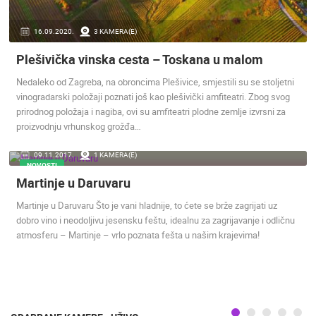
MEDIJI O
16.09.2020.
3 KAMERA(E)
NAMA,
NAGRADE I
Plešivička vinska cesta – Toskana u malom
PRIZNANJA
Nedaleko od Zagreba, na obroncima Plešivice, smjestili su se stoljetni
DONACIJE
vinogradarski položaji poznati još kao plešivički amfiteatri. Zbog svog
ZA NOVE
prirodnog položaja i nagiba, ovi su amfiteatri plodne zemlje izvrsni za
WEB
proizvodnju vrhunskog grožđa…
KAMERE
09.11.2017.
1 KAMERA(E)
TERMS OF
NOVOSTI
USE
Martinje u Daruvaru
PRIVACY
Martinje u Daruvaru Što je vani hladnije, to ćete se brže zagrijati uz
POLICY
dobro vino i neodoljivu jesensku feštu, idealnu za zagrijavanje i odličnu
BANERI
atmosferu – Martinje – vrlo poznata fešta u našim krajevima!
HRVATSKI