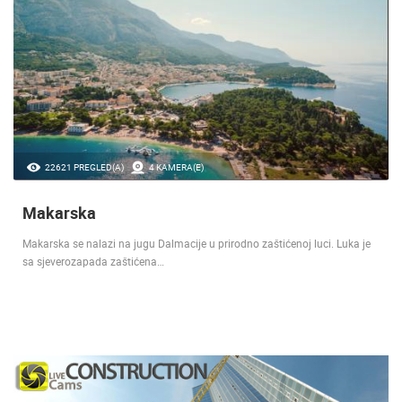
22621 PREGLED(A)
4 KAMERA(E)
Makarska
Makarska se nalazi na jugu Dalmacije u prirodno zaštićenoj luci. Luka je
sa sjeverozapada zaštićena…