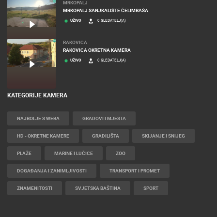
MRKOPALJ
MRKOPALJ SANJKALIŠTE ČELIMBAŠA
UŽIVO
0 GLEDATELJ(A)
RAKOVICA
RAKOVICA OKRETNA KAMERA
UŽIVO
0 GLEDATELJ(A)
KATEGORIJE KAMERA
NAJBOLJE S WEBA
GRADOVI I MJESTA
HD - OKRETNE KAMERE
GRADILIŠTA
SKIJANJE I SNIJEG
PLAŽE
MARINE I LUČICE
ZOO
DOGAĐANJA I ZANIMLJIVOSTI
TRANSPORT I PROMET
ZNAMENITOSTI
SVJETSKA BAŠTINA
SPORT