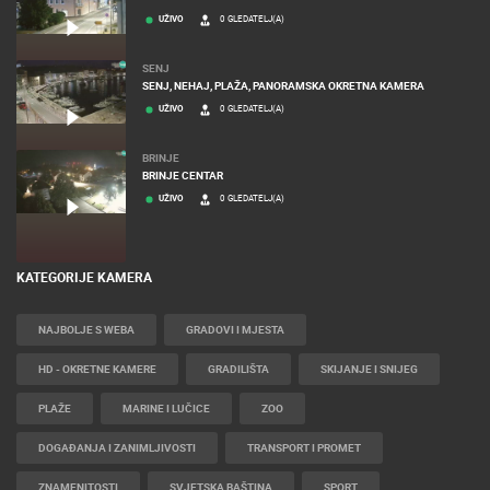
UŽIVO
0 GLEDATELJ(A)
SENJ
SENJ, NEHAJ, PLAŽA, PANORAMSKA OKRETNA KAMERA
UŽIVO
0 GLEDATELJ(A)
BRINJE
BRINJE CENTAR
UŽIVO
0 GLEDATELJ(A)
KATEGORIJE KAMERA
NAJBOLJE S WEBA
GRADOVI I MJESTA
HD - OKRETNE KAMERE
GRADILIŠTA
SKIJANJE I SNIJEG
PLAŽE
MARINE I LUČICE
ZOO
DOGAĐANJA I ZANIMLJIVOSTI
TRANSPORT I PROMET
ZNAMENITOSTI
SVJETSKA BAŠTINA
SPORT