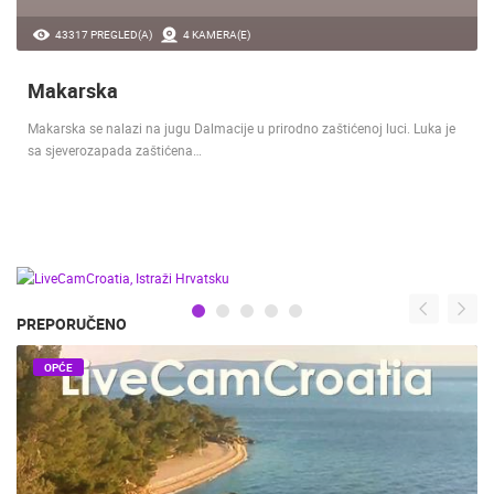
43317 PREGLED(A)
4 KAMERA(E)
Makarska
Makarska se nalazi na jugu Dalmacije u prirodno zaštićenoj luci. Luka je
sa sjeverozapada zaštićena…
PREPORUČENO
OPĆE