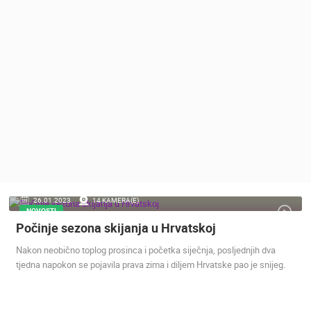
MEDIJI O
NAMA,
NAGRADE I
PRIZNANJA
DONACIJE
ZA NOVE
WEB
KAMERE
TERMS OF
USE
PRIVACY
26.01.2023.
14 KAMERA(E)
POLICY
NOVOSTI
Počinje sezona skijanja u Hrvatskoj
BANERI
Nakon neobično toplog prosinca i početka siječnja, posljednjih dva
tjedna napokon se pojavila prava zima i diljem Hrvatske pao je snijeg.
HRVATSKI