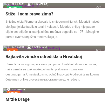
09.01.2021.
11 KAMERA(E)
ENGLISH
NOVOSTI
Stiže li nam prava zima?
Snježna oluja Filomena okovala je snijegom milijunski Madrid i najveći
dio Španjolske bacila u totalni kolaps. U Madridu snijeg nije padao
cijelo desetljeće, a zadnja slična mećava dogodila se 1971. Mnogi ne
NAJNOVIJE KAMERE
pamte ovakvu snježnu mećavu koja je…
UŽIVO
0 GLEDATELJ(A)
UŽIVO
27.12.2018.
9 KAMERA(E)
BLOG
Bajkovita zimska odredišta u Hrvatskoj
Premda će mnogima prva asocijacija na Hrvatsku biti sunce i more,
naša zemlja se ipak može pohvaliti i prekrasnim zimskim
destinacijama. U nastavku smo odlučili izdvojiti 6 odredišta na kojima
RAKOVICA OKRETNA KAMERA
SENJ, NEH
RAKOVICA
SENJ
ćete imati priliku provesti nezaboravne snježne radosti.
KATEGORIJE KAMERA
1 KAMERA(E)
SERVISI
NAJBOLJE S WEBA
GRADOVI I MJESTA
Mrzle Drage
HD - OKRETNE KAMERE
GRADILIŠTA
SKIJANJE I SNIJEG
PLAŽE
MARINE I LUČICE
ZOO