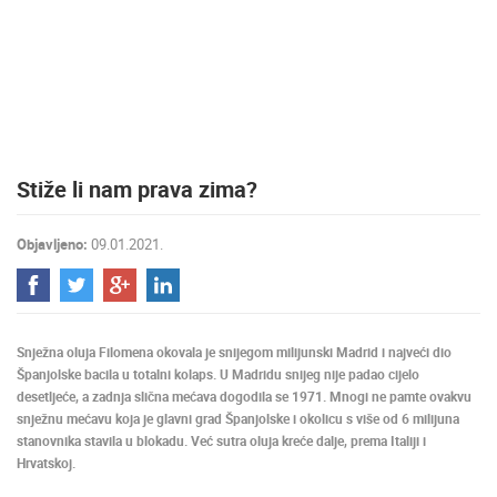
MEDIJI O
NAMA,
NAGRADE I
PRIZNANJA
DONACIJE
ZA NOVE
Stiže li nam prava zima?
WEB
KAMERE
Objavljeno:
09.01.2021.
TERMS OF
USE
PRIVACY
POLICY
Snježna oluja Filomena okovala je snijegom milijunski Madrid i najveći dio
BANERI
Španjolske bacila u totalni kolaps. U Madridu snijeg nije padao cijelo
desetljeće, a zadnja slična mećava dogodila se 1971. Mnogi ne pamte ovakvu
snježnu mećavu koja je glavni grad Španjolske i okolicu s više od 6 milijuna
stanovnika stavila u blokadu. Već sutra oluja kreće dalje, prema Italiji i
Hrvatskoj.
HRVATSKI