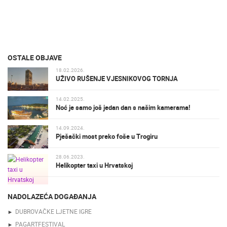
OSTALE OBJAVE
18.02.2026.
UŽIVO RUŠENJE VJESNIKOVOG TORNJA
14.02.2025.
Noć je samo još jedan dan s našim kamerama!
14.09.2024.
Pješački most preko foše u Trogiru
28.06.2023.
Helikopter taxi u Hrvatskoj
NADOLAZEĆA DOGAĐANJA
DUBROVAČKE LJETNE IGRE
PAGARTFESTIVAL