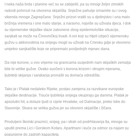
I neka naša brda i planine već su se zabijelili, pa su mnogi željni zimskih
ENGLISH
radosti pohrnuli na otvorena skijališta. Snježne pahulje izmamile su i ovog
vikenda mnoge Zagrepčane. Snježni prizori vratili su u djetinjstvo i ona malo
brižnija vremena i one malo starije, a naravno, najviše su uživala djeca. I dok
su sljemenske skijaške staze zatvorene zbog epidemiološke situacije,
sanjkati se može na Činovničkoj livadi. A oni koji su htjeli izbjeći sljemensku
gužvu u aktivnostima na snijegu mogli su uživati na Cmroku gdje je otvoreno
umjetno sanjkalište koje se pripremalo posljednjih mjesec dana.
Da nije korone, u ovo vrijeme na granicama susjednih nam skijaških zemalja
bile bi velike gužve. Ovako suočeni s korona krizom i strogim mjerama,
ljubitelji skijanja i sanjkanja pronašli su domaća odredišta.
Tako je i Platak nedaleko Rijeke, postao zamjena za razvikane europske
skijaške destinacije. Tisuće ljubitelja snijega okupiraju ga danima. Platak je
apsolutni hit, a dolaze ljudi iz cijele Hrvatske, od Dalmacije, preko Istre do
Slavonije. Stvara se velika gužva jer su otvoreni skijalište i žičara.
Produljeni školski praznici, snijeg, pa i strah od podrhtavanja tla, mnoge su
uputili prema Lici i Gorskom Kotaru. Apartmani i kuće za odmor za najam su
popunjene do zadnjih kapaciteta.