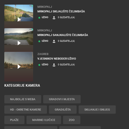
MRKOPALJ
MRKOPALJ SKIJALIŠTE ČELIMBAŠA
UŽIVO
0 GLEDATELJ(A)
MRKOPALJ
MRKOPALJ SANJKALIŠTE ČELIMBAŠA
UŽIVO
0 GLEDATELJ(A)
ZAGREB
VJESNIKOV NEBODER UŽIVO
UŽIVO
0 GLEDATELJ(A)
KATEGORIJE KAMERA
NAJBOLJE S WEBA
GRADOVI I MJESTA
HD - OKRETNE KAMERE
GRADILIŠTA
SKIJANJE I SNIJEG
PLAŽE
MARINE I LUČICE
ZOO