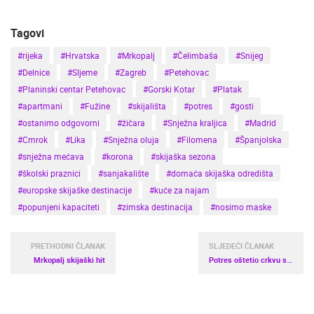
Tagovi
#rijeka
#Hrvatska
#Mrkopalj
#Čelimbaša
#Snijeg
#Delnice
#Sljeme
#Zagreb
#Petehovac
#Planinski centar Petehovac
#Gorski Kotar
#Platak
#apartmani
#Fužine
#skijališta
#potres
#gosti
#ostanimo odgovorni
#žičara
#Snježna kraljica
#Madrid
#Cmrok
#Lika
#Snježna oluja
#Filomena
#Španjolska
#snježna mećava
#korona
#skijaška sezona
#školski praznici
#sanjakalište
#domaća skijaška odredišta
#europske skijaške destinacije
#kuće za najam
#popunjeni kapaciteti
#zimska destinacija
#nosimo maske
PRETHODNI ČLANAK
SLJEDEĆI ČLANAK
Mrkopalj skijaški hit
Potres oštetio crkvu sv. Mihaela u Gračanima