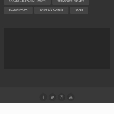
DOGAĐANJA I ZANIMLJIVOSTI
TRANSPORT I PROMET
ZNAMENITOSTI
SVJETSKA BAŠTINA
SPORT
2012-2026 © LIVECAMCROATIA
POWERED BY
ELATUS