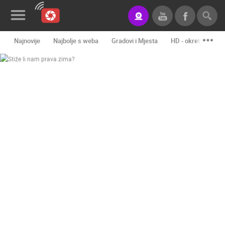
Najnovije
Najbolje s weba
Gradovi i Mjesta
HD - okretne kame
Novosti&Blog
Kategorije
Lokacije
Event&Site
Izdvojeno
Povijest
Karta
KONTAKTIRAJTE
NAS