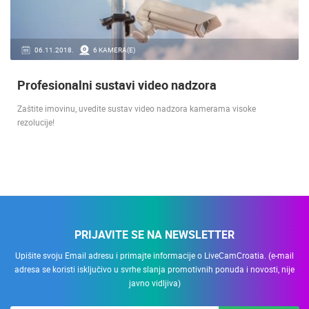
06.11.2018.
6 KAMERA(E)
Profesionalni sustavi video nadzora
Zaštite imovinu, uvedite sustav video nadzora kamerama visoke
rezolucije!
PRIJAVITE SE NA NEWSLETTER
Upišite svoju Email adresu i primajte informacije o LiveCamCroatia. (e-mail
adresa se koristi isključivo u svrhe slanja promotivnih ponuda i novosti, nije
javno vidljiva)