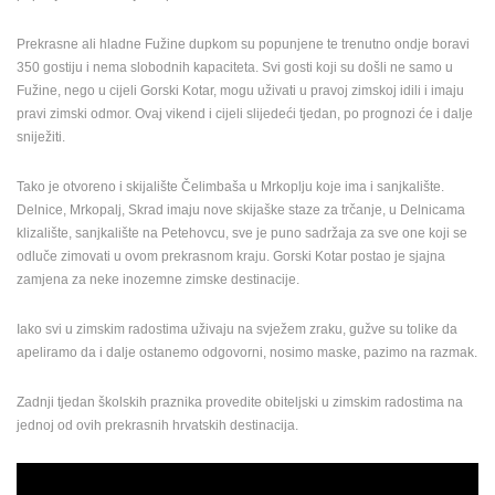
Prekrasne ali hladne Fužine dupkom su popunjene te trenutno ondje boravi
350 gostiju i nema slobodnih kapaciteta. Svi gosti koji su došli ne samo u
Fužine, nego u cijeli Gorski Kotar, mogu uživati u pravoj zimskoj idili i imaju
pravi zimski odmor. Ovaj vikend i cijeli slijedeći tjedan, po prognozi će i dalje
sniježiti.
Tako je otvoreno i skijalište Čelimbaša u Mrkoplju koje ima i sanjkalište.
Delnice, Mrkopalj, Skrad imaju nove skijaške staze za trčanje, u Delnicama
klizalište, sanjkalište na Petehovcu, sve je puno sadržaja za sve one koji se
odluče zimovati u ovom prekrasnom kraju. Gorski Kotar postao je sjajna
zamjena za neke inozemne zimske destinacije.
Iako svi u zimskim radostima uživaju na svježem zraku, gužve su tolike da
apeliramo da i dalje ostanemo odgovorni, nosimo maske, pazimo na razmak.
Zadnji tjedan školskih praznika provedite obiteljski u zimskim radostima na
jednoj od ovih prekrasnih hrvatskih destinacija.