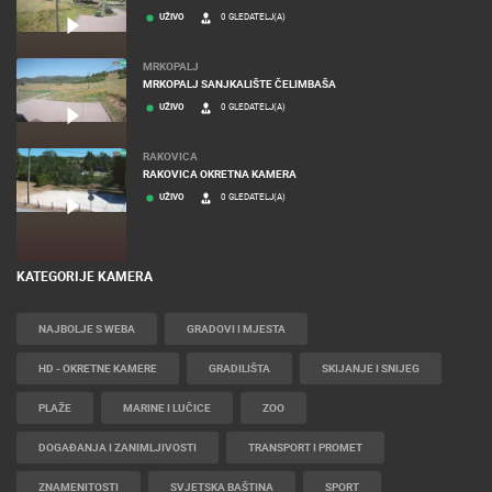
UŽIVO
0 GLEDATELJ(A)
MRKOPALJ
MRKOPALJ SANJKALIŠTE ČELIMBAŠA
UŽIVO
0 GLEDATELJ(A)
RAKOVICA
RAKOVICA OKRETNA KAMERA
UŽIVO
0 GLEDATELJ(A)
KATEGORIJE KAMERA
NAJBOLJE S WEBA
GRADOVI I MJESTA
HD - OKRETNE KAMERE
GRADILIŠTA
SKIJANJE I SNIJEG
PLAŽE
MARINE I LUČICE
ZOO
DOGAĐANJA I ZANIMLJIVOSTI
TRANSPORT I PROMET
ZNAMENITOSTI
SVJETSKA BAŠTINA
SPORT