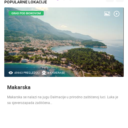
POPULARNE LOKACIJE
GRAD POD BIOKOVOM
49663 PREGLED(A)
4 KAMERA(E)
Makarska
Makarska se nalazi na jugu Dalmacije u prirodno zaštićenoj luci. Luka je
sa sjeverozapada zaštićena…