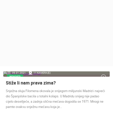
MEDIJI O
NAMA,
NAGRADE I
PRIZNANJA
DONACIJE
ZA NOVE
WEB
KAMERE
TERMS OF
USE
PRIVACY
09.01.2021.
11 KAMERA(E)
POLICY
NOVOSTI
Stiže li nam prava zima?
BANERI
Snježna oluja Filomena okovala je snijegom milijunski Madrid i najveći
dio Španjolske bacila u totalni kolaps. U Madridu snijeg nije padao
cijelo desetljeće, a zadnja slična mećava dogodila se 1971. Mnogi ne
pamte ovakvu snježnu mećavu koja je…
HRVATSKI