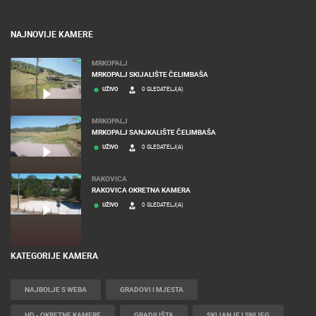
NAJNOVIJE KAMERE
MRKOPALJ
MRKOPALJ SKIJALIŠTE ČELIMBAŠA
UŽIVO
0 GLEDATELJ(A)
MRKOPALJ
MRKOPALJ SANJKALIŠTE ČELIMBAŠA
UŽIVO
0 GLEDATELJ(A)
RAKOVICA
RAKOVICA OKRETNA KAMERA
UŽIVO
0 GLEDATELJ(A)
KATEGORIJE KAMERA
NAJBOLJE S WEBA
GRADOVI I MJESTA
HD - OKRETNE KAMERE
GRADILIŠTA
SKIJANJE I SNIJEG