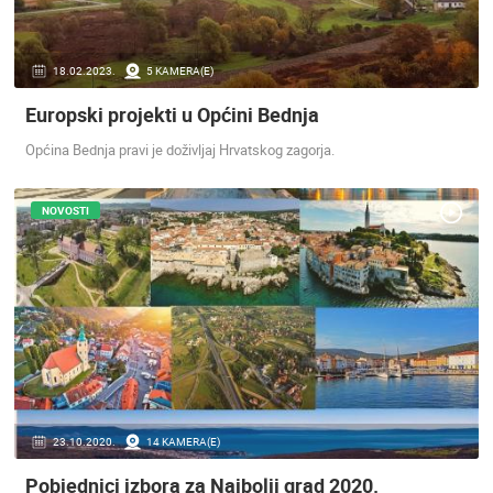
ENGLISH
18.02.2023.
5 KAMERA(E)
Europski projekti u Općini Bednja
Općina Bednja pravi je doživljaj Hrvatskog zagorja.
NOVOSTI
NAJNOVIJE KAMERE
UŽIVO
0 GLEDATELJ(A)
UŽIVO
MRKOPALJ SKIJALIŠTE ČELIMBAŠA
MRKOPALJ 
23.10.2020.
14 KAMERA(E)
MRKOPALJ
MRKOPALJ
Pobjednici izbora za Najbolji grad 2020.
KATEGORIJE KAMERA