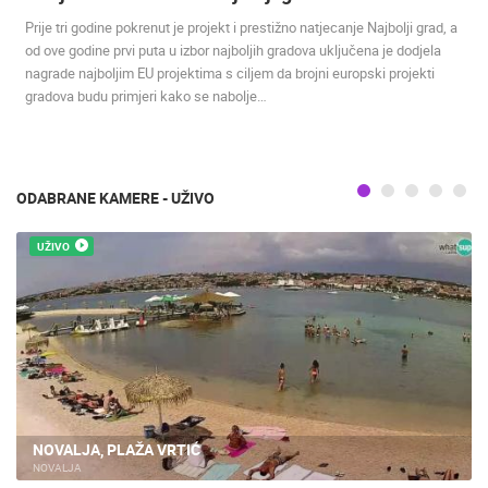
NAJBOLJE S WEBA
GRADOVI I MJESTA
Prije tri godine pokrenut je projekt i prestižno natjecanje Najbolji grad, a
od ove godine prvi puta u izbor najboljih gradova uključena je dodjela
HD - OKRETNE KAMERE
GRADILIŠTA
SKIJANJE I SNIJEG
nagrade najboljim EU projektima s ciljem da brojni europski projekti
PLAŽE
MARINE I LUČICE
ZOO
gradova budu primjeri kako se nabolje…
DOGAĐANJA I ZANIMLJIVOSTI
TRANSPORT I PROMET
ZNAMENITOSTI
SVJETSKA BAŠTINA
SPORT
ODABRANE KAMERE - UŽIVO
UŽIVO
NOVALJA, PLAŽA VRTIĆ
NOVALJA