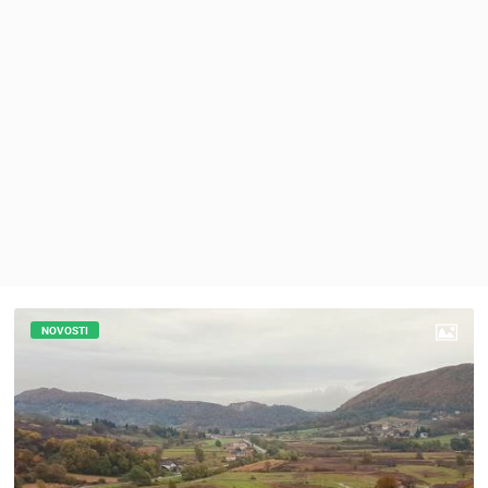
MEDIJI O
NAMA,
NAGRADE I
PRIZNANJA
DONACIJE
ZA NOVE
WEB
KAMERE
TERMS OF
USE
PRIVACY
POLICY
NOVOSTI
BANERI
HRVATSKI