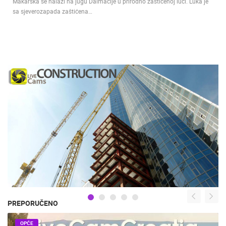
Makarska se nalazi na jugu Dalmacije u prirodno zaštićenoj luci. Luka je
sa sjeverozapada zaštićena…
PREPORUČENO
OPĆE