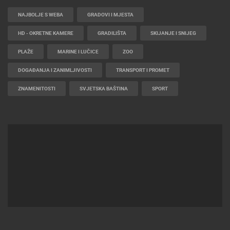
NAJBOLJE S WEBA
GRADOVI I MJESTA
HD - OKRETNE KAMERE
GRADILIŠTA
SKIJANJE I SNIJEG
PLAŽE
MARINE I LUČICE
ZOO
DOGAĐANJA I ZANIMLJIVOSTI
TRANSPORT I PROMET
ZNAMENITOSTI
SVJETSKA BAŠTINA
SPORT