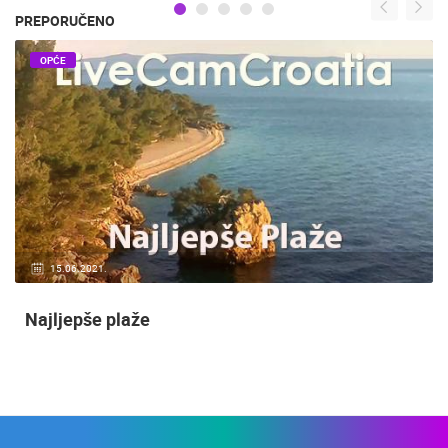
PREPORUČENO
OPĆE
15.06.2021.
Najljepše plaže