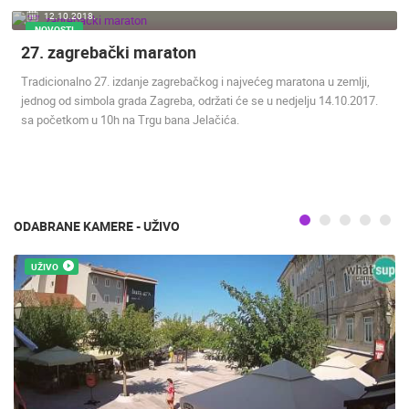
12.10.2018.
ENGLISH
NOVOSTI
27. zagrebački maraton
Tradicionalno 27. izdanje zagrebačkog i najvećeg maratona u zemlji,
jednog od simbola grada Zagreba, održati će se u nedjelju 14.10.2017.
sa početkom u 10h na Trgu bana Jelačića.
NAJNOVIJE KAMERE
UŽIVO
0 GLEDATELJ(A)
UŽIVO
ODABRANE KAMERE - UŽIVO
UŽIVO
MRKOPALJ SANJKALIŠTE ČELIMBAŠA
MRKOPALJ 
MRKOPALJ
MRKOPALJ
KATEGORIJE KAMERA
NAJBOLJE S WEBA
GRADOVI I MJESTA
HD - OKRETNE KAMERE
GRADILIŠTA
SKIJANJE I SNIJEG