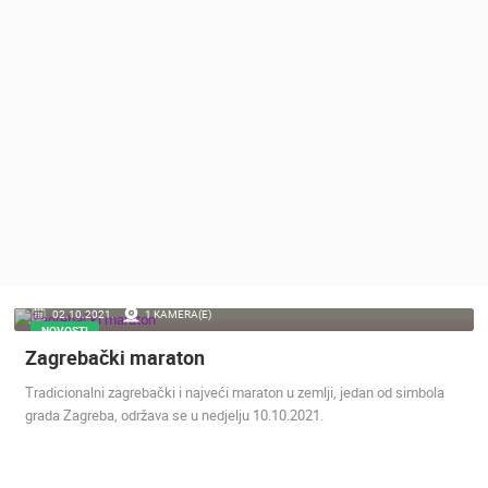
MEDIJI O
NAMA,
NAGRADE I
PRIZNANJA
DONACIJE
ZA NOVE
WEB
KAMERE
TERMS OF
USE
PRIVACY
02.10.2021.
1 KAMERA(E)
POLICY
NOVOSTI
Zagrebački maraton
BANERI
Tradicionalni zagrebački i najveći maraton u zemlji, jedan od simbola
grada Zagreba, održava se u nedjelju 10.10.2021.
HRVATSKI