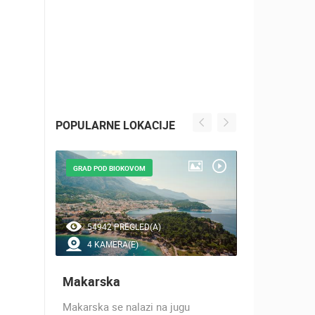
POPULARNE LOKACIJE
GRAD POD BIOKOVOM
NAJLJEPŠE Š
54942 PREGLED(A)
46954 P
4 KAMERA(E)
7 KAMER
Makarska
Baška Vo
h 17
Makarska se nalazi na jugu
Baška Voda,