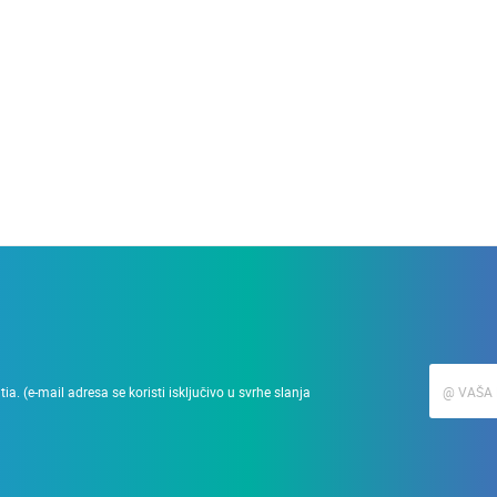
28.03.2010.
Podizanje zgrade u min
a. (e-mail adresa se koristi isključivo u svrhe slanja