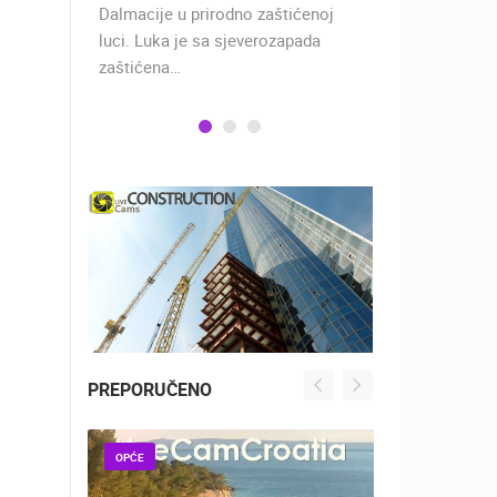
 rimski
Dalmacije u prirodno zaštićenoj
naselje u ko
učju…
luci. Luka je sa sjeverozapada
trgovci, pom
zaštićena…
PREPORUČENO
OPĆE
OPĆE