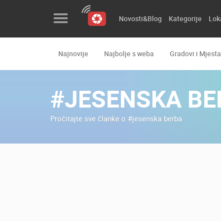
Novosti&Blog
Kategorije
Lok
Najnovije
Najbolje s weba
Gradovi i Mjesta
Novosti&Blog
Kategorije
#JESENSKA BE
Lokacije
Pročitajte sve članke o #jesenska berba
Event&Site
Izdvojeno
Povijest
Karta