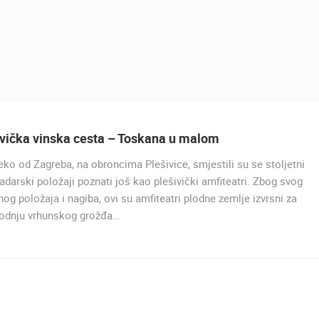
ivička vinska cesta – Toskana u malom
ko od Zagreba, na obroncima Plešivice, smjestili su se stoljetni
adarski položaji poznati još kao plešivički amfiteatri. Zbog svog
nog položaja i nagiba, ovi su amfiteatri plodne zemlje izvrsni za
vodnju vrhunskog grožđa…
UŽIVO
0 GLEDATELJ(A)
UŽIVO
0 GLEDATELJ(A)
MRKOPALJ SANJKALIŠTE