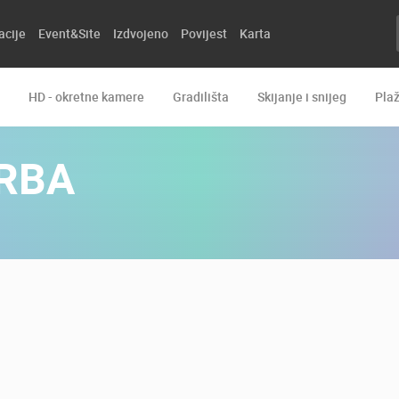
acije
Event&Site
Izdvojeno
Povijest
Karta
HD - okretne kamere
Gradilišta
Skijanje i snijeg
Pla
RBA