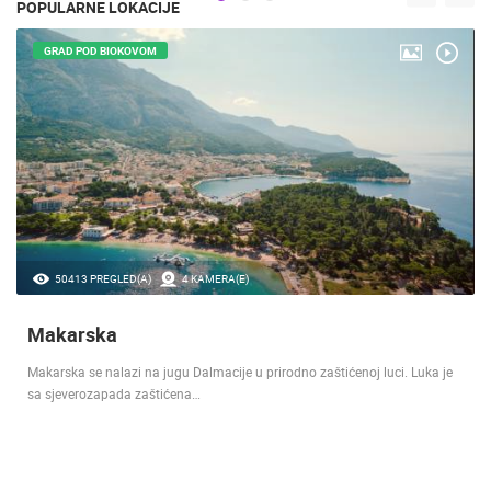
POPULARNE LOKACIJE
GRAD POD BIOKOVOM
50413 PREGLED(A)
4 KAMERA(E)
Makarska
Makarska se nalazi na jugu Dalmacije u prirodno zaštićenoj luci. Luka je
sa sjeverozapada zaštićena…