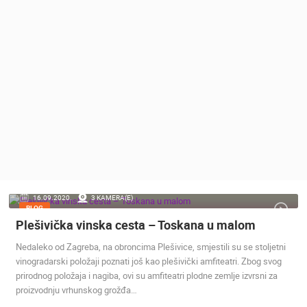
MEDIJI O
NAMA,
NAGRADE I
PRIZNANJA
DONACIJE
ZA NOVE
WEB
KAMERE
TERMS OF
USE
PRIVACY
16.09.2020.
3 KAMERA(E)
POLICY
BLOG
Plešivička vinska cesta – Toskana u malom
BANERI
Nedaleko od Zagreba, na obroncima Plešivice, smjestili su se stoljetni
vinogradarski položaji poznati još kao plešivički amfiteatri. Zbog svog
prirodnog položaja i nagiba, ovi su amfiteatri plodne zemlje izvrsni za
proizvodnju vrhunskog grožđa…
HRVATSKI