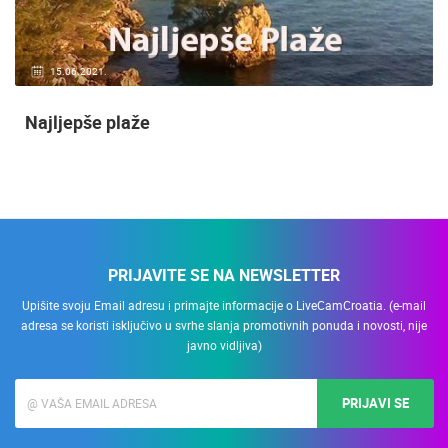
15.06.2021.
Najljepše plaže
PRIJAVITE SE NA NEWSLETTER
Upišite svoju Email adresu i primajte informacije o LiveCamCroatia. (e-mail
adresa se koristi isključivo u svrhe slanja promotivnih ponuda i novosti, nije
javno vidljiva)
PRIJAVI SE