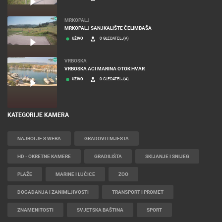
MRKOPALJ
MRKOPALJ SANJKALIŠTE ČELIMBAŠA
UŽIVO
0 GLEDATELJ(A)
VRBOSKA
VRBOSKA ACI MARINA OTOK HVAR
UŽIVO
0 GLEDATELJ(A)
KATEGORIJE KAMERA
NAJBOLJE S WEBA
GRADOVI I MJESTA
HD - OKRETNE KAMERE
GRADILIŠTA
SKIJANJE I SNIJEG
PLAŽE
MARINE I LUČICE
ZOO
DOGAĐANJA I ZANIMLJIVOSTI
TRANSPORT I PROMET
ZNAMENITOSTI
SVJETSKA BAŠTINA
SPORT