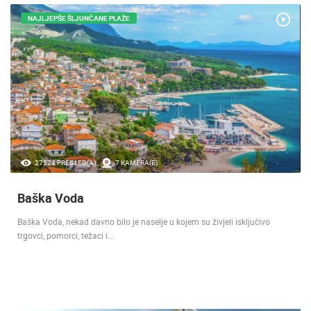
NAJLJEPŠE ŠLJUNČANE PLAŽE
27524 PREGLED(A)
7 KAMERA(E)
Baška Voda
Baška Voda, nekad davno bilo je naselje u kojem su živjeli isključivo
trgovci, pomorci, težaci i…