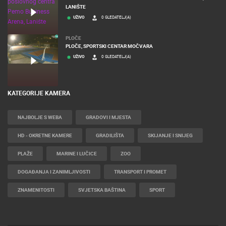
LANIŠTE
UŽIVO
0 GLEDATELJ(A)
PLOČE
PLOČE, SPORTSKI CENTAR MOČVARA
UŽIVO
0 GLEDATELJ(A)
KATEGORIJE KAMERA
NAJBOLJE S WEBA
GRADOVI I MJESTA
HD - OKRETNE KAMERE
GRADILIŠTA
SKIJANJE I SNIJEG
PLAŽE
MARINE I LUČICE
ZOO
DOGAĐANJA I ZANIMLJIVOSTI
TRANSPORT I PROMET
ZNAMENITOSTI
SVJETSKA BAŠTINA
SPORT