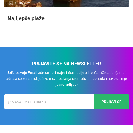
15.06.2021.
Najljepše plaže
PRIJAVITE SE NA NEWSLETTER
Upišite svoju Email adresu i primajte informacije o LiveCamCroatia. (e-mail
adresa se koristi isključivo u svrhe slanja promotivnih ponuda i novosti, nije
javno vidljiva)
PRIJAVI SE