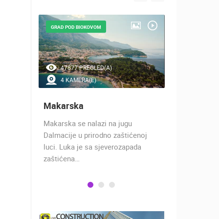
GRAD POD BIOKOVOM
NAJLJEPŠE Š
47877 PREGLED(A)
41994 P
4 KAMERA(E)
7 KAMER
Makarska
Baška Vo
h 17
Makarska se nalazi na jugu
Baška Voda,
 rimski
Dalmacije u prirodno zaštićenoj
naselje u ko
učju…
luci. Luka je sa sjeverozapada
trgovci, pom
zaštićena…