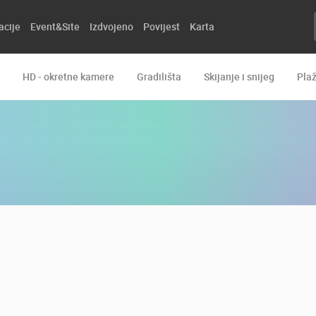
acije
Event&Site
Izdvojeno
Povijest
Karta
HD - okretne kamere
Gradilišta
Skijanje i snijeg
Pla