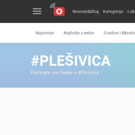
Novosti&Blog
Kategorije
Lok
Najnovije
Najbolje s weba
Gradovi i Mjesta
Novosti&Blog
Kategorije
#PLEŠIVICA
Lokacije
Pročitajte sve članke o #Plešivica
Event&Site
Izdvojeno
Povijest
Karta