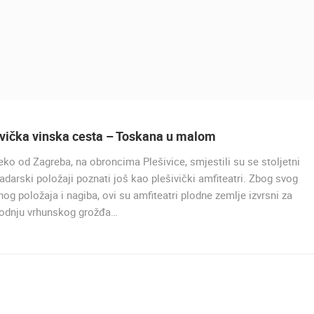
ivička vinska cesta – Toskana u malom
ko od Zagreba, na obroncima Plešivice, smjestili su se stoljetni
UŽIVO
adarski položaji poznati još kao plešivički amfiteatri. Zbog svog
nog položaja i nagiba, ovi su amfiteatri plodne zemlje izvrsni za
vodnju vrhunskog grožđa…
PRIZNA TRAJEKTNO PRISTA
PRIZNA
UŽIVO
0 GLEDATELJ(A)
UŽIVO
0 GLEDATELJ(A)