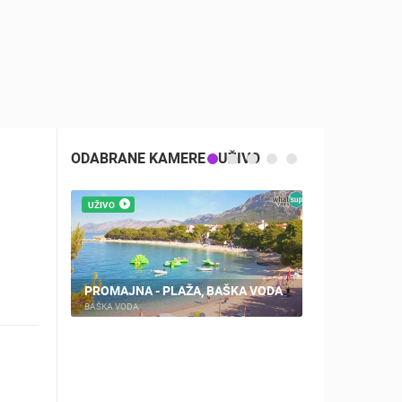
ODABRANE KAMERE - UŽIVO
UŽIVO
UŽIVO
RIJEKA PLA
NIŠTE
PROMAJNA - PLAŽA, BAŠKA VODA
KANTRIDA
BAŠKA VODA
RIJEKA