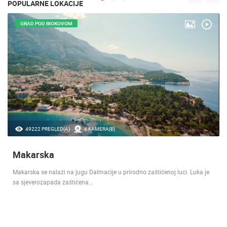
POPULARNE LOKACIJE
GRAD POD BIOKOVOM
49222 PREGLED(A)
4 KAMERA(E)
Makarska
Makarska se nalazi na jugu Dalmacije u prirodno zaštićenoj luci. Luka je
sa sjeverozapada zaštićena…