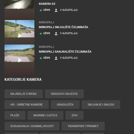
KAMERA 03
UŽIVO
0 GLEDATELJ(A)
MRKOPALJ
MRKOPALJ SKIJALIŠTE ČELIMBAŠA
UŽIVO
0 GLEDATELJ(A)
MRKOPALJ
MRKOPALJ SANJKALIŠTE ČELIMBAŠA
UŽIVO
0 GLEDATELJ(A)
KATEGORIJE KAMERA
NAJBOLJE S WEBA
GRADOVI I MJESTA
HD - OKRETNE KAMERE
GRADILIŠTA
SKIJANJE I SNIJEG
PLAŽE
MARINE I LUČICE
ZOO
DOGAĐANJA I ZANIMLJIVOSTI
TRANSPORT I PROMET