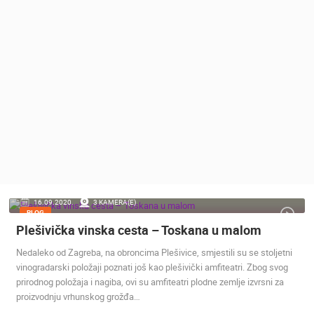
MEDIJI O
NAMA,
NAGRADE I
PRIZNANJA
DONACIJE
ZA NOVE
WEB
KAMERE
TERMS OF
USE
PRIVACY
16.09.2020.
3 KAMERA(E)
POLICY
BLOG
Plešivička vinska cesta – Toskana u malom
BANERI
Nedaleko od Zagreba, na obroncima Plešivice, smjestili su se stoljetni
vinogradarski položaji poznati još kao plešivički amfiteatri. Zbog svog
prirodnog položaja i nagiba, ovi su amfiteatri plodne zemlje izvrsni za
proizvodnju vrhunskog grožđa…
HRVATSKI